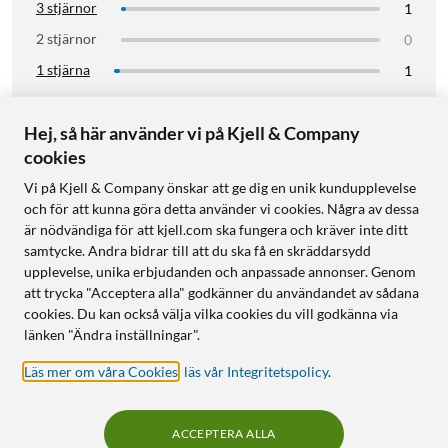
3 stjärnor
1
2 stjärnor
0
1 stjärna
1
Klicka ovan för att filtrera
Hej, så här använder vi på Kjell & Company
cookies
Visar 3 av 19 recensioner
Vi på Kjell & Company önskar att ge dig en unik kundupplevelse
och för att kunna göra detta använder vi cookies. Några av dessa
Relevans
är nödvändiga för att kjell.com ska fungera och kräver inte ditt
samtycke. Andra bidrar till att du ska få en skräddarsydd
upplevelse, unika erbjudanden och anpassade annonser. Genom
att trycka "Acceptera alla" godkänner du användandet av sådana
Jan
Gör jobbet
Verifierad köpare
cookies. Du kan också välja vilka cookies du vill godkänna via
4/5
länken "Ändra inställningar".
Var recensionen till hjälp?
Ja
(
0
)
Nej
(
0
)
1 vecka sedan
Läs mer om våra Cookies
,
läs vår Integritetspolicy
.
Susan
Funkar som den ska. 
ACCEPTERA ALLA
Verifierad köpare