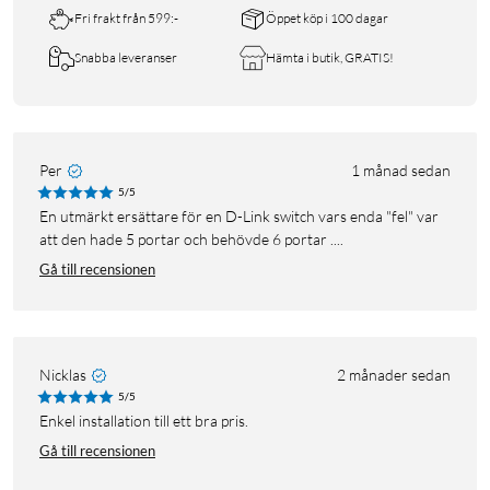
Fri frakt från 599:-
Öppet köp i 100 dagar
Snabba leveranser
Hämta i butik, GRATIS!
Per
1 månad sedan
5/5
En utmärkt ersättare för en D-Link switch vars enda "fel" var
att den hade 5 portar och behövde 6 portar ....
Gå till recensionen
Nicklas
2 månader sedan
5/5
Enkel installation till ett bra pris.
Gå till recensionen