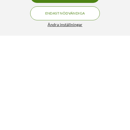
4/5
Var recensionen till hjälp?
Ja
(
0
)
Nej
(
0
)
1 månad sedan
ENDAST NÖDVÄNDIGA
Ändra inställningar
Dan
Det exemplar jag köpte klarade 50 Mb/s 
Verifierad köpare
vilket är bra mycket mindre än 1000 Mb/s 
1/5
Mercusys Gigabitswitch 8 portar
som den påstås klara. 

349:-
1 månad sedan
4.5/5
Vet inte om det var mitt exemplar eller 
modellen det var fel på.
HÄMTA
LÄGG I VARUKORGEN
Billig
Fungerade inte!
Var recensionen till hjälp?
Ja
(
0
)
Nej
(
0
)
Powered By TestFreaks
VISA FLER RECENSIONER