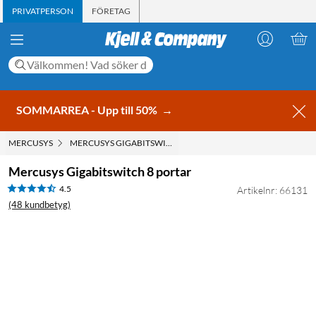
PRIVATPERSON
FÖRETAG
SOMMARREA - Upp till 50%
→
MERCUSYS
MERCUSYS GIGABITSWITCH 8 PORTAR
Mercusys Gigabitswitch 8 portar
4.5
Artikelnr: 66131
(48 kundbetyg)