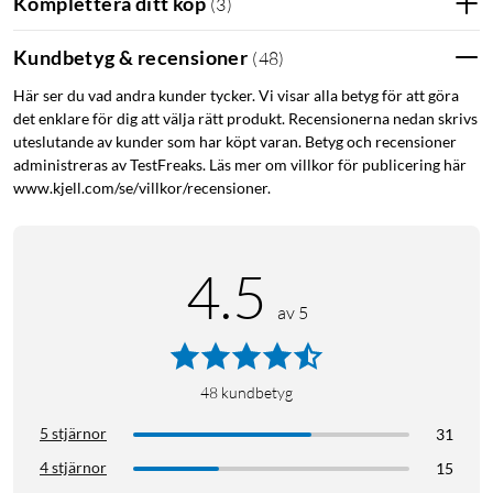
Komplettera ditt köp
(
3
)
Kundbetyg & recensioner
(
48
)
Här ser du vad andra kunder tycker. Vi visar alla betyg för att göra
det enklare för dig att välja rätt produkt. Recensionerna nedan skrivs
uteslutande av kunder som har köpt varan. Betyg och recensioner
administreras av TestFreaks. Läs mer om villkor för publicering här
www.kjell.com/se/villkor/recensioner.
4.5
av 5
48
kundbetyg
5 stjärnor
31
4 stjärnor
15