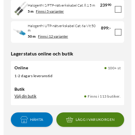
239
90
Halogenfri S/FTP-nätverkskabel Cat. 8.1 5 m
5 m
Finns i 5 varianter
Halogenfri UTP-nätverkskabel Cat. 6a Vit 50
899
:
-
m
50 m
Finns i 12 varianter
Lagerstatus online och butik
Online
100+ st
1-2 dagars leveranstid
Butik
Välj din butik
Finns i 113 butiker.
HÄMTA
LÄGG I VARUKORGEN