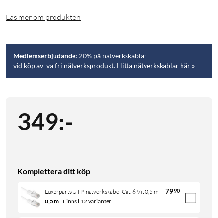
Läs mer om produkten
Medlemserbjudande:
20% på nätverkskablar
vid köp av valfri nätverksprodukt. Hitta nätverkskablar här »
349
:
-
Komplettera ditt köp
79
90
Luxorparts UTP-nätverkskabel Cat. 6 Vit 0,5 m
0,5 m
Finns i 12 varianter