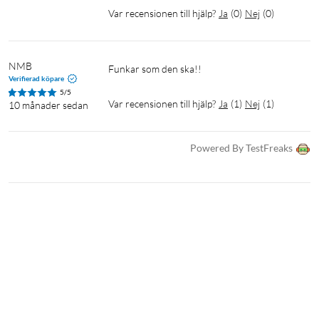
Var recensionen till hjälp?
Ja
(
0
)
Nej
(
0
)
Router
Nätadapter
Ethernetkabel
NMB
Funkar som den ska!!
Quick Guide
Verifierad köpare
5/5
Var recensionen till hjälp?
Ja
(
1
)
Nej
(
1
)
10 månader sedan
Powered By TestFreaks