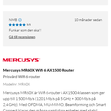
NMB
10 månader sedan
5/5
Funkar som den ska!!
Gå till recensionen
Mercusys MR60X Wifi 6 AX1500 Router
Prisvärd Wifi 6‑router
Modellnr: MR60X
Mercusys MR60X är Wifi 6‑router i AX1500‑klassen som ger
upp till 1 500 Mb/s (1201 Mb/s på 5 GHz + 300 Mb/s på
2,4 GHz). Med OFDMA, MU‑MIMO, Beamforming och Smart
Connect klarar den många samtidiga enheter med stabil