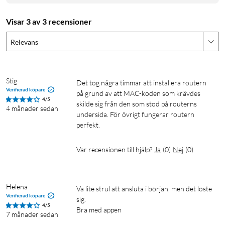
Specifikationer
Standarder: 802.11ax/ac/a/b/g/n (Wifi 6)
Visar 3 av 3 recensioner
Hastighet: 1201 Mb/s (5 GHz), 300 Mb/s (2,4 GHz)
Relevans
Antal antenner: 4 × 5 dBi fasta, Beamforming
Portar: 1 × Gigabit WAN, 2 × Gigabit LAN
Knappar: Reset / WPS
Säkerhet: WPA‑PSK, WPA2‑PSK, WPA3
Stig
Det tog några timmar att installera routern 
Teknik: OFDMA, MU‑MIMO, Smart Connect, BSS Color,
Verifierad köpare
på grund av att MAC-koden som krävdes  
4/5
Target Wake Time
skilde sig från den som stod på routerns 
4 månader sedan
undersida. För övrigt fungerar routern 
Mesh‑stöd: EasyMesh-kompatibel
perfekt.
Gästnätverk: 1 per band
QoS: Ja
Var recensionen till hjälp?
Ja
(
0
)
Nej
(
0
)
IPv6: Ja
Dimensioner: 175,6 × 157,2 × 45 mm
Temperaturområde: 0 °C–40 °C
Helena
Strömförsörjning: DC‑adapter (ingår)
Va lite strul att ansluta i början, men det löste 
Verifierad köpare
App: MERCUSYS (Android, iOS)
sig. 

4/5
Bra med appen 
7 månader sedan
I förpackningen