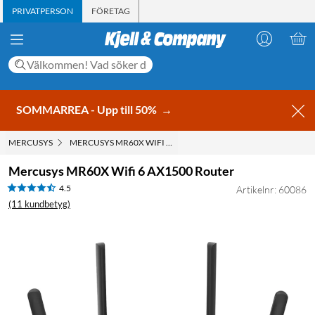
PRIVATPERSON
FÖRETAG
SOMMARREA - Upp till 50%
→
MERCUSYS
MERCUSYS MR60X WIFI 6 AX1500 ROUTER
Mercusys MR60X Wifi 6 AX1500 Router
4.5
Artikelnr: 60086
(11 kundbetyg)