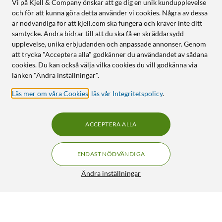
Vi på Kjell & Company önskar att ge dig en unik kundupplevelse
och för att kunna göra detta använder vi cookies. Några av dessa
är nödvändiga för att kjell.com ska fungera och kräver inte ditt
samtycke. Andra bidrar till att du ska få en skräddarsydd
upplevelse, unika erbjudanden och anpassade annonser. Genom
att trycka "Acceptera alla" godkänner du användandet av sådana
cookies. Du kan också välja vilka cookies du vill godkänna via
länken "Ändra inställningar".
Läs mer om våra Cookies
,
läs vår Integritetspolicy
.
ACCEPTERA ALLA
ENDAST NÖDVÄNDIGA
Ändra inställningar
Mercusys MR60X Wifi 6 AX1500 Router
499:-
4.5/5