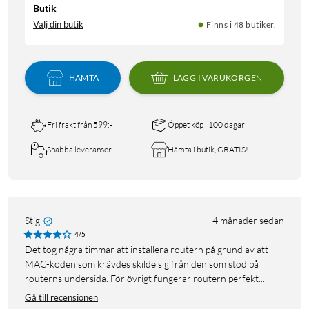
Butik
Välj din butik
Finns i 48 butiker.
HÄMTA
LÄGG I VARUKORGEN
Fri frakt från 599:-
Öppet köp i 100 dagar
Snabba leveranser
Hämta i butik, GRATIS!
Stig
4 månader sedan
4/5
Det tog några timmar att installera routern på grund av att
MAC-koden som krävdes skilde sig från den som stod på
routerns undersida. För övrigt fungerar routern perfekt...
Gå till recensionen