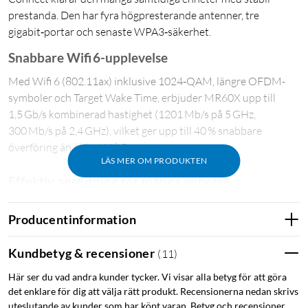
prestanda. Den har fyra högpresterande antenner, tre
gigabit‑portar och senaste WPA3‑säkerhet.
Snabbare Wifi 6-upplevelse
Med Wifi 6 (802.11ax) inklusive 1024‑QAM, längre OFDM-
symboler och Target Wake Time, erbjuder MR60X upp till
1,5 Gb/s kombinerad hastighet (1201 Mb/s på 5 GHz,
300 Mb/s på 2,4 GHz), vilket ger upp till 40 % snabbare
överföring än äldre Wifi 5-routrar.
LÄS MER OM PRODUKTEN
Effektiv anslutning för många enheter
OFDMA och MU‑MIMO möjliggör effektiv hantering av flera
Producentinformation
användare som strömmar, spelar och arbetar samtidigt, vilket
ger upp till fyra gånger högre kapacitet .
Kundbetyg & recensioner
(
11
)
Stabil räckvidd med Beamforming
Här ser du vad andra kunder tycker. Vi visar alla betyg för att göra
det enklare för dig att välja rätt produkt. Recensionerna nedan skrivs
De fyra fasta riktade antennerna (5 dBi) och Beamforming ger
uteslutande av kunder som har köpt varan. Betyg och recensioner