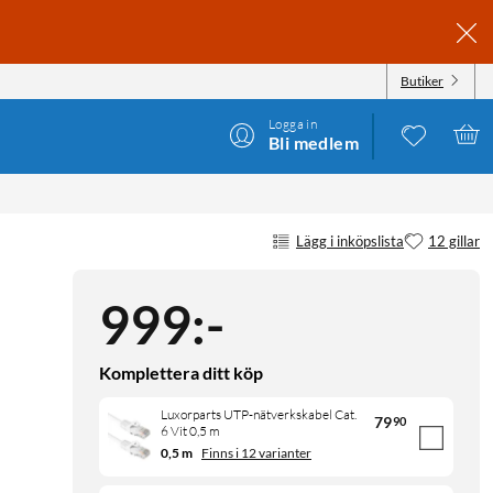
Butiker
Logga in
Bli medlem
Lägg i inköpslista
12 gillar
999
:
-
Komplettera ditt köp
Luxorparts UTP-nätverkskabel Cat.
79
90
6 Vit 0,5 m
0,5 m
Finns i 12 varianter