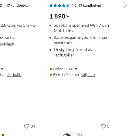
.5
(47 kundbetyg)
4.5
(7 kundbetyg)
1 890
:
-
 2,8 Gb/s via 5 GHz-
Snabbare spel med Wifi 7 och
Multi-Link
/s-portar
2,5 Gb/s gamingport för max
prestanda
EasyMesh
Design inspirerad av
racingbilar
st
Online
:
100+ st
ker.
Välj butik
Finns i 90 butiker.
Välj butik
34
5