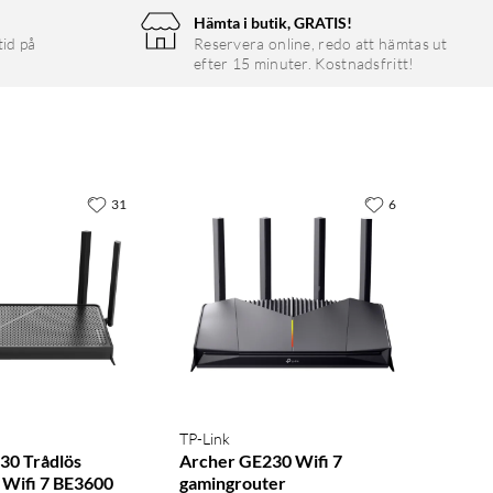
Hämta i butik, GRATIS!
tid på
Reservera online, redo att hämtas ut
efter 15 minuter. Kostnadsfritt!
31
6
TP-Link
30 Trådlös
Archer GE230 Wifi 7
 Wifi 7 BE3600
gamingrouter