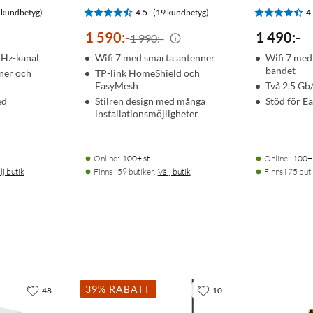
 kundbetyg)
4.5
(19 kundbetyg)
4
1 590
:
-
1 490
:
-
1 990:-
nP, DMZ
MHz-kanal
Wifi 7 med smarta antenner
Wifi 7 med
ing
bandet
nner och
TP-link HomeShield och
EasyMesh
Två 2,5 Gb
ed
Stilren design med många
Stöd för 
installationsmöjligheter
klienter
Online
:
100+ st
Online
:
100+ 
lj butik
Finns i 59 butiker.
Välj butik
Finns i 75 buti
39% RABATT
48
10