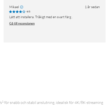
Mikael
1 år sedan
4/5
Lätt att installera. Tråkigt med en svart färg .
Gå till recensionen
1
/s
för snabb och stabil anslutning, idealisk för 4K/8K-streaming