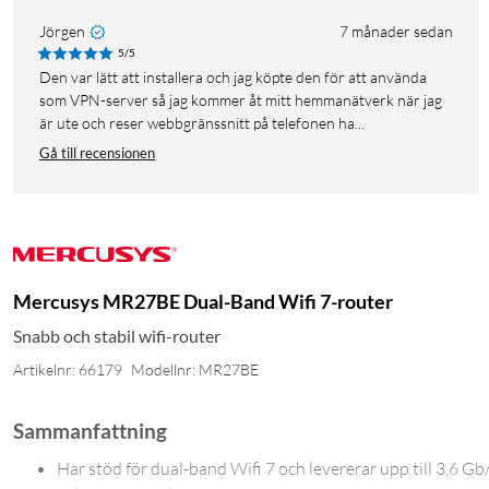
Jörgen
7 månader sedan
5/5
Den var lätt att installera och jag köpte den för att använda
som VPN-server så jag kommer åt mitt hemmanätverk när jag
är ute och reser webbgränssnitt på telefonen ha...
Gå till recensionen
Mercusys MR27BE Dual-Band Wifi 7-router
Snabb och stabil wifi-router
Artikelnr: 66179
Modellnr: MR27BE
Sammanfattning
Har stöd för dual-band Wifi 7 och levererar upp till 3,6 Gb