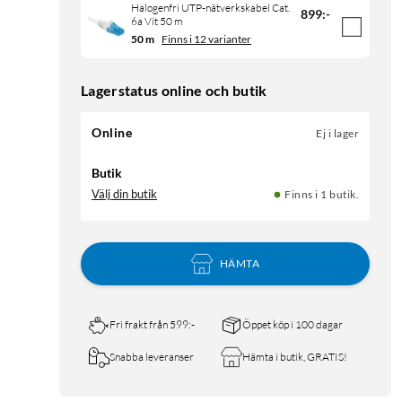
Halogenfri UTP-nätverkskabel Cat.
899
:
-
6a Vit 50 m
50 m
Finns i 12 varianter
Lagerstatus online och butik
Online
Ej i lager
Butik
Välj din butik
Finns i 1 butik.
HÄMTA
Fri frakt från 599:-
Öppet köp i 100 dagar
Snabba leveranser
Hämta i butik, GRATIS!