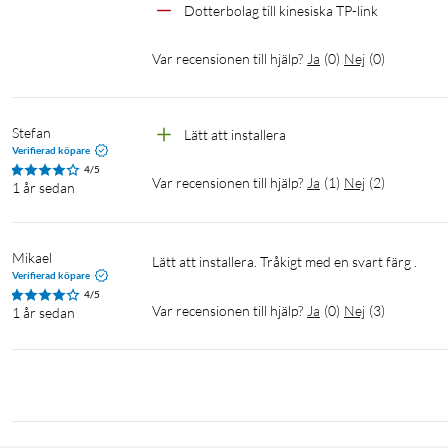
Dotterbolag till kinesiska TP-link
MR27BE är kompatibel med EasyMesh, vilket möjliggör sömlös 
räckviddsförlängare. Detta skapar ett heltäckande Wifi-nätverk 
Var recensionen till hjälp?
Ja
(
0
)
Nej
(
0
)
olika signaler i hemmet, vilket ger en stabil och pålitlig anslutnin
Enkel installation och användning
Stefan
Lätt att installera 
Med Mercusys-appen blir nätverkshanteringen enkel och smidig.
Verifierad köpare
hantera nätverksinställningar och övervaka nätverksprestandan. D
4/5
Var recensionen till hjälp?
Ja
(
1
)
Nej
(
2
)
1 år sedan
anpassa det efter dina behov.
Specifikationer
Mikael
Lätt att installera. Tråkigt med en svart färg .
Wifi
Verifierad köpare
4/5
Trådlösa standarder: 802.11be/ax/ac/a/b/g/n
Var recensionen till hjälp?
Ja
(
0
)
Nej
(
3
)
1 år sedan
Wifi-hastigheter…
5 GHz: 2880 Mb/s
2.4 GHz: 688 Mb/s
Trådlös säkerhet: WPA-PSK/WPA2-PSK/WPA3-SAE
Trådlösa funktioner: