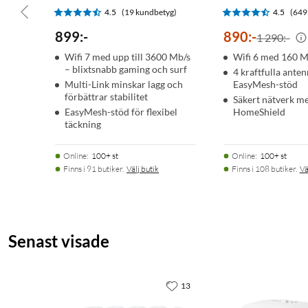
Lokal hantering
4.5
(19 kundbetyg)
4.5
(649
Fjärrhantering
899
:
-
890
:
-
DHCP: Server, DHCP-klientlista
1 290:-
NAT-vidarebefordran: Portvidarebefordran, Portutlösning, UP
Wifi 7 med upp till 3600 Mb/s
Wifi 6 med 160 
Brandväggssäkerhet: SPI-brandvägg, IP- och MAC-adressbindn
– blixtsnabb gaming och surf
4 kraftfulla ante
Multi-Link minskar lagg och
EasyMesh-stöd
Gästnätverk:
förbättrar stabilitet
Säkert nätverk m
2.4 GHz gästnätverk
EasyMesh-stöd för flexibel
HomeShield
5 GHz gästnätverk
täckning
VPN-server: OpenVPN/PPTP/L2TP/WireGuard VPN-server och 
Online
:
100+ st
Online
:
100+ st
Miljö
Finns i 91 butiker.
Välj butik
Finns i 108 butiker.
Vä
Driftstemperatur: 0 °C till 40 °C
Driftsfuktighet: 10%~90% icke-kondenserande
Förvaringsfuktighet: 5%~90% icke-kondenserande
Senast visade
I förpackningen
BE3600 Dual Band Wi-Fi 7 Router MR27BE
13
Strömadapter