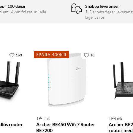
öp i 100 dagar
Snabba leveranser
em! Även fri retur i alla
1-2 arbetsdagar leverans
lagervaror
SPARA 400KR
163
18
TP-Link
TP-Link
lös router
Archer BE450 Wifi 7 Router
Archer BE2
BE7200
router med