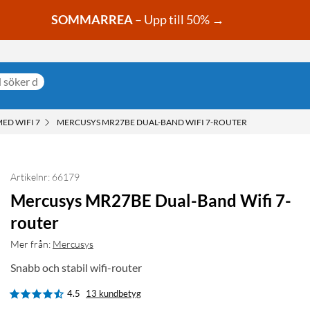
SOMMARREA
– Upp till 50% →
ED WIFI 7
MERCUSYS MR27BE DUAL-BAND WIFI 7-ROUTER
Artikelnr: 66179
Mercusys MR27BE Dual-Band Wifi 7-
router
Mer från:
Mercusys
Snabb och stabil wifi-router
4.5
13 kundbetyg