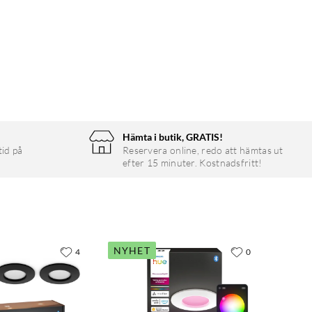
Hämta i butik, GRATIS!
tid på
Reservera online, redo att hämtas ut
efter 15 minuter. Kostnadsfritt!
NYHET
4
0