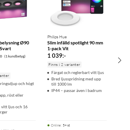
Philips Hue
d belysning Ø90
Slim infälld spotlight 90 mm
Svart
1-pack Vit
1 039
:
-
.0
(1 kundbetyg)
Finns i 2 varianter
Färgat och reglerbart vitt ljus
ianter
Bred ljusspridning med upp
ringsdjup och högt
till 1000 lm
IP44 – passar även i badrum
pp, röst eller
 vitt ljus och 16
ärger
Online
:
5+ st