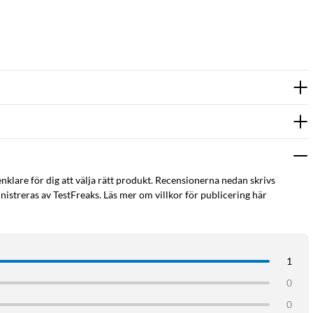
enklare för dig att välja rätt produkt. Recensionerna nedan skrivs
istreras av TestFreaks. Läs mer om villkor för publicering här
1
0
0