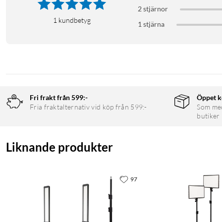
2 stjärnor
1
kundbetyg
1 stjärna
Fri frakt från 599:-
Öppet k
Fria fraktalternativ vid köp från 599:-
Som medl
butiker
Liknande produkter
97