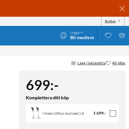
Butiker
Logga in
Bli medlem
Lägg i inköpslista
48 gillar
699
:
-
Komplettera ditt köp
1 699
:
-
Nikabe Softbox studioset 2 st