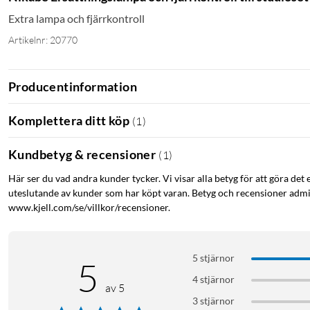
Extra lampa och fjärrkontroll
Artikelnr: 20770
Producentinformation
Komplettera ditt köp
(
1
)
Kundbetyg & recensioner
(
1
)
Här ser du vad andra kunder tycker. Vi visar alla betyg för att göra det 
uteslutande av kunder som har köpt varan. Betyg och recensioner admin
www.kjell.com/se/villkor/recensioner.
5 stjärnor
5
4 stjärnor
av 5
3 stjärnor