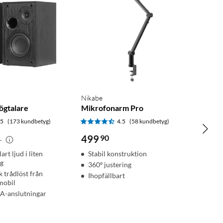
Nikabe
ögtalare
Mikrofonarm Pro
.5
(173 kundbetyg)
4.5
(58 kundbetyg)
499
90
-
art ljud i liten
Stabil konstruktion
ng
360º justering
k trådlöst från
Ihopfällbart
mobil
A-anslutningar