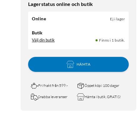
Lagerstatus online och butik
Online
Ej i lager
Butik
Välj din butik
Finns i 1 butik.
HÄMTA
Fri frakt från 599:-
Öppet köp i 100 dagar
Snabba leveranser
Hämta i butik, GRATIS!