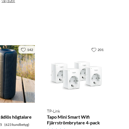
.
Välj butik
142
201
TP-Link
ådlös högtalare
Tapo Mini Smart Wifi
Fjärrströmbrytare 4-pack
.5
(623 kundbetyg)