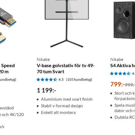
Nikabe
Nikabe
h Speed
V-base golvstativ för tv 49-
S4 Aktiva h
20 m
70 tum Svart
4
kundbetyg)
4.5
(105 kundbetyg)
799
:
-
999:
1 199
:
-
Stort och kl
förpackni
Aluminium med svart finish
Spela musi
Stabil v-formad design
 avstånd
dator och 
Enkelt att montera
z och 4K/120
Dubbla RC
b/s