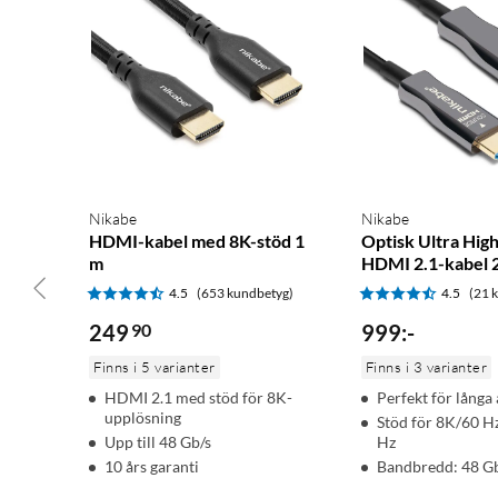
Nikabe
Nikabe
HDMI-kabel med 8K-stöd 1
Optisk Ultra Hig
m
HDMI 2.1-kabel 
4.5
(653 kundbetyg)
4.5
(21 
249
90
999
:
-
Finns i 5 varianter
Finns i 3 varianter
HDMI 2.1 med stöd för 8K-
Perfekt för långa
upplösning
Stöd för 8K/60 H
Upp till 48 Gb/s
Hz
10 års garanti
Bandbredd: 48 G