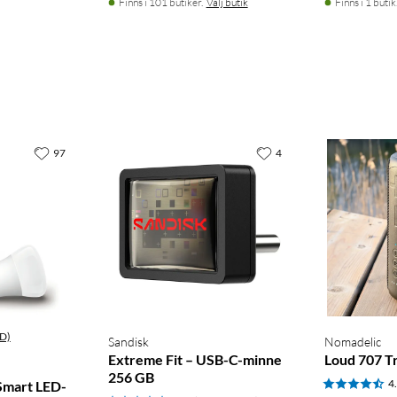
Finns i 101 butiker.
Välj butik
Finns i 1 butik
97
4
D)
Sandisk
Nomadelic
Extreme Fit – USB-C-minne
Loud 707 Tr
256 GB
4
Smart LED-