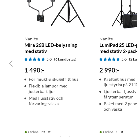
Nanlite
Nanlite
Mira 26B LED-belysning
LumiPad 25 LED-
med stativ
med stativ 2-pac
5.0
(6 kundbetyg)
5.0
(2 k
1 490
:
-
2 990
:
-
För mjukt & skuggfritt ljus
Kraftigt ljus med
ljusstyrka på 214
Flexibla lampor med
justerbart ljus
Ljusterbar ljusst
färgtemperatur
Med ljusstativ och
förvaringsväska
Paket med 2 panel
och väska
Online
:
20+ st
Online
:
1+ st