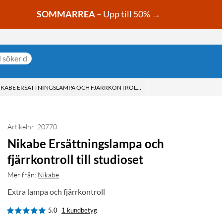
SOMMARREA
– Upp till 50% →
IKABE ERSÄTTNINGSLAMPA OCH FJÄRRKONTROLL TILL STUDIOSET
Artikelnr: 20770
Nikabe Ersättningslampa och
fjärrkontroll till studioset
Mer från:
Nikabe
Extra lampa och fjärrkontroll
5.0
1 kundbetyg