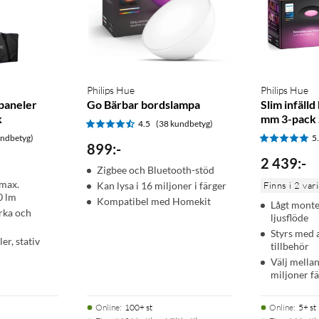
Philips Hue
Philips Hue
paneler
Go Bärbar bordslampa
Slim infäll
k
mm 3-pack 
4.5
(38 kundbetyg)
undbetyg)
5
899
:
-
2 439
:
-
Zigbee och Bluetooth-stöd
 max.
Kan lysa i 16 miljoner i färger
Finns i 2 var
0 lm
Kompatibel med Homekit
Lågt monte
yrka och
ljusflöde
Styrs med a
er, stativ
tillbehör
Välj mellan
miljoner f
Online
:
100+ st
Online
:
5+ st