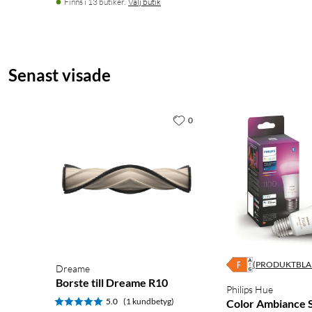
Finns i 13 butiker.
Välj butik
Senast visade
0
(PRODUKTBLA
Dreame
Borste till Dreame R10
Philips Hue
5.0
(1 kundbetyg)
Color Ambiance 