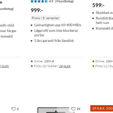
4.5
(9 kundbetyg)
lm
599
:
-
kundbetyg)
999
:
-
Skyddad mo
Finns i 5 varianter
Rundstrålan
helt rum
Läshastighet upp till 400 MB/s
ooth-stöd
Kompakt d
Lågprofil som inte blockerar
oner färger
portar
Homekit
5 års garanti från Sandisk
Online
:
100+ st
Online
:
100+ 
lj butik
Finns i 107 butiker.
Välj butik
Finns i 117 bu
SPARA 20
2
29