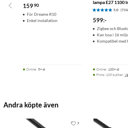
lampa E27 1100 
159
90
5.0
(73 
För Dreame R10
599
:
-
Enkel installation
Zigbee och Bluet
Kan lysa i 16 milj
Kompatibel med 
Online
:
5+ st
Online
:
100+ st
Finns i 108 butiker.
Vä
Andra köpte även
7