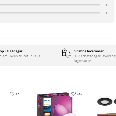
0
0
öp i 100 dagar
Snabba leveranser
em! Även fri retur i alla
1-2 arbetsdagar leverans
lagervaror
87
162