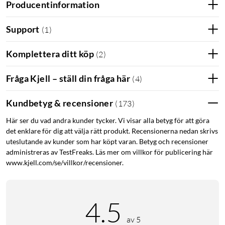
Producentinformation
m). Mått: 250x155x175 mm.
Support
(
1
)
Komplettera ditt köp
(
2
)
Fråga Kjell – ställ din fråga här
(
4
)
Kundbetyg & recensioner
(
173
)
Här ser du vad andra kunder tycker. Vi visar alla betyg för att göra
det enklare för dig att välja rätt produkt. Recensionerna nedan skrivs
uteslutande av kunder som har köpt varan. Betyg och recensioner
administreras av TestFreaks. Läs mer om villkor för publicering här
www.kjell.com/se/villkor/recensioner.
4.5
av 5