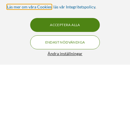
Läs mer om våra Cookies
,
läs vår Integritetspolicy
.
ACCEPTERA ALLA
ENDAST NÖDVÄNDIGA
Ändra inställningar
FRI FRAKT
Nikabe S4 Aktiva högtalare
4.5/5
799:-
999:-
HÄMTA
LÄGG I VARUKORGEN