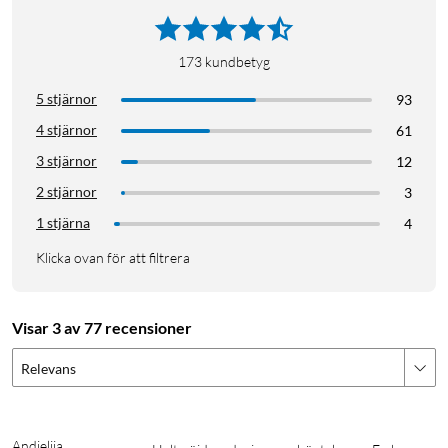
173
kundbetyg
5 stjärnor
93
4 stjärnor
61
3 stjärnor
12
2 stjärnor
3
1 stjärna
4
Klicka ovan för att filtrera
Visar 3 av 77 recensioner
Relevans
Andjelija