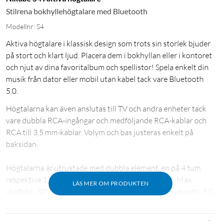
Stilrena bokhyllehögtalare med Bluetooth
Modellnr: S4
Aktiva högtalare i klassisk design som trots sin storlek bjuder
på stort och klart ljud. Placera dem i bokhyllan eller i kontoret
och njut av dina favoritalbum och spellistor! Spela enkelt din
musik från dator eller mobil utan kabel tack vare Bluetooth
5.0.
Högtalarna kan även anslutas till TV och andra enheter tack
vare dubbla RCA-ingångar och medföljande RCA-kablar och
RCA till 3,5 mm-kablar. Volym och bas justeras enkelt på
baksidan.
Högtalarna är utrustade med dubbla element, en på 4 tum
respektive 1,25 tum för dedikerad bas och diskant. Max.
LÄS MER OM PRODUKTEN
uteffekt: 50 W. Frekvensomfång: 30-20000 Hz. Bluetooth: 5.0.
Levereras med RCA- samt RCA till 3,5 mm-kabel (1,5 m),
nätadapter och ljudkabel för anslutning mellan högtalare (2,5