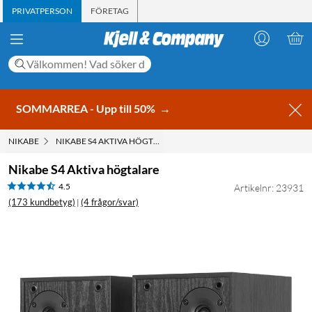
PRIVATPERSON
FÖRETAG
SOMMARREA - Upp till 50%
→
NIKABE
NIKABE S4 AKTIVA HÖGTALARE
Nikabe S4 Aktiva högtalare
4.5
Artikelnr: 23931
(173 kundbetyg)
(4 frågor/svar)
|