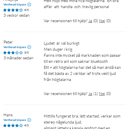
Helt nöjd med mina nya högtalarna.  En bra  
Verifierad köpare
affär  att  handla  och  trevlig personal 
4/5
3 veckor sedan
Var recensionen till hjälp?
Ja
(
0
)
Nej
(
0
)
Peter
Ljudet  är väl burkigt

Verifierad köpare
Men duger i krig 

3/5
Fanns inte mycket på marknaden som passar 
3 månader sedan
till en retro anl som saknar bluetooth 

Ett + att högtalarna har det så man ändå kan 
få det bästa av 2 världar iaf trots vekt ljud 
Var recensionen till hjälp?
Ja
(
1
)
Nej
(
0
)
Hans
Hittills fungerat bra, lätt startad, verkar som 
Verifierad köpare
stereo någelunda ljud,

4/5
allmänt jättebra känsla jämfört med en 