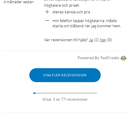
4 månader sedan
högtalare och priset.
stereo känsla och pris
min telefon tappar högtalarna ,måste 
starta om blåtand när jag kommer hem.
Var recensionen till hjälp?
Ja
(
2
)
Nej
(
0
)
Powered By TestFreaks
VISA FLER RECENSIONER
Visar 3 av 77 recensioner