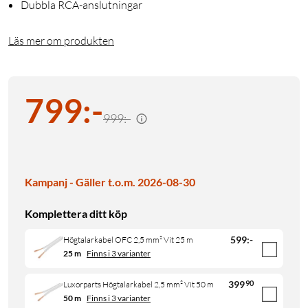
Dubbla RCA-anslutningar
Läs mer om produkten
799
:
-
999:-
Kampanj - Gäller t.o.m. 2026-08-30
Komplettera ditt köp
599
:
-
Högtalarkabel OFC 2,5 mm² Vit 25 m
25 m
Finns i 3 varianter
399
90
Luxorparts Högtalarkabel 2,5 mm² Vit 50 m
50 m
Finns i 3 varianter