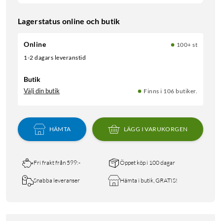
Lagerstatus online och butik
Online
100+ st
1-2 dagars leveranstid
Butik
Välj din butik
Finns i 106 butiker.
HÄMTA
LÄGG I VARUKORGEN
Fri frakt från 599:-
Öppet köp i 100 dagar
Snabba leveranser
Hämta i butik, GRATIS!