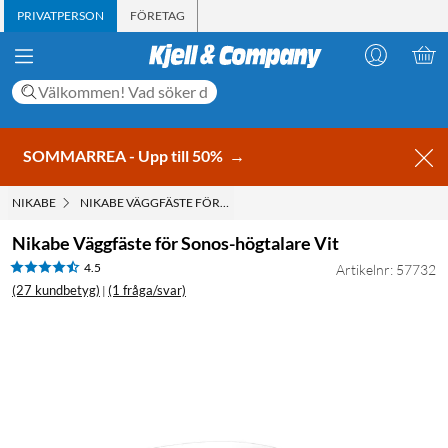
PRIVATPERSON
FÖRETAG
SOMMARREA - Upp till 50%
→
NIKABE
NIKABE VÄGGFÄSTE FÖR SONOS-HÖGTALARE VIT
Nikabe Väggfäste för Sonos-högtalare Vit
4.5
Artikelnr: 57732
(27 kundbetyg)
(1 fråga/svar)
|