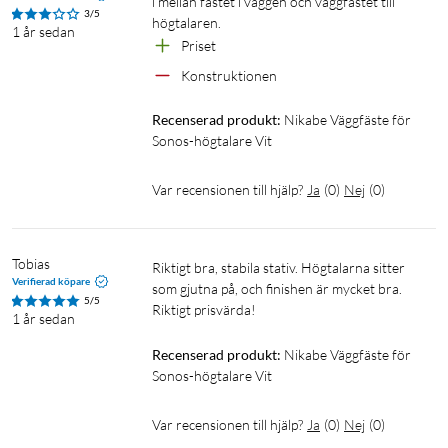
i mellan fästet i väggen och väggfästet till 
3/5
högtalaren.
1 år sedan
Priset 
Konstruktionen 
Recenserad produkt:
Nikabe Väggfäste för 
Sonos-högtalare Vit
Var recensionen till hjälp?
Ja
(
0
)
Nej
(
0
)
Tobias
Riktigt bra, stabila stativ. Högtalarna sitter 
Verifierad köpare
som gjutna på, och finishen är mycket bra. 
5/5
Riktigt prisvärda!
1 år sedan
Recenserad produkt:
Nikabe Väggfäste för 
Sonos-högtalare Vit
Var recensionen till hjälp?
Ja
(
0
)
Nej
(
0
)