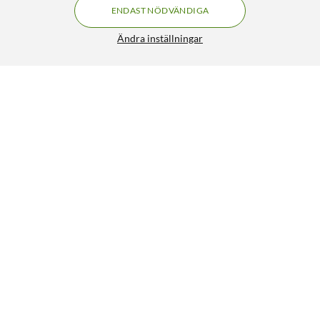
ENDAST NÖDVÄNDIGA
Ändra inställningar
Nikabe Väggfäste för Sonos-högtalare Vit
199:90
4.5/5
HÄMTA
Liknande produkter
0
0