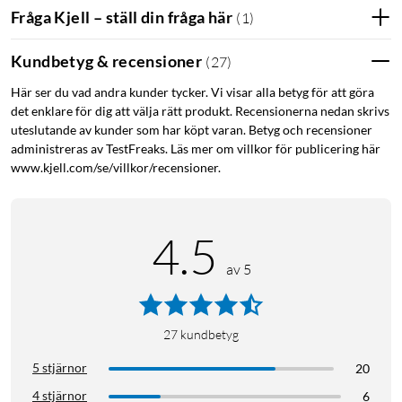
Fråga Kjell – ställ din fråga här
(
1
)
Kundbetyg & recensioner
(
27
)
Här ser du vad andra kunder tycker. Vi visar alla betyg för att göra
det enklare för dig att välja rätt produkt. Recensionerna nedan skrivs
uteslutande av kunder som har köpt varan. Betyg och recensioner
administreras av TestFreaks. Läs mer om villkor för publicering här
www.kjell.com/se/villkor/recensioner.
4.5
av 5
27
kundbetyg
5 stjärnor
20
4 stjärnor
6