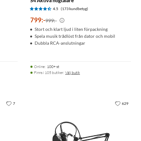
S4 Aktiva högtalare
4.5
(173 kundbetyg)
799
:
-
999:-
Stort och klart ljud i liten förpackning
Spela musik trådlöst från dator och mobil
Dubbla RCA-anslutningar
Online
:
100+ st
Finns i 105 butiker.
Välj butik
7
629