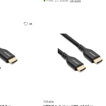
Finns i 117 butiker.
Välj butik
38
Nikabe