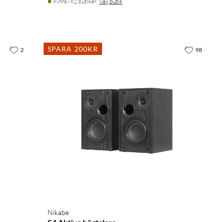
Finns i 62 butiker.
Välj butik
SPARA 200KR
2
98
Nikabe