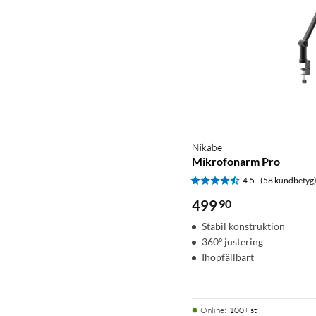
Nikabe
Mikrofonarm Pro
4.5
(58 kundbetyg
499
90
Stabil konstruktion
360º justering
Ihopfällbart
Online
:
100+ st