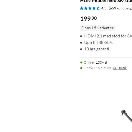
HDMI-kabel med 8K-stöd
4.5
(653 kundbety
199
90
Finns i 5 varianter
HDMI 2.1 med stöd för 8
Upp till 48 Gb/s
10 års garanti
Online
:
100+ st
Finns i 116 butiker.
Välj butik