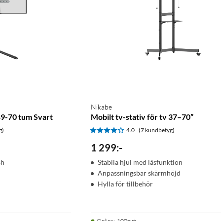
Nikabe
 49-70 tum Svart
Mobilt tv-stativ för tv 37–70”
g)
4.0
(7 kundbetyg)
1 299
:
-
sh
Stabila hjul med låsfunktion
Anpassningsbar skärmhöjd
Hylla för tillbehör
Online
:
100+ st