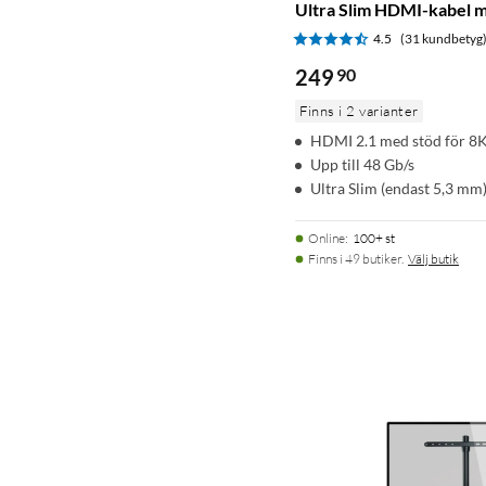
Ultra Slim HDMI-kabel m
4.5
(31 kundbetyg
249
90
Finns i 2 varianter
HDMI 2.1 med stöd för 8
Upp till 48 Gb/s
Ultra Slim (endast 5,3 mm
Online
:
100+ st
Finns i 49 butiker.
Välj butik