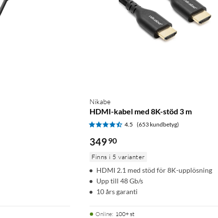
Nikabe
HDMI-kabel med 8K-stöd 3 m
)
4.5
(653 kundbetyg)
349
90
Finns i 5 varianter
HDMI 2.1 med stöd för 8K-upplösning
Upp till 48 Gb/s
10 års garanti
Online
:
100+ st