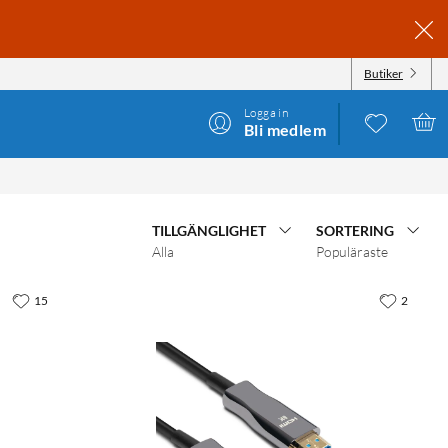
Butiker
Logga in
Bli medlem
TILLGÄNGLIGHET
SORTERING
Alla
Populäraste
15
2