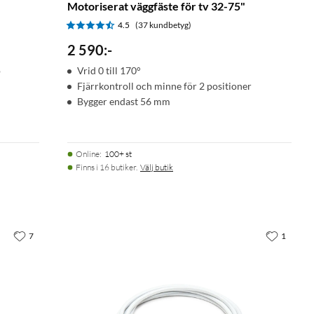
Motoriserat väggfäste för tv 32-75"
4.5
(37 kundbetyg)
2 590
:
-
p
Vrid 0 till 170°
Fjärrkontroll och minne för 2 positioner
Bygger endast 56 mm
Online
:
100+ st
Finns i 16 butiker.
Välj butik
7
1