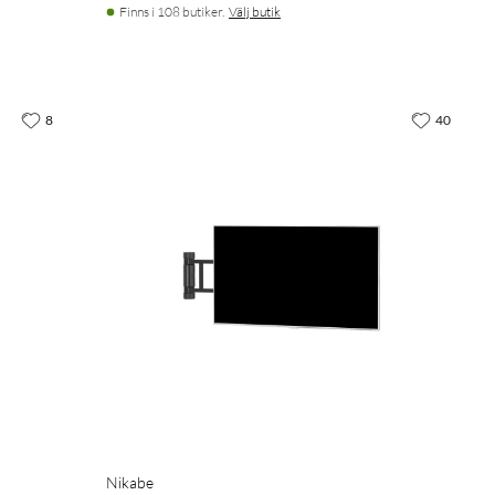
Finns i 108 butiker.
Välj butik
8
40
Nikabe