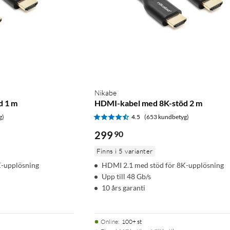
Nikabe
d 1 m
HDMI-kabel med 8K-stöd 2 m
g)
4.5
(653 kundbetyg)
299
90
Finns i 5 varianter
K-upplösning
HDMI 2.1 med stöd för 8K-upplösning
Upp till 48 Gb/s
10 års garanti
Online
:
100+ st