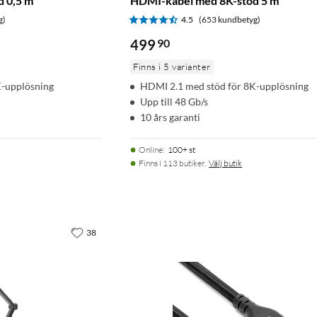
 0,5 m
HDMI-kabel med 8K-stöd 5 m
g)
4.5
(653 kundbetyg)
499
90
Finns i 5 varianter
K-upplösning
HDMI 2.1 med stöd för 8K-upplösning
Upp till 48 Gb/s
10 års garanti
Online
:
100+ st
Finns i 113 butiker.
Välj butik
38