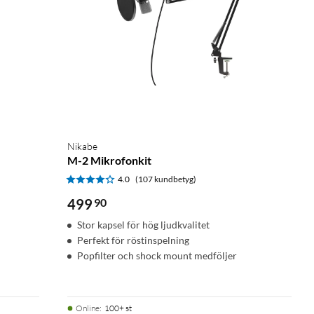
Nikabe
M-2 Mikrofonkit
4.0
(107 kundbetyg)
499
90
Stor kapsel för hög ljudkvalitet
Perfekt för röstinspelning
Popfilter och shock mount medföljer
Online
:
100+ st