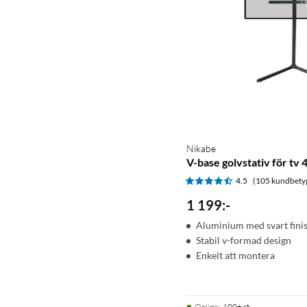
Nikabe
V-base golvstativ för tv
4.5
(105 kundbety
1 199
:
-
Aluminium med svart fini
Stabil v-formad design
Enkelt att montera
Online
:
100+ st