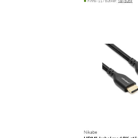
Finns i 117 butiker.
Välj butik
Nikabe