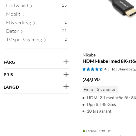
Ljud & bild
25
Mobilt
4
El & verktyg
1
Dator
21
TV-spel & gaming
2
Nikabe
HDMI-kabel med 8K-stö
FÄRG
4.5
(653 kundbety
PRIS
249
90
LÄNGD
Finns i 5 varianter
HDMI 2.1 med stöd för 8
Upp till 48 Gb/s
10 års garanti
Online
:
100+ st