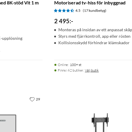
ed 8K-stöd Vit 1 m
Motoriserad tv-hiss för inbyggnad
)
4.5
(17 kundbetyg)
2 495
:
-
Monteras på insidan av ett anpassat skå
Styrs med fjärrkontroll, app eller rösten
K-upplösning
Kollisionsskydd förhindrar klämskador
)
Online
:
100+ st
Finns i 62 butiker.
Välj butik
29