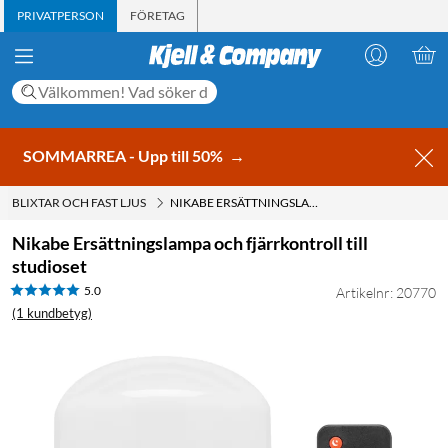
PRIVATPERSON
FÖRETAG
SOMMARREA - Upp till 50%
→
BLIXTAR OCH FAST LJUS
NIKABE ERSÄTTNINGSLAMPA OCH FJÄRRKONTROLL TILL STUDIOSET
Nikabe Ersättningslampa och fjärrkontroll till
studioset
5.0
Artikelnr: 20770
(1 kundbetyg)