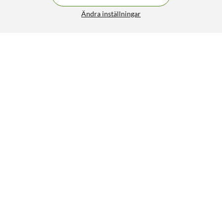
Ändra inställningar
Nikabe Ersättningslampa och fjärrkontroll till studioset
699:-
5/5
HÄMTA
Liknande produkter
97
87