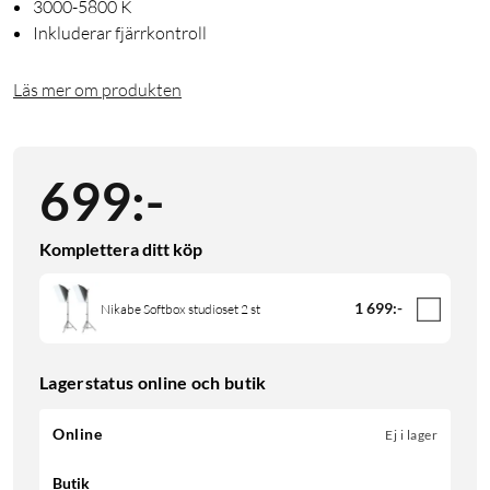
3000-5800 K
Inkluderar fjärrkontroll
Läs mer om produkten
699
:
-
Komplettera ditt köp
1 699
:
-
Nikabe Softbox studioset 2 st
Lagerstatus online och butik
Online
Ej i lager
Butik