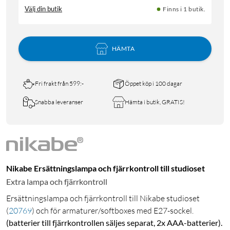
Välj din butik
Finns i 1 butik.
HÄMTA
Fri frakt från 599:-
Öppet köp i 100 dagar
Snabba leveranser
Hämta i butik, GRATIS!
Nikabe Ersättningslampa och fjärrkontroll till studioset
Extra lampa och fjärrkontroll
Ersättningslampa och fjärrkontroll till Nikabe studioset
(
20769
)
och för armaturer/softboxes med E27-sockel.
(batterier till fjärrkontrollen säljes separat, 2x AAA-batterier).