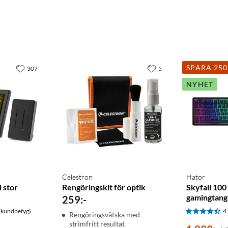
SPARA 25
307
5
NYHET
Celestron
Hator
 stor
Rengöringskit för optik
Skyfall 100
gamingtang
259
:
-
 kundbetyg)
4
Rengöringsvätska med
strimfritt resultat