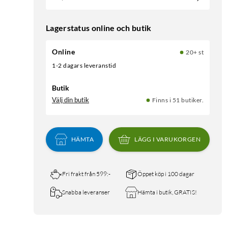
Lagerstatus online och butik
Online
20+ st
1-2 dagars leveranstid
Butik
Välj din butik
Finns i 51 butiker.
HÄMTA
LÄGG I VARUKORGEN
Fri frakt från 599:-
Öppet köp i 100 dagar
Snabba leveranser
Hämta i butik, GRATIS!