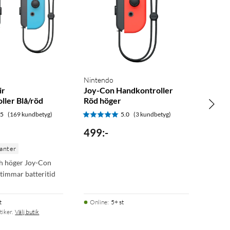
Nintendo
ir
Joy-Con Handkontroller
ller Blå/röd
Röd höger
.5
(169 kundbetyg)
5.0
(3 kundbetyg)
499
:
-
ianter
h höger Joy-Con
 timmar batteritid
t
Online
:
5+ st
tiker.
Välj butik