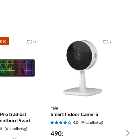
0KR
0
7
Yale
 Pro trådlöst
Smart Indoor Camera
entbord Svart
4.0
(9 kundbetyg)
.5
(6 kundbetyg)
490
:
-