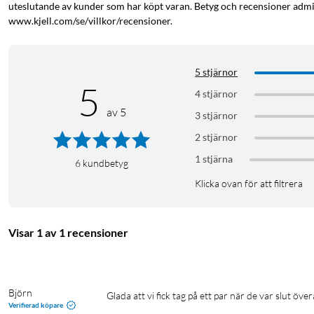
uteslutande av kunder som har köpt varan. Betyg och recensioner admin
www.kjell.com/se/villkor/recensioner.
5 stjärnor
5
4 stjärnor
av 5
3 stjärnor
2 stjärnor
1 stjärna
6
kundbetyg
Klicka ovan för att filtrera
Visar 1 av 1 recensioner
Björn
Glada att vi fick tag på ett par när de var slut över
Verifierad köpare