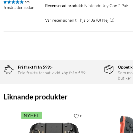
5/5
Recenserad produkt:
Nintendo Joy Con 2 Pair
6 månader sedan
Var recensionen till hjälp?
Ja
(
0
)
Nej
(
0
)
Fri frakt från 599:-
Öppet k
Fria fraktalternativ vid köp från 599:-
Som medl
butiker
Liknande produkter
NYHET
0