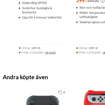
399
:
-
499:90
Vädertålig (IPX4)
Stor och tydlig f
Justerbar ljuskägla &
ljusstyrka
Mäter temperatu
luftfuktighet
Upp till 6 timmar batteritid
Väderprognos oc
Online
:
100+ st
Online
:
100+ st
Finns i 113 butiker.
Välj butik
Finns i 115 butiker.
Vä
Andra köpte även
4