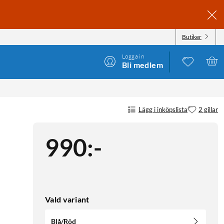
Butiker
Logga in
Bli medlem
Lägg i inköpslista
2 gillar
990
:
-
Vald variant
Blå/Röd