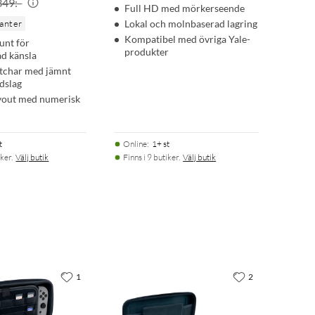
349:-
Full HD med mörkerseende
ianter
Lokal och molnbaserad lagring
Kompatibel med övriga Yale-
unt för
produkter
ad känsla
itchar med jämnt
edslag
ayout med numerisk
t
Online
:
1+ st
ker.
Välj butik
Finns i 9 butiker.
Välj butik
1
2