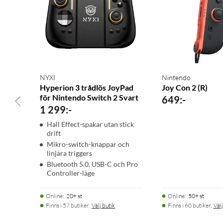
NYXI
Nintendo
Hyperion 3 trådlös JoyPad
Joy Con 2 (R)
för Nintendo Switch 2 Svart
649
:
-
1 299
:
-
Hall Effect-spakar utan stick
drift
Mikro-switch-knappar och
linjära triggers
Bluetooth 5.0, USB-C och Pro
Controller-läge
Online
:
20+ st
Online
:
50+ st
Finns i 57 butiker.
Välj butik
Finns i 60 butiker.
Välj