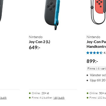
Nintendo
Nintendo
Joy Con 2 (L)
Joy-Con Pa
Handkontro
649
:
-
4
899
:
-
Finns i 6 var
Vänster oc
Upp till 20
Online
:
20+ st
Online
:
50+ s
 butik
Finns i 61 butiker.
Välj butik
Finns i 102 bu