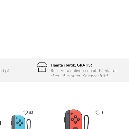
Hämta i butik, GRATIS!
tid på
Reservera online, redo att hämtas ut
efter 15 minuter. Kostnadsfritt!
85
8