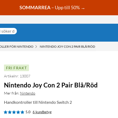
SOMMARREA
– Upp till 50% →
LLER FÖR NINTENDO
NINTENDO JOY CON 2 PAIR BLÅ/RÖD
FRI FRAKT
Artikelnr: 13007
Nintendo Joy Con 2 Pair Blå/Röd
Mer från:
Nintendo
Handkontroller till Nintendo Switch 2
5.0
6 kundbetyg