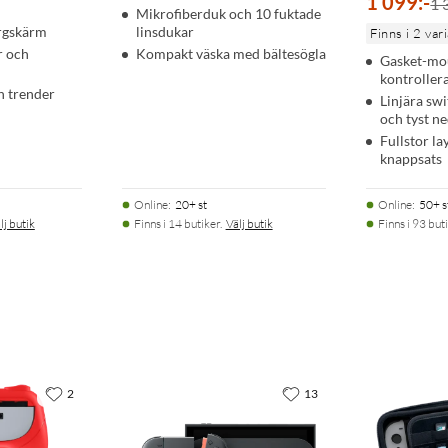
1 099
:
-
1 
Mikrofiberduk och 10 fuktade
ärgskärm
linsdukar
Finns i 2 var
r och
Kompakt väska med bältesögla
Gasket-mo
kontroller
h trender
Linjära sw
och tyst n
Fullstor l
knappsats
Online
:
20+ st
Online
:
50+ s
lj butik
Finns i 14 butiker.
Välj butik
Finns i 93 buti
2
13