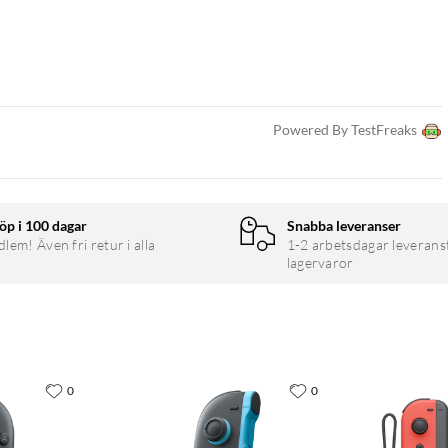
Powered By TestFreaks
öp i 100 dagar
Snabba leveranser
em! Även fri retur i alla
1-2 arbetsdagar leverans
lagervaror
0
0