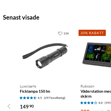
Senast visade
20% RABATT
134
Luxorparts
Rubicson
Ficklampa 150 lm
Väderstation med
skärm
4.5
(297 kundbetyg)
4.0
(595
149
90