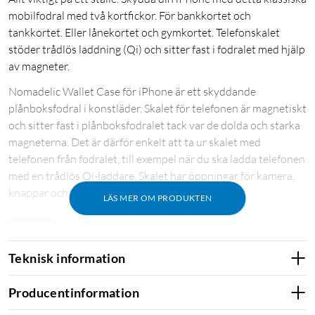
mobilfodral med två kortfickor. För bankkortet och
tankkortet. Eller lånekortet och gymkortet. Telefonskalet
stöder trådlös laddning (Qi) och sitter fast i fodralet med hjälp
av magneter.
Nomadelic Wallet Case för iPhone är ett skyddande
plånboksfodral i konstläder. Skalet för telefonen är magnetiskt
och sitter fast i plånboksfodralet tack var de dolda och starka
magneterna. Det är därför enkelt att ta ur skalet med
telefonen från fodralet, till exempel när du ska ladda telefonen
med en trådlös Qi-laddare. Skalet har öppningar för kamera,
knappar och portar.
LÄS MER OM PRODUKTEN
Colors
Teknisk information
Producentinformation