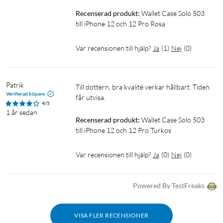
Recenserad produkt:
Wallet Case Solo 503 
till iPhone 12 och 12 Pro Rosa
Var recensionen till hjälp?
Ja
(
1
)
Nej
(
0
)
Patrik
Till dottern, bra kvalité verkar hållbart. Tiden 
Verifierad köpare
får utvisa.
4/5
1 år sedan
Recenserad produkt:
Wallet Case Solo 503 
till iPhone 12 och 12 Pro Turkos
Var recensionen till hjälp?
Ja
(
0
)
Nej
(
0
)
Powered By TestFreaks
VISA FLER RECENSIONER