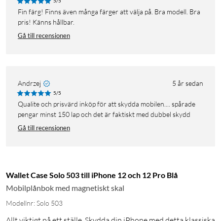
5/5
Fin färg! Finns även många färger att välja på. Bra modell. Bra
pris! Känns hållbar.
Gå till recensionen
Andrzej
5 år sedan
5/5
Qualite och prisvärd inköp för att skydda mobilen.... spårade
pengar minst 150 lap och det är faktiskt med dubbel skydd
Gå till recensionen
Wallet Case Solo 503 till iPhone 12 och 12 Pro Blå
Mobilplånbok med magnetiskt skal
Modellnr: Solo 503
Allt viktigt på ett ställe. Skydda din iPhone med detta klassiska