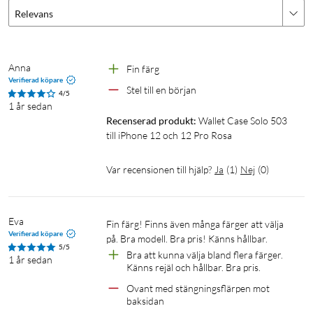
Relevans
Anna
Fin färg 
Verifierad köpare
Stel till en början 
4/5
1 år sedan
Recenserad produkt:
Wallet Case Solo 503 
till iPhone 12 och 12 Pro Rosa
Var recensionen till hjälp?
Ja
(
1
)
Nej
(
0
)
Eva
Fin färg! Finns även många färger att välja 
Verifierad köpare
på. Bra modell. Bra pris! Känns hållbar. 
5/5
Bra att kunna välja bland flera färger. 
1 år sedan
Känns rejäl och hållbar. Bra pris. 
Ovant med stängningsflärpen mot 
baksidan 