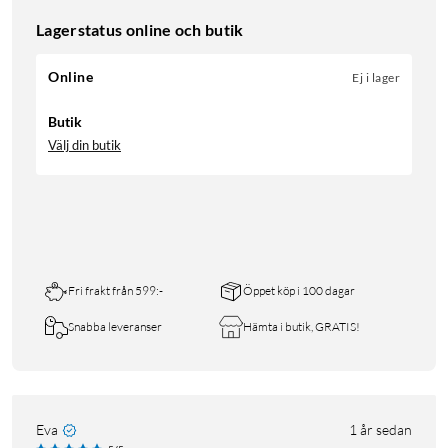
Lagerstatus online och butik
Online
Ej i lager
Butik
Välj din butik
Fri frakt från 599:-
Öppet köp i 100 dagar
Snabba leveranser
Hämta i butik, GRATIS!
Eva
1 år sedan