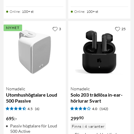
Online
:
100+ st
Online
:
100+ st
NYHET
3
25
Nomadelic
Nomadelic
Utomhushögtalare Loud
Solo 203 trådlösa in-ear-
500 Passive
hörlurar Svart
4.5
(6)
4.0
(142)
90
695
:
-
299
Passiv högtalare för Loud
Finns i 4 varianter
500 Active