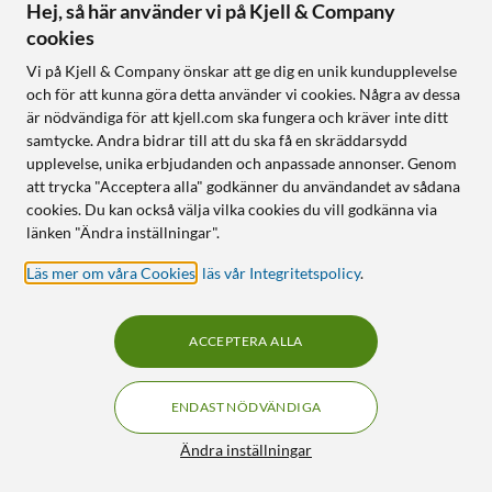
Hej, så här använder vi på Kjell & Company
cookies
Vi på Kjell & Company önskar att ge dig en unik kundupplevelse
Nomadelic
Nomadelic
och för att kunna göra detta använder vi cookies. Några av dessa
Trådlösa hörlurar Solo 350
Solo 330 Sport open-ear-
är nödvändiga för att kjell.com ska fungera och kräver inte ditt
hörlurar
4.5
(18)
samtycke. Andra bidrar till att du ska få en skräddarsydd
4.5
(8)
upplevelse, unika erbjudanden och anpassade annonser. Genom
525
:
-
400
:
-
att trycka "Acceptera alla" godkänner du användandet av sådana
Mycket bra skick
cookies. Du kan också välja vilka cookies du vill godkänna via
Nyskick
Finns i flera varianter
länken "Ändra inställningar".
Öppen design – hör
Deep Bass-läge för extra
omgivningen
Läs mer om våra Cookies
,
läs vår Integritetspolicy
.
tryck
Sitter stabilt under träning
Upp till 60 h batteritid
Dubbelmikrofon med ENC
Bekväm och vikbar design
ACCEPTERA ALLA
Online
:
1+ st
Online
:
1 st
ENDAST NÖDVÄNDIGA
OUTLET
OUTLET
5
77
Filter
Ändra inställningar