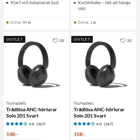
Klart och balanserat ljud
Karbinhake – lätt att hänga
upp
Online
:
5+ st
Online
:
1 st
OUTLET
OUTLET
33
33
Nomadelic
Nomadelic
Trådlösa ANC-hörlurar
Trådlösa ANC-hörlurar
Solo 201 Svart
Solo 201 Svart
4.0
(367)
4.0
(367)
148
:
-
158
:
-