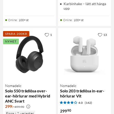
Karbinhake – lätt att hänga
upp
Online
:
100+ st
Online
:
100+ st
SPARA 200KR
1
13
NYHET
Nomadelic
Nomadelic
Solo 550 trådlösa over-
Solo 203 trådlösa in-ear-
ear-hörlurar med Hybrid
hörlurar Vit
ANC Svart
4.0
(142)
299
:
-
499:90
90
299
Finns i 2 varianter