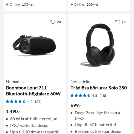
Online
:
100+ st
Online
:
100+ st
20
19
Nomadelic
Nomadelic
Boombox Loud 711
Trådlösa hörlurar Solo 350
Bluetooth-högtalare 60W
4.5
(18)
4.5
(25)
699
:
-
1 490
:
-
Deep Bass-läge för extra
tryck
60 W kraftfullt stereoljud
Upp till 60 h batteritid
IPX7 vattentät design
Bekväm och vikbar design
Upp till 10 timmars speltid