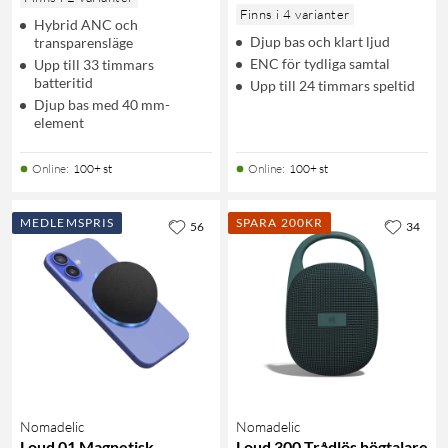
Finns i 4 varianter
Hybrid ANC och
Djup bas och klart ljud
transparensläge
ENC för tydliga samtal
Upp till 33 timmars
batteritid
Upp till 24 timmars speltid
Djup bas med 40 mm-
element
Online
:
100+ st
Online
:
100+ st
MEDLEMSPRIS
SPARA 200KR
56
34
Nomadelic
Nomadelic
Loud 01 Magnetisk
Loud 300 Trådlös högtalare