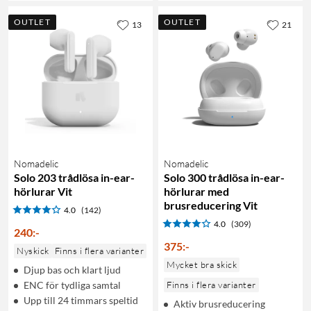
OUTLET
OUTLET
13
21
Nomadelic
Nomadelic
Solo 203 trådlösa in-ear-
Solo 300 trådlösa in-ear-
hörlurar Vit
hörlurar med
brusreducering Vit
4.0
(142)
4.0
(309)
240
:
-
375
:
-
Nyskick
Finns i flera varianter
Mycket bra skick
Djup bas och klart ljud
ENC för tydliga samtal
Finns i flera varianter
Upp till 24 timmars speltid
Aktiv brusreducering