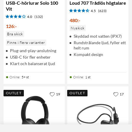
USB-C-hörlurar Solo 100
Loud 707 Trådlös högtalare
Vit
4.5
(623)
4.0
(132)
480
:
-
126
:
-
Nyskick
Bra skick
Skyddad mot vatten (IPX7)
Finns i flera varianter
Rundstrålande ljud, fyller ett
helt rum
Plug-and-play-anslutning
Kompakt design
USB-C för fler enheter
Klart och balanserat ljud
Online
:
5+ st
Online
:
1 st
OUTLET
OUTLET
19
17