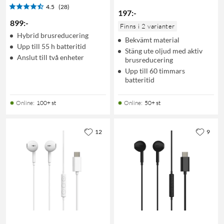
4.5
(28)
197
:
-
899
:
-
Finns i 2 varianter
Hybrid brusreducering
Bekvämt material
Upp till 55 h batteritid
Stäng ute oljud med aktiv
Anslut till två enheter
brusreducering
Upp till 60 timmars
batteritid
Online
:
100+ st
Online
:
50+ st
12
9