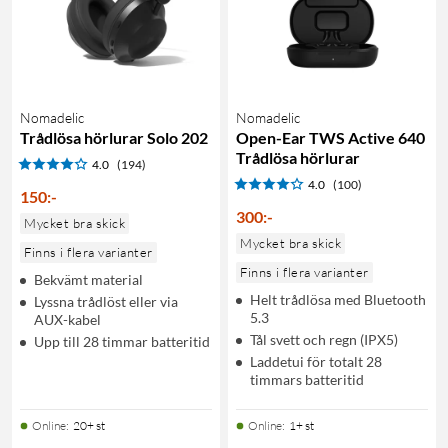
Nomadelic
Nomadelic
Trådlösa hörlurar Solo 202
Open-Ear TWS Active 640
Trådlösa hörlurar
4.0
(194)
4.0
(100)
150
:
-
300
:
-
Mycket bra skick
Mycket bra skick
Finns i flera varianter
Finns i flera varianter
Bekvämt material
Helt trådlösa med Bluetooth
Lyssna trådlöst eller via
5.3
AUX-kabel
Tål svett och regn (IPX5)
Upp till 28 timmar batteritid
Laddetui för totalt 28
timmars batteritid
Online
:
20+ st
Online
:
1+ st