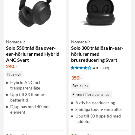
Nomadelic
Nomadelic
Solo 550 trådlösa over-
Solo 300 trådlösa in-ear-
ear-hörlurar med Hybrid
hörlurar med
ANC Svart
brusreducering Svart
240
:
-
4.0
(309)
Nyskick
350
:
-
Hybrid ANC och
Bra skick
transparensläge
Upp till 33 timmars
Finns i flera varianter
batteritid
Aktiv brusreducering
Djup bas med 40 mm-
Smidiga touch-kontroller
element
Upp till 30 h speltid med
laddetui