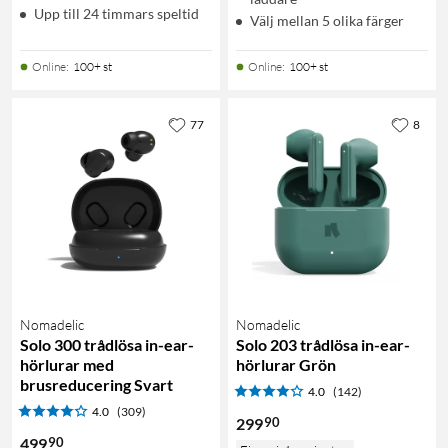
Upp till 24 timmars speltid
Välj mellan 5 olika färger
Online
:
100+ st
Online
:
100+ st
77
8
Nomadelic
Nomadelic
Solo 300 trådlösa in-ear-
Solo 203 trådlösa in-ear-
hörlurar med
hörlurar Grön
brusreducering Svart
4.0
(142)
4.0
(309)
90
299
90
499