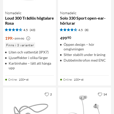
Nomadelic
Nomadelic
Loud 300 Trådlös högtalare
Solo 330 Sport open-ear-
Rosa
hörlurar
4.5
(43)
4.5
(8)
90
199
:
-
499
399:90
Öppen design – hör
Finns i 3 varianter
omgivningen
Liten och vattentät (IPX7)
Sitter stabilt under träning
Ljuseffekter i olika färger
Dubbelmikrofon med ENC
Karbinhake – lätt att hänga
upp
Online
:
100+ st
Online
:
100+ st
2
14