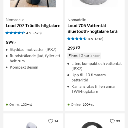
Nomadelic
Nomadelic
Loud 707 Trådlös högtalare
Loud 705 Vattentät
Bluetooth-högtalare Grå
4.5
(623)
4.5
(318)
599
:
-
90
299
Skyddad mot vatten (IPX7)
Rundstrålande ljud, fyller ett
Finns i 2 varianter
helt rum
Liten, kompakt och vattentät
Kompakt design
(IPX7)
Upp till 10 timmars
batteritid
Kan anslutas till en annan
TWS-högtalare
Online
:
100+ st
Online
:
100+ st
14
33