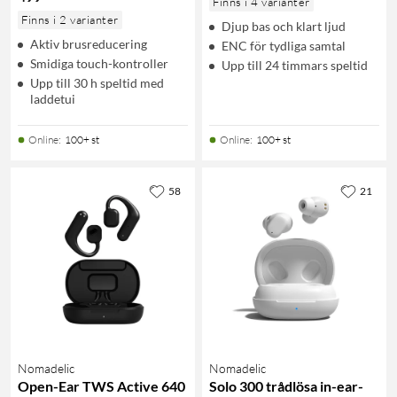
Finns i 4 varianter
Finns i 2 varianter
Djup bas och klart ljud
Aktiv brusreducering
ENC för tydliga samtal
Smidiga touch-kontroller
Upp till 24 timmars speltid
Upp till 30 h speltid med
laddetui
Online
:
100+ st
Online
:
100+ st
58
21
Nomadelic
Nomadelic
Open-Ear TWS Active 640
Solo 300 trådlösa in-ear-