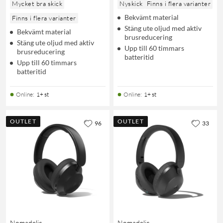
Mycket bra skick
Nyskick
Finns i flera varianter
Bekvämt material
Finns i flera varianter
Stäng ute oljud med aktiv
Bekvämt material
brusreducering
Stäng ute oljud med aktiv
Upp till 60 timmars
brusreducering
batteritid
Upp till 60 timmars
batteritid
Online
:
1+ st
Online
:
1+ st
OUTLET
OUTLET
96
33
Nomadelic
Nomadelic