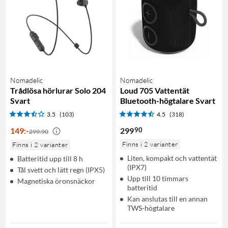
Nomadelic
Nomadelic
Trådlösa hörlurar Solo 204
Loud 705 Vattentät
Svart
Bluetooth-högtalare Svart
3.5
(103)
4.5
(318)
90
149
:
-
299
299:90
Finns i 2 varianter
Finns i 2 varianter
Liten, kompakt och vattentät
Batteritid upp till 8 h
(IPX7)
Tål svett och lätt regn (IPX5)
Upp till 10 timmars
Magnetiska öronsnäckor
batteritid
Kan anslutas till en annan
TWS-högtalare