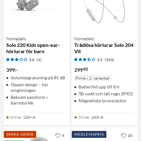
Nomadelic
Nomadelic
Solo 220 Kids open-ear-
Trådlösa hörlurar Solo 204
hörlurar för barn
Vit
3.0
(1)
3.5
(103)
90
399
:
-
299
Volymbegränsning på 85 dB
Finns i 2 varianter
Öppen design – hör
Batteritid upp till 8 h
omgivningen
Tål svett och lätt regn (IPX5)
Bekväm passform i
Magnetiska öronsnäckor
barnstorlek
Online
:
100+ st
Online
:
100+ st
SPARA 200KR
MEDLEMSPRIS
5
20