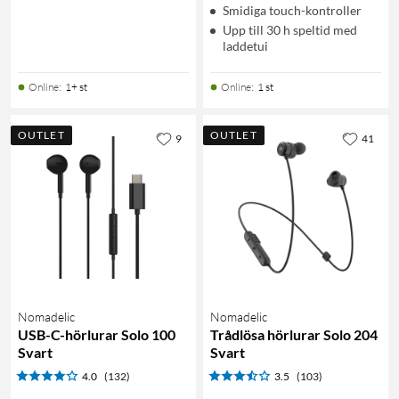
Smidiga touch-kontroller
Upp till 30 h speltid med
laddetui
Online
:
1+ st
Online
:
1 st
OUTLET
OUTLET
9
41
Nomadelic
Nomadelic
USB-C-hörlurar Solo 100
Trådlösa hörlurar Solo 204
Svart
Svart
4.0
(132)
3.5
(103)