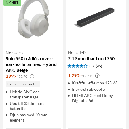
NYHET
Nomadelic
Nomadelic
Solo 550 trådlösa over-
2.1 Soundbar Loud 750
ear-hörlurar med Hybrid
4.0
(45)
ANC Beige
1 290
:
-
299
:
-
1 790:-
499:90
Kraftfull effekt på 125 W
Finns i 2 varianter
Inbyggd subwoofer
Hybrid ANC och
HDMI ARC med Dolby
transparensläge
Digital-stöd
Upp till 33 timmars
batteritid
Djup bas med 40 mm-
element