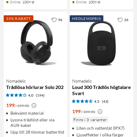
Online
:
100+ st
Online
:
100+ st
33% RABATT
MEDLEMSPRIS
96
26
Nomadelic
Nomadelic
Trådlösa hörlurar Solo 202
Loud 300 Trådlös högtalare
Svart
4.0
(194)
4.5
(43)
199
:
-
299:90
199
:
-
399:90
Bekvämt material
Lyssna trådlöst eller via
Finns i 3 varianter
AUX-kabel
Liten och vattentät (IPX7)
Upp till 28 timmar batteritid
Ljuseffekter i olika färger