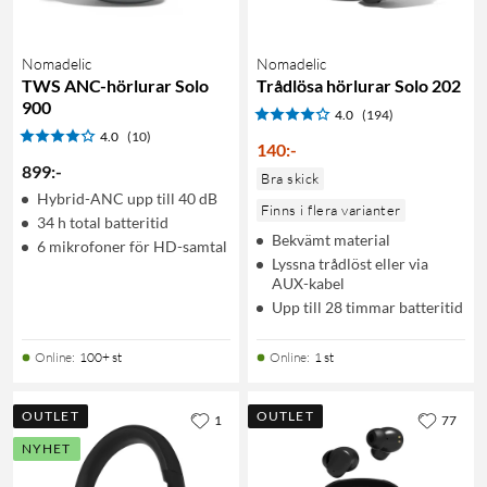
Nomadelic
Nomadelic
TWS ANC-hörlurar Solo
Trådlösa hörlurar Solo 202
900
4.0
(194)
4.0
(10)
140
:
-
899
:
-
Bra skick
Hybrid-ANC upp till 40 dB
Finns i flera varianter
34 h total batteritid
Bekvämt material
6 mikrofoner för HD-samtal
Lyssna trådlöst eller via
AUX-kabel
Upp till 28 timmar batteritid
Online
:
100+ st
Online
:
1 st
OUTLET
OUTLET
1
77
NYHET