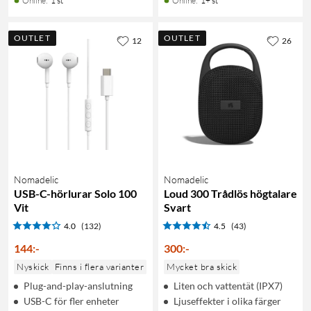
Online
:
1 st
Online
:
1+ st
OUTLET
OUTLET
12
26
Nomadelic
Nomadelic
USB-C-hörlurar Solo 100
Loud 300 Trådlös högtalare
Vit
Svart
4.0
(132)
4.5
(43)
144
:
-
300
:
-
Nyskick
Finns i flera varianter
Mycket bra skick
Plug-and-play-anslutning
Liten och vattentät (IPX7)
USB-C för fler enheter
Ljuseffekter i olika färger