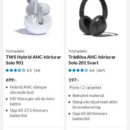
Nomadelic
Nomadelic
TWS Hybrid ANC-hörlurar
Trådlösa ANC-hörlurar
Solo 901
Solo 201 Svart
3.5
(14)
4.0
(367)
699
:
-
197
:
-
Hybrid ANC dämpar
Finns i 2 varianter
störande ljud
Bekvämt material
HD Voice gör att du hörs
Stäng ute oljud med aktiv
bättre
brusreducering
Upp till 27,5 timmars
Upp till 60 timmars
batteritid
batteritid