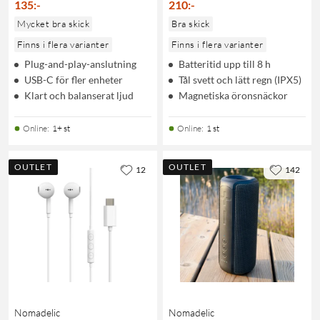
135
:
-
210
:
-
Mycket bra skick
Bra skick
Finns i flera varianter
Finns i flera varianter
Plug-and-play-anslutning
Batteritid upp till 8 h
USB-C för fler enheter
Tål svett och lätt regn (IPX5)
Klart och balanserat ljud
Magnetiska öronsnäckor
Online
:
1+ st
Online
:
1 st
OUTLET
OUTLET
12
142
Nomadelic
Nomadelic