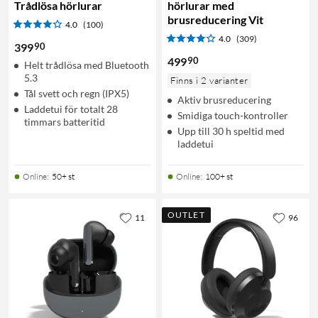
Trådlösa hörlurar
hörlurar med
brusreducering Vit
4.0
(100)
4.0
(309)
90
399
90
499
Helt trådlösa med Bluetooth
5.3
Finns i 2 varianter
Tål svett och regn (IPX5)
Aktiv brusreducering
Laddetui för totalt 28
Smidiga touch-kontroller
timmars batteritid
Upp till 30 h speltid med
laddetui
Online
:
50+ st
Online
:
100+ st
OUTLET
11
96