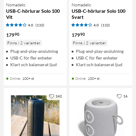
Nomadelic
Nomadelic
USB-C-hörlurar Solo 100
USB-C-hörlurar Solo 100
Vit
Svart
4.0
(132)
4.0
(132)
90
90
179
179
Finns i 2 varianter
Finns i 2 varianter
Plug-and-play-anslutning
Plug-and-play-anslutning
USB-C för fler enheter
USB-C för fler enheter
Klart och balanserat ljud
Klart och balanserat ljud
Online
:
100+ st
Online
:
100+ st
142
16