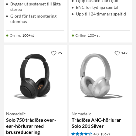
Djup bas och klart ljud
Bygger ut systemet till äkta
ENC för tydliga samtal
stereo
Upp till 24 timmars speltid
Gjord för fast montering
utomhus
Online
:
100+ st
Online
:
100+ st
25
142
Nomadelic
Nomadelic
Solo 750 trådlösa over-
Trådlösa ANC-hörlurar
ear-hörlurar med
Solo 201 Silver
brusreducering
4.0
(367)