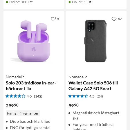
Online
:
100+ st
Online
:
1+ st
5
47
Nomadelic
Nomadelic
Solo 203 trådlösa in-ear-
Wallet Case Solo 506 till
hörlurar Lila
Galaxy A42 5G Svart
4.0
(142)
4.5
(24)
90
90
299
99
Magnetiskt och löstagbart
Finns i 4 varianter
skal
Djup bas och klart ljud
Fungerar med trådlösa
ENC för tydliga samtal
laddare