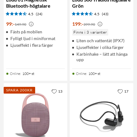
Bluetooth-högtalare
Grön
4.5
(24)
4.5
(43)
99
:
-
199
:
-
149:90
399:90
Fästs på mobilen
Finns i 3 varianter
Fylligt ljud i miniformat
Liten och vattentät (IPX7)
Ljuseffekt i flera färger
Ljuseffekter i olika färger
Karbinhake – lätt att hänga
upp
Online
:
100+ st
Online
:
100+ st
SPARA 200KR
13
17