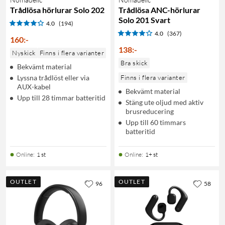
Trådlösa hörlurar Solo 202
Trådlösa ANC-hörlurar
Solo 201 Svart
4.0
(194)
4.0
(367)
160
:
-
138
:
-
Nyskick
Finns i flera varianter
Bra skick
Bekvämt material
Lyssna trådlöst eller via
Finns i flera varianter
AUX-kabel
Bekvämt material
Upp till 28 timmar batteritid
Stäng ute oljud med aktiv
brusreducering
Upp till 60 timmars
batteritid
Online
:
1 st
Online
:
1+ st
OUTLET
OUTLET
96
58