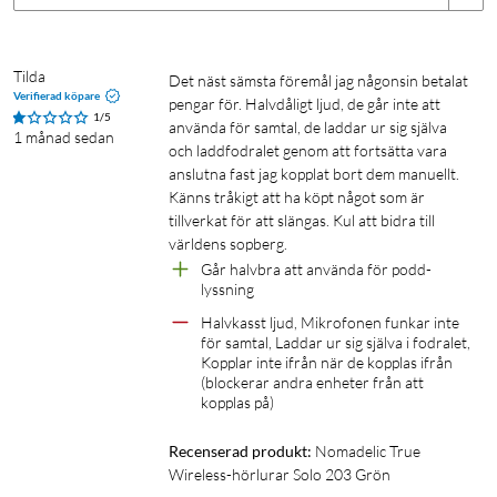
Specifikationer
Design
Tilda
Det näst sämsta föremål jag någonsin betalat 
Verifierad köpare
pengar för. Halvdåligt ljud, de går inte att 
Typ av hörlur: earbud
1/5
använda för samtal, de laddar ur sig själva 
Vikt, öronsnäcka: 3,2 g
1 månad sedan
och laddfodralet genom att fortsätta vara 
Vikt, inklusive laddetui: 35 g
anslutna fast jag kopplat bort dem manuellt. 
Storlek, laddetui: 55x47x25 mm
Känns tråkigt att ha köpt något som är 
IP-klassning: IPX4 (gäller öronsnäckorna som är skyddade
tillverkat för att slängas. Kul att bidra till 
mot lättare regn)
världens sopberg.
Temperatur vid användning: 0–45 °C
Går halvbra att använda för podd-
lyssning
Trådlös anslutning
Halvkasst ljud, Mikrofonen funkar inte 
för samtal, Laddar ur sig själva i fodralet, 
Bluetooth-version: 6.0
Kopplar inte ifrån när de kopplas ifrån 
Trådlös frekvens: 2402–2480 MHz
(blockerar andra enheter från att 
kopplas på)
Sändningseffekt: 20 mW (max)
Räckvidd: upp till 10 m
Recenserad produkt:
Nomadelic True 
Wireless-hörlurar Solo 203 Grön
Ljudegenskaper