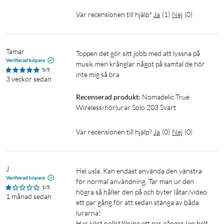
Känslighet: 100 ±3 dB
Var recensionen till hjälp?
Ja
(
1
)
Nej
(
0
)
Impedans: 16 Ω
Frekvensomfång: 20 Hz – 20 kHz
Aktiv brusreducering (ANC): nej
Tamar
Toppen det gör sitt jobb med att lyssna på 
Miljöbrusreducering (ENC): ja, stöd för ENC vid samtal
Verifierad köpare
musik men krånglar något på samtal de hör 
5/5
inte mig så bra 
3 veckor sedan
Laddning
Recenserad produkt:
Nomadelic True 
Batteri, hörlurarna: 30 mAh litium-polymer
Wireless-hörlurar Solo 203 Svart
Batteri, laddetui: 320 mAh litium-polymer
Laddningstid, hörlurarna: upp till 1,5 h
Var recensionen till hjälp?
Ja
(
0
)
Nej
(
0
)
Laddningstid, etui: upp till 2 h
Laddningskontakt: USB-C
Laddning: 5 V DC / 0,5 A (laddas med mobilladdaren, säljs
J
Hel usla. Kan endast använda den vänstra 
separat)
Verifierad köpare
för normal användning. Tar man ur den 
Antal fulla laddningar från etuiet: upp till 3
1/5
högra så håller den på och byter låtar/video 
1 månad sedan
ett par gång för att sedan stänga av båda 
Batteritid
lurarna!

Har kört nollställning ett par gånger (en helt 