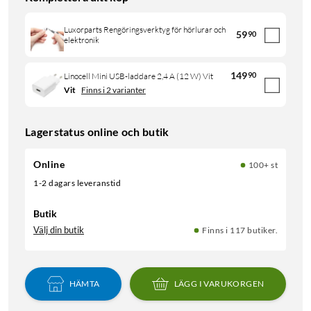
Luxorparts Rengöringsverktyg för hörlurar och
59
90
elektronik
149
90
Linocell Mini USB-laddare 2,4 A (12 W) Vit
Vit
Finns i 2 varianter
Lagerstatus online och butik
Online
100+ st
1-2 dagars leveranstid
Butik
Välj din butik
Finns i 117 butiker.
HÄMTA
LÄGG I VARUKORGEN