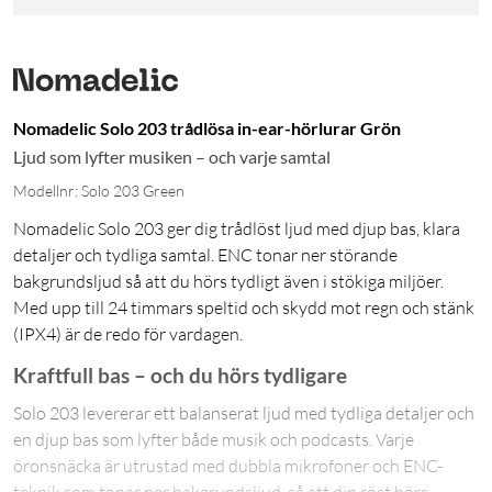
Nomadelic Solo 203 trådlösa in-ear-hörlurar Grön
Ljud som lyfter musiken – och varje samtal
Modellnr: Solo 203 Green
Nomadelic Solo 203 ger dig trådlöst ljud med djup bas, klara
detaljer och tydliga samtal. ENC tonar ner störande
bakgrundsljud så att du hörs tydligt även i stökiga miljöer.
Med upp till 24 timmars speltid och skydd mot regn och stänk
(IPX4) är de redo för vardagen.
Kraftfull bas – och du hörs tydligare
Solo 203 levererar ett balanserat ljud med tydliga detaljer och
en djup bas som lyfter både musik och podcasts. Varje
öronsnäcka är utrustad med dubbla mikrofoner och ENC-