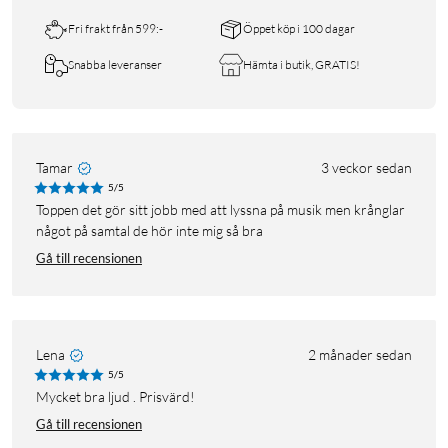
Fri frakt från 599:-
Öppet köp i 100 dagar
Snabba leveranser
Hämta i butik, GRATIS!
Tamar
3 veckor sedan
5/5
Toppen det gör sitt jobb med att lyssna på musik men krånglar
något på samtal de hör inte mig så bra
Gå till recensionen
Lena
2 månader sedan
5/5
Mycket bra ljud . Prisvärd!
Gå till recensionen