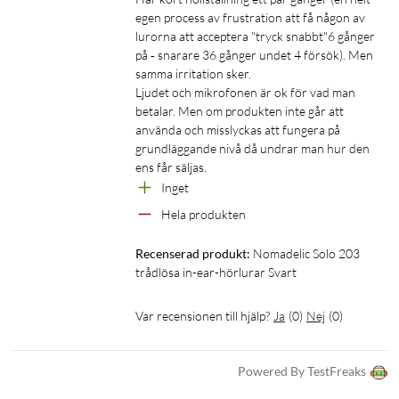
Speltid: upp till 6 h
egen process av frustration att få någon av 
Total batteritid: upp till 24 h (6 h + 18 h med etui)
lurorna att acceptera "tryck snabbt"6 gånger 
Standbytid: upp till 90 dagar
på ‐ snarare 36 gånger undet 4 försök). Men 
samma irritation sker.

I förpackningen
Ljudet och mikrofonen är ok för vad man 
betalar. Men om produkten inte går att 
True Wireless-hörlurar Solo 203
använda och misslyckas att fungera på 
Laddetui
grundläggande nivå då undrar man hur den 
USB-A- till USB-C-laddkabel (30 cm)
ens får säljas.
Snabbguide
Inget
Hela produkten
Recenserad produkt:
Nomadelic Solo 203 
trådlösa in-ear-hörlurar Svart
Var recensionen till hjälp?
Ja
(
0
)
Nej
(
0
)
Powered By TestFreaks