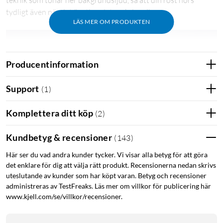
teknik som tonar ner bakgrundsljud, så att din röst hörs
tydligt även när det är stimmigt omkring dig.
LÄS MER OM PRODUKTEN
Producentinformation
Support
(
1
)
Komplettera ditt köp
(
2
)
Kundbetyg & recensioner
(
143
)
Här ser du vad andra kunder tycker. Vi visar alla betyg för att göra
det enklare för dig att välja rätt produkt. Recensionerna nedan skrivs
uteslutande av kunder som har köpt varan. Betyg och recensioner
administreras av TestFreaks. Läs mer om villkor för publicering här
www.kjell.com/se/villkor/recensioner.