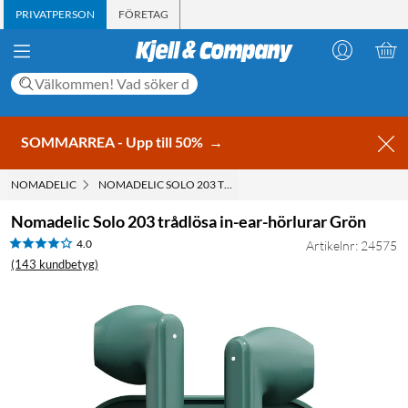
PRIVATPERSON
FÖRETAG
SOMMARREA - Upp till 50%
→
NOMADELIC
NOMADELIC SOLO 203 TRÅDLÖSA IN-EAR-HÖRLURAR GRÖ
Nomadelic Solo 203 trådlösa in-ear-hörlurar Grön
4.0
Artikelnr: 24575
(143 kundbetyg)