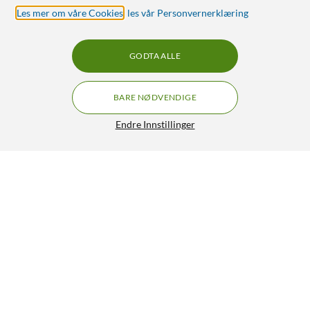
Les mer om våre Cookies
,
les vår Personvernerklæring
GODTA ALLE
BARE NØDVENDIGE
Endre Innstillinger
Nomadelic Solo 203 trådløse in-ear-hodetelefoner Lilla
349,-
4/5
HENT
LEGG I HANDLEKURV