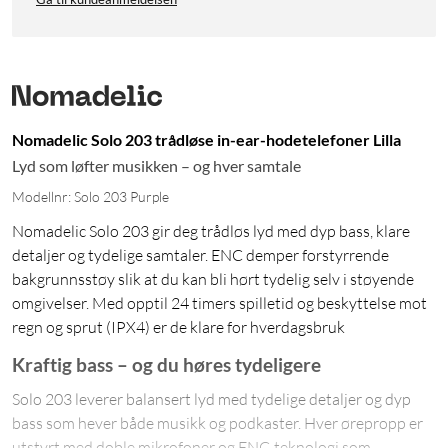
Nomadelic Solo 203 trådløse in-ear-hodetelefoner Lilla
Lyd som løfter musikken – og hver samtale
Modellnr: Solo 203 Purple
Nomadelic Solo 203 gir deg trådløs lyd med dyp bass, klare
detaljer og tydelige samtaler. ENC demper forstyrrende
bakgrunnsstøy slik at du kan bli hørt tydelig selv i støyende
omgivelser. Med opptil 24 timers spilletid og beskyttelse mot
regn og sprut (IPX4) er de klare for hverdagsbruk
Kraftig bass – og du høres tydeligere
Solo 203 leverer balansert lyd med tydelige detaljer og dyp
bass som hever både musikk og podkaster. Hver ørepropp er
utstyrt med doble mikrofoner og ENC-teknologi som