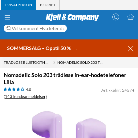
PRIVATPERSON
BEDRIFT
SOMMERSALG – Opptil 50 %
→
TRÅDLØSE BLUETOOTH HODETELEFONER
NOMADELIC SOLO 203 TRÅDLØSE IN-EAR-HODETELEFONER LILLA
Nomadelic Solo 203 trådløse in-ear-hodetelefoner
Lilla
4.0
Artikkelnr: 24574
(143 kundeanmeldelser)