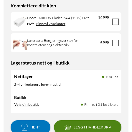
Komplettere ditt kjøp
149
90
Linocell Mini USB-lader 2,4 A (12 W) Hvit
Hvit
Finnes i 2 varianter
Luxorparts Rengjøringsverktøy for
59
90
hodetelefoner og elektronikk
Lagerstatus nett og i butikk
Nettlager
100+ st
2-4 virkedagers leveringstid
Butikk
Velg din butikk
Finnes i 31 butikker.
HENT
LEGG I HANDLEKURV