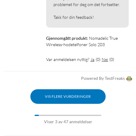
problemet for deg om det fortsetter.

Standbytid: opptil 90 dager
Takk for din feedback!
I pakken
True Wireless-hodetelefoner Solo 203
Ladeetui
Gjennomgått produkt:
Nomadelic True 
Wireless-hodetelfoner Solo 203
USB-A til USB-C kabel (30 cm)
Hurtigguide
Var anmeldelsen nyttig?
Ja
(
0
)
Nei
(
0
)
Powered By TestFreaks
VIS FLERE VURDERINGER
Viser 3 av 47 anmeldelser