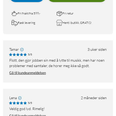
Fri frakt fra 599,-
Fri retur
Rask levering
Hent i butikk, GRATIS!
Tamar
3 uker siden
5/5
Flott, den gjør jobben sin med å lytte til musikk, men har noen
problemer med samtaler, de hører meg ikke så godt.
Gå til kundeanmeldelsen
Lena
2 måneder siden
5/5
Veldig god lyd. Rimelig!
Gå til kundeanmeldelsen