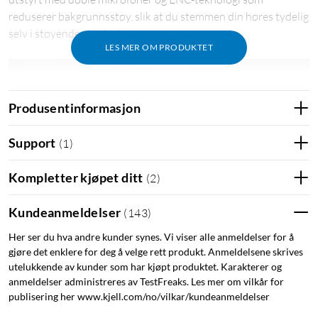
reduserer bakgrunnsstøy, slik at du stemmen din høres tydelig
selv i støyende omgivelser.
LES MER OM PRODUKTET
Produsentinformasjon
Support
(
1
)
Kompletter kjøpet ditt
(
2
)
Kundeanmeldelser
(
143
)
Her ser du hva andre kunder synes. Vi viser alle anmeldelser for å
gjøre det enklere for deg å velge rett produkt. Anmeldelsene skrives
utelukkende av kunder som har kjøpt produktet. Karakterer og
anmeldelser administreres av TestFreaks. Les mer om vilkår for
publisering her www.kjell.com/no/vilkar/kundeanmeldelser