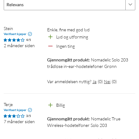
Relevans
Spesifikasjoner
Design
Stein
Type hodetelefoner: earbud
Enkle, fine med god lyd
Verifisert kjøper
Vekt, ørepropp: 3,2 g
Lyd og utforming
4/5
vekt , inklusive ladeetui: 35 g
2 måneder siden
Ingen ting
Størrelse ladeetui: 55x47x25 mm
IP-klassifisering: IPX4 (gjelder øreproppene som er beskyttet
Gjennomgått produkt:
Nomadelic Solo 203 
mot lettere regn)
trådløse in-ear-hodetelefoner Grønn
Temperatur under bruk: 0–45 °C
Var anmeldelsen nyttig?
Ja
(
0
)
Nei
(
0
)
Trådløs tilkobling
Bluetooth versjon 6.0
Terje
Billig
Trådløs frekvens: 2402–2480 MHz
Verifisert kjøper
Sendeeffekt: 20 mW (maks)
3/5
Gjennomgått produkt:
Nomadelic True 
Rekkevidde: opptil 10 m
7 måneder siden
Wireless-hodetelfoner Solo 203
Lydegenskaper