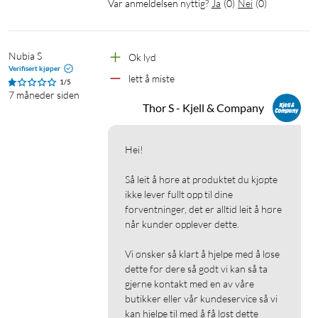
Var anmeldelsen nyttig?
Ja
(
0
)
Nei
(
0
)
Følsomhet: 100 ±3 dB
Impedanse: 16 Ω
Frekvensområde: 20 Hz – 20 kHz
Nubia S
Ok lyd 
Aktiv støydemping (ANC): nei
Verifisert kjøper
lett å miste
Miljø støydemping (ENC): ja, støtte for ENC under samtaler
1/5
7 måneder siden
Thor S - Kjell & Company
Lading
Batteri, hodetelefoner: 30 mAh lithium-polymer
Hei!

Batteri, ladeetui: 320 mAh lithium-polymer
Ladetid, hodetelefoner: opptil 1,5 timer
Så leit å høre at produktet du kjøpte 
Ladetid, etui: opptil 2 timer
ikke lever fullt opp til dine 
Ladekontakt: USB-C
forventninger, det er alltid leit å høre 
når kunder opplever dette.

Lading: 5V DC / 0,5 A (lades med mobillader, selges separat)
Antall fulle ladinger fra etuiet: opptil 3
Vi ønsker så klart å hjelpe med å løse 
dette for dere så godt vi kan så ta 
Batteritid
gjerne kontakt med en av våre 
butikker eller vår kundeservice så vi 
Spilletid: opptil 6 timer
kan hjelpe til med å få løst dette 
Total batteritid: opptil 24 timer (6 t + 18 t med etui)