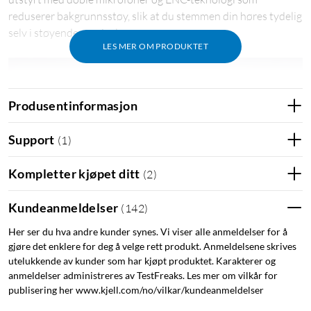
reduserer bakgrunnsstøy, slik at du stemmen din høres tydelig
selv i støyende omgivelser.
LES MER OM PRODUKTET
Produsentinformasjon
Support
(
1
)
Kompletter kjøpet ditt
(
2
)
Kundeanmeldelser
(
142
)
Her ser du hva andre kunder synes. Vi viser alle anmeldelser for å
gjøre det enklere for deg å velge rett produkt. Anmeldelsene skrives
utelukkende av kunder som har kjøpt produktet. Karakterer og
anmeldelser administreres av TestFreaks. Les mer om vilkår for
publisering her www.kjell.com/no/vilkar/kundeanmeldelser