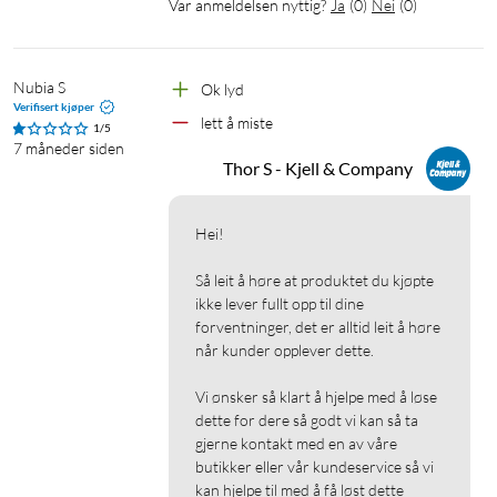
Var anmeldelsen nyttig?
Ja
(
0
)
Nei
(
0
)
Følsomhet: 100 ±3 dB
Impedanse: 16 Ω
Frekvensområde: 20 Hz – 20 kHz
Nubia S
Ok lyd 
Aktiv støydemping (ANC): nei
Verifisert kjøper
lett å miste
Miljø støydemping (ENC): ja, støtte for ENC under samtaler
1/5
7 måneder siden
Thor S - Kjell & Company
Lading
Batteri, hodetelefoner: 30 mAh lithium-polymer
Hei!

Batteri, ladeetui: 320 mAh lithium-polymer
Ladetid, hodetelefoner: opptil 1,5 timer
Så leit å høre at produktet du kjøpte 
Ladetid, etui: opptil 2 timer
ikke lever fullt opp til dine 
Ladekontakt: USB-C
forventninger, det er alltid leit å høre 
når kunder opplever dette.

Lading: 5V DC / 0,5 A (lades med mobillader, selges separat)
Antall fulle ladinger fra etuiet: opptil 3
Vi ønsker så klart å hjelpe med å løse 
dette for dere så godt vi kan så ta 
Batteritid
gjerne kontakt med en av våre 
butikker eller vår kundeservice så vi 
Spilletid: opptil 6 timer
kan hjelpe til med å få løst dette 
Total batteritid: opptil 24 timer (6 t + 18 t med etui)