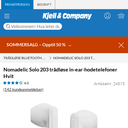
PRIVATPERSON
BEDRIFT
SOMMERSALG – Opptil 50 %
→
TRÅDLØSE BLUETOOTH HODETELEFONER
NOMADELIC SOLO 203 TRÅDLØSE IN-EAR-HODETELEFONER HVIT
Nomadelic Solo 203 trådløse in-ear-hodetelefoner
Hvit
4.0
Artikkelnr: 24573
(142 kundeanmeldelser)