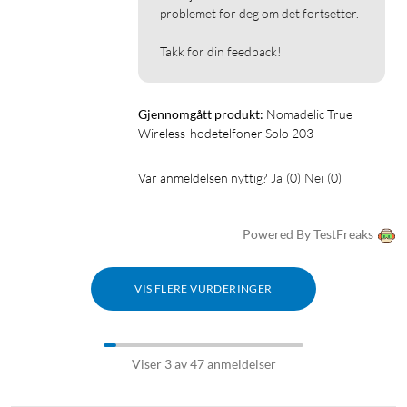
problemet for deg om det fortsetter.

Standbytid: opptil 90 dager
Takk for din feedback!
I pakken
True Wireless-hodetelefoner Solo 203
Ladeetui
Gjennomgått produkt:
Nomadelic True 
Wireless-hodetelfoner Solo 203
USB-A til USB-C kabel (30 cm)
Hurtigguide
Var anmeldelsen nyttig?
Ja
(
0
)
Nei
(
0
)
Powered By TestFreaks
VIS FLERE VURDERINGER
Viser 3 av 47 anmeldelser