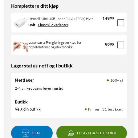
Komplettere ditt kjøp
149
90
Linocell Mini USB-lader 2,4 A (12 W) Hvit
Hvit
Finnes i 2 varianter
Luxorparts Rengjøringsverktøy for
59
90
hodetelefoner og elektronikk
Lagerstatus nett og i butikk
Nettlager
100+ st
2-4 virkedagers leveringstid
Butikk
Velg din butikk
Finnes i 31 butikker.
HENT
LEGG I HANDLEKURV