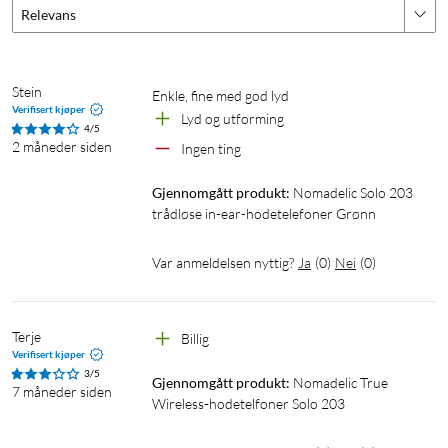
Relevans
Spesifikasjoner
Design
Stein
Type hodetelefoner: earbud
Enkle, fine med god lyd
Verifisert kjøper
Vekt, ørepropp: 3,2 g
Lyd og utforming
4/5
vekt , inklusive ladeetui: 35 g
2 måneder siden
Ingen ting
Størrelse ladeetui: 55x47x25 mm
IP-klassifisering: IPX4 (gjelder øreproppene som er beskyttet
Gjennomgått produkt:
Nomadelic Solo 203 
mot lettere regn)
trådløse in-ear-hodetelefoner Grønn
Temperatur under bruk: 0–45 °C
Var anmeldelsen nyttig?
Ja
(
0
)
Nei
(
0
)
Trådløs tilkobling
Bluetooth versjon 6.0
Terje
Billig
Trådløs frekvens: 2402–2480 MHz
Verifisert kjøper
Sendeeffekt: 20 mW (maks)
3/5
Gjennomgått produkt:
Nomadelic True 
Rekkevidde: opptil 10 m
7 måneder siden
Wireless-hodetelfoner Solo 203
Lydegenskaper