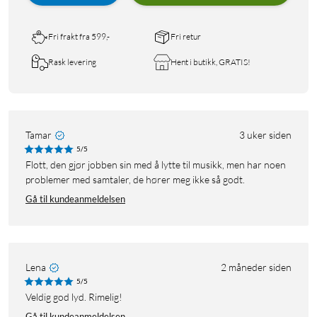
Fri frakt fra 599,-
Fri retur
Rask levering
Hent i butikk, GRATIS!
Tamar
3 uker siden
5/5
Flott, den gjør jobben sin med å lytte til musikk, men har noen
problemer med samtaler, de hører meg ikke så godt.
Gå til kundeanmeldelsen
Lena
2 måneder siden
5/5
Veldig god lyd. Rimelig!
Gå til kundeanmeldelsen