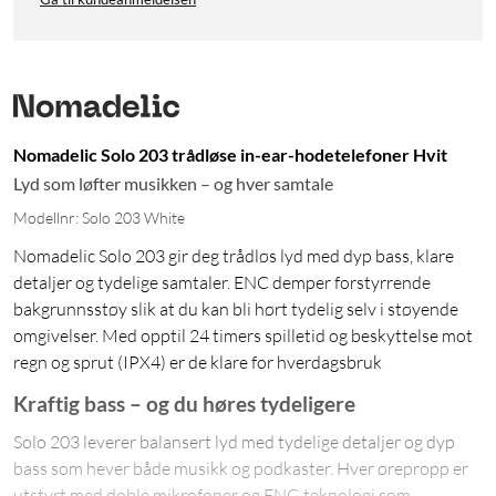
Nomadelic Solo 203 trådløse in-ear-hodetelefoner Hvit
Lyd som løfter musikken – og hver samtale
Modellnr: Solo 203 White
Nomadelic Solo 203 gir deg trådløs lyd med dyp bass, klare
detaljer og tydelige samtaler. ENC demper forstyrrende
bakgrunnsstøy slik at du kan bli hørt tydelig selv i støyende
omgivelser. Med opptil 24 timers spilletid og beskyttelse mot
regn og sprut (IPX4) er de klare for hverdagsbruk
Kraftig bass – og du høres tydeligere
Solo 203 leverer balansert lyd med tydelige detaljer og dyp
bass som hever både musikk og podkaster. Hver ørepropp er
utstyrt med doble mikrofoner og ENC-teknologi som