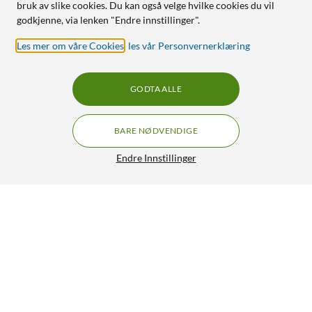
bruk av slike cookies. Du kan også velge hvilke cookies du vil
godkjenne, via lenken "Endre innstillinger".
Les mer om våre Cookies
,
les vår Personvernerklæring
GODTA ALLE
BARE NØDVENDIGE
Endre Innstillinger
Nomadelic Solo 203 trådløse in-ear-hodetelefoner Hvit
349,-
4/5
HENT
LEGG I HANDLEKURV