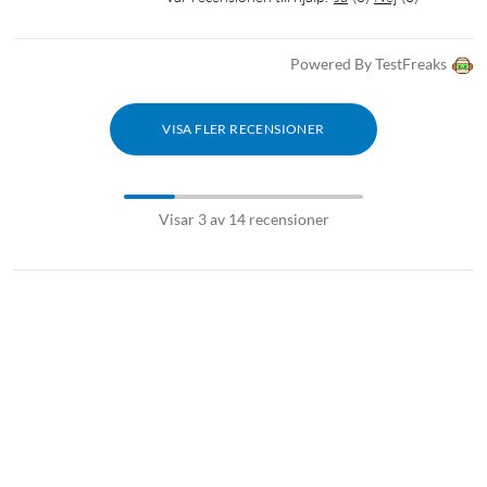
nedsänkning i vatten)
Powered By TestFreaks
Storlek
Mått: 85x45x134 mm
Vikt: 184 g
VISA FLER RECENSIONER
I förpackningen
Högtalare med karbinhake
Visar 3 av 14 recensioner
USB-A- till USB-C-kabel (50 cm)
Bruksanvisning
Vädertålig högtalare
Utomhushögtalare