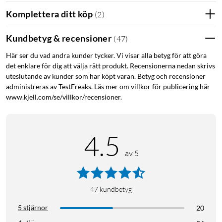
karbinhaken kan du haka fast den på väskan, cykeln eller
Komplettera ditt köp
(
2
)
tältlinan – och dela din musik med alla som vill lyssna, vart
vägen än bär.
Kundbetyg & recensioner
(
47
)
Här ser du vad andra kunder tycker. Vi visar alla betyg för att göra
Kraftfullt ljud i kompakt format
det enklare för dig att välja rätt produkt. Recensionerna nedan skrivs
Trots sitt lilla format levererar Loud 300 ett klart och
uteslutande av kunder som har köpt varan. Betyg och recensioner
administreras av TestFreaks. Läs mer om villkor för publicering här
balanserat ljud som fyller omgivningen med musik. Och när du
www.kjell.com/se/villkor/recensioner.
vill ta festen ett steg längre kan du koppla ihop två TWS-
högtalare för ett större, bredare ljud som fyller hela platsen –
oavsett om det är i parken, på altanen eller hemma i
4.5
vardagsrummet.
av 5
Flexibel uppspelning och enkel laddning
Loud 300 stöder trådlös uppspelning via Bluetooth 6.0 eller
direkt från ett microSD-kort (säljs separat) – perfekt när du vill
47
kundbetyg
spela musik utan att använda mobilen. Den laddas enkelt via
5 stjärnor
20
USB-C, och det medföljande laddningskabeln gör att du