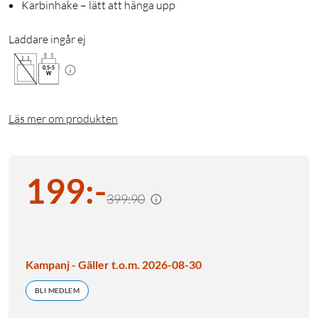
Karbinhake – lätt att hänga upp
Laddare ingår ej
0.5
-
5
W
Läs mer om produkten
199
:
-
399:90
Kampanj - Gäller t.o.m. 2026-08-30
BLI MEDLEM