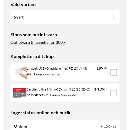
Vald variant
Svart
Finns som outlet-vara
Outletvara tillgänglig för
300:-
Komplettera ditt köp
199
90
Linocell USB-C-laddare med PD 20 W Vit
Vit
Finns i 2 varianter
1 199
:
-
Sandisk Ultra Micro-SD-kort 512 GB SDXC
512 GB SDXC
Finns i 6 varianter
Lagerstatus online och butik
Online
100+ st