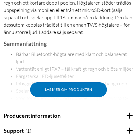
regn och ett kortare dopp i poolen. Högtalaren stöder trådlös
uppspelning via mobilen eller från ett microSD-kort (säljs
separat) och spelar upp till 16 timmar på en laddning. Den kan
dessutom kopplas trådlöst till en annan TWS-högtalare – för
ännu större ljud. Laddare säljs separat.
Sammanfattning
Bärbar Bluetooth-högtalare med klart och balanserat
ljud
Vattentät enligt IPX7 – tål kraftigt regn och blöta miljöer
Färgstarka LED-ljuseffekter
Inbyggd karbinhake – enkel att ta med och hänga upp
LÄS MER OM PRODUKTEN
Spelar upp till 16 timmar på en laddning
Stöd för Bluetooth 6.0 och uppspelning från microSD-
kort
Producentinformation
Gjord för att följa med
Loud 300 är skapad för ett liv i rörelse. Den är lätt, kompakt
Support
(
1
)
och tålig nog att följa med vart du än går. Tack vare