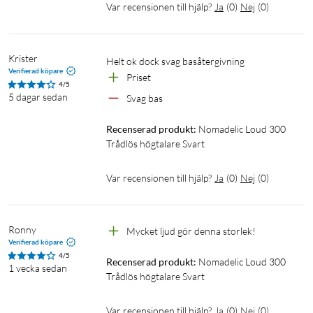
Uteffekt: 3,2 W RMS
Var recensionen till hjälp?
Ja
(
0
)
Nej
(
0
)
Frekvensomfång: 178 Hz – 20 kHz
Impedans: 4 Ω
Krister
Helt ok dock svag basåtergivning
Batteri och laddning
Verifierad köpare
Priset
4/5
Batterikapacitet: 1200 mAh (3,7 V litiumjon)
5 dagar sedan
Svag bas
Uppspelningstid: Upp till 16 timmar (vid 50 % volym)
Laddningstid: Cirka 3 timmar
Recenserad produkt:
Nomadelic Loud 300 
Laddningskontakt: USB-C (5 V DC, 1 A)
Trådlös högtalare Svart
Laddningskabel: USB-A till USB-C (0,5 m, medföljer)
Laddare: Säljs separat
Var recensionen till hjälp?
Ja
(
0
)
Nej
(
0
)
Ljuseffekter
Ronny
Mycket ljud gör denna storlek!
LED-belysning: Flerfärgad (4 lägen)
Verifierad köpare
Ljusavstängning: Ja
4/5
Recenserad produkt:
Nomadelic Loud 300 
1 vecka sedan
Trådlös högtalare Svart
Vattentålighet
Skyddsklass: IPX7 (vattentät, klarar regn och tillfällig
Var recensionen till hjälp?
Ja
(
0
)
Nej
(
0
)