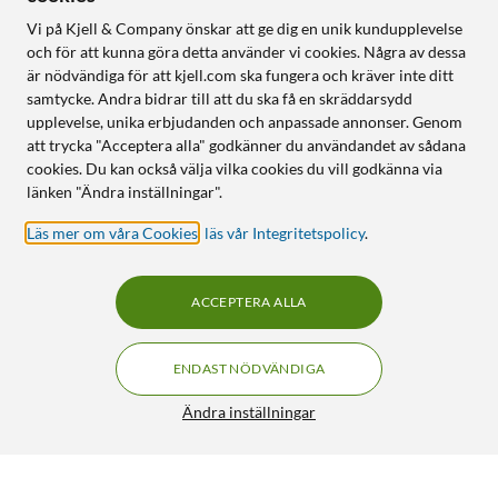
Vi på Kjell & Company önskar att ge dig en unik kundupplevelse
och för att kunna göra detta använder vi cookies. Några av dessa
är nödvändiga för att kjell.com ska fungera och kräver inte ditt
samtycke. Andra bidrar till att du ska få en skräddarsydd
upplevelse, unika erbjudanden och anpassade annonser. Genom
att trycka "Acceptera alla" godkänner du användandet av sådana
cookies. Du kan också välja vilka cookies du vill godkänna via
länken "Ändra inställningar".
Läs mer om våra Cookies
,
läs vår Integritetspolicy
.
ACCEPTERA ALLA
ENDAST NÖDVÄNDIGA
Ändra inställningar
Nomadelic Loud 300 Trådlös högtalare Svart
199:-
399:90
4.5/5