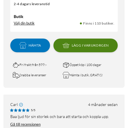
2-4 dagars leveranstid
Butik
Välj din butik
Finns i 110 butiker.
HÄMTA
LÄGG I VARUKORGEN
Fri frakt från 599:-
Öppet köp i 100 dagar
Snabba leveranser
Hämta i butik, GRATIS!
Carl
4 månader sedan
5/5
Baa ljud för sin storlek och bara att starta och koppla upp.
Gå till recensionen