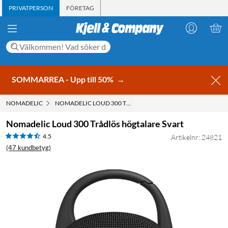
PRIVATPERSON
FÖRETAG
SOMMARREA - Upp till 50%
→
NOMADELIC
NOMADELIC LOUD 300 TRÅDLÖS HÖGTALARE SVART
Nomadelic Loud 300 Trådlös högtalare Svart
4.5
Artikelnr: 24821
(47 kundbetyg)