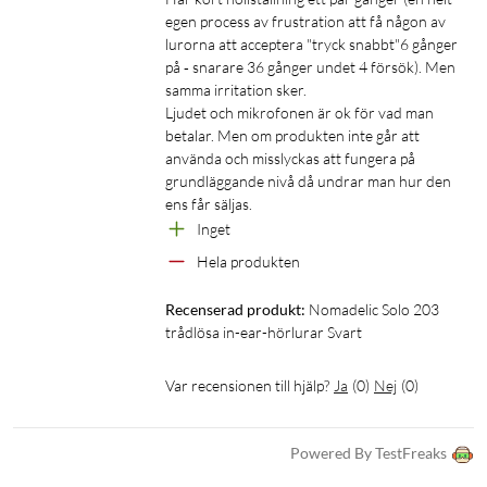
Speltid: upp till 6 h
egen process av frustration att få någon av 
Total batteritid: upp till 24 h (6 h + 18 h med etui)
lurorna att acceptera "tryck snabbt"6 gånger 
Standbytid: upp till 90 dagar
på ‐ snarare 36 gånger undet 4 försök). Men 
samma irritation sker.

I förpackningen
Ljudet och mikrofonen är ok för vad man 
betalar. Men om produkten inte går att 
True Wireless-hörlurar Solo 203
använda och misslyckas att fungera på 
Laddetui
grundläggande nivå då undrar man hur den 
USB-A- till USB-C-laddkabel (30 cm)
ens får säljas.
Snabbguide
Inget
Hela produkten
Recenserad produkt:
Nomadelic Solo 203 
trådlösa in-ear-hörlurar Svart
Var recensionen till hjälp?
Ja
(
0
)
Nej
(
0
)
Powered By TestFreaks