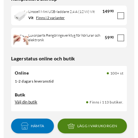
149
90
Linocell Mini USB-laddare 2,4 A (12 W) Vit
Vit
Finns i 2 varianter
Luxorparts Rengöringsverktyg för hörlurar och
59
90
elektronik
Lagerstatus online och butik
Online
100+ st
1-2 dagars leveranstid
Butik
Välj din butik
Finns i 113 butiker.
HÄMTA
LÄGG I VARUKORGEN