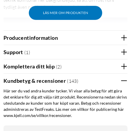
teknik som tonar ner bakgrundsljud, så att din röst hörs
tydligt även när det är stimmigt omkring dig.
LÄS MER OM PRODUKTEN
Producentinformation
Support
(
1
)
Komplettera ditt köp
(
2
)
Kundbetyg & recensioner
(
143
)
Här ser du vad andra kunder tycker. Vi visar alla betyg för att göra
det enklare för dig att välja rätt produkt. Recensionerna nedan skrivs
uteslutande av kunder som har köpt varan. Betyg och recensioner
administreras av TestFreaks. Läs mer om villkor för publicering här
www.kjell.com/se/villkor/recensioner.