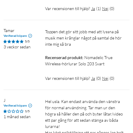
Känslighet: 100 ±3 dB
Var recensionen till hjälp?
Ja
(
1
)
Nej
(
0
)
Impedans: 16 Ω
Frekvensomfång: 20 Hz – 20 kHz
Aktiv brusreducering (ANC): nej
Tamar
Toppen det gör sitt jobb med att lyssna på 
Miljöbrusreducering (ENC): ja, stöd för ENC vid samtal
Verifierad köpare
musik men krånglar något på samtal de hör 
5/5
inte mig så bra 
3 veckor sedan
Laddning
Recenserad produkt:
Nomadelic True 
Batteri, hörlurarna: 30 mAh litium-polymer
Wireless-hörlurar Solo 203 Svart
Batteri, laddetui: 320 mAh litium-polymer
Laddningstid, hörlurarna: upp till 1,5 h
Var recensionen till hjälp?
Ja
(
0
)
Nej
(
0
)
Laddningstid, etui: upp till 2 h
Laddningskontakt: USB-C
Laddning: 5 V DC / 0,5 A (laddas med mobilladdaren, säljs
J
Hel usla. Kan endast använda den vänstra 
separat)
Verifierad köpare
för normal användning. Tar man ur den 
Antal fulla laddningar från etuiet: upp till 3
1/5
högra så håller den på och byter låtar/video 
1 månad sedan
ett par gång för att sedan stänga av båda 
Batteritid
lurarna!

Har kört nollställning ett par gånger (en helt 