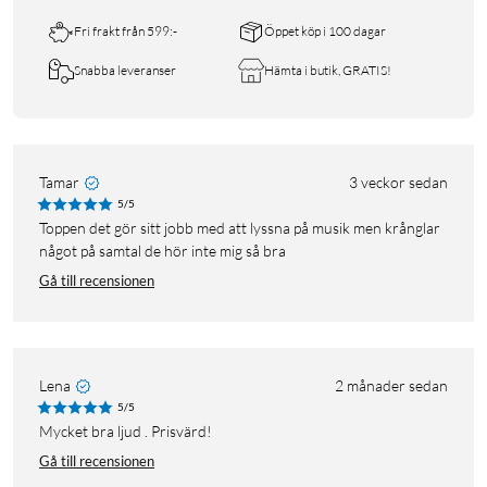
Fri frakt från 599:-
Öppet köp i 100 dagar
Snabba leveranser
Hämta i butik, GRATIS!
Tamar
3 veckor sedan
5/5
Toppen det gör sitt jobb med att lyssna på musik men krånglar
något på samtal de hör inte mig så bra
Gå till recensionen
Lena
2 månader sedan
5/5
Mycket bra ljud . Prisvärd!
Gå till recensionen