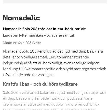
Nomadelic Solo 203 trådlösa in-ear-hörlurar Vit
Ljud som lyfter musiken – och varje samtal
Modellnr: Solo 203 White
Nomadelic Solo 203 ger dig trådlöst ljud med djup bas, klara
detaljer och tydliga samtal. ENC tonar ner störande
bakgrundsljud så att du hörs tydligt även i stökiga miljöer.
Med upp till 24 timmars speltid och skydd mot regn och stänk
(IPX4) är de redo för vardagen.
Kraftfull bas – och du hörs tydligare
Solo 203 levererar ett balanserat ljud med tydliga detaljer och
en djup bas som lyfter både musik och podcasts. Varje
öronsnäcka är utrustad med dubbla mikrofoner och ENC-