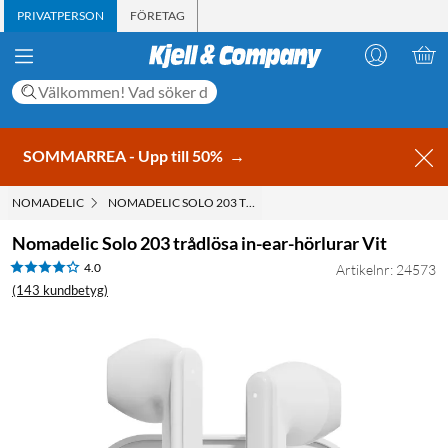
PRIVATPERSON
FÖRETAG
SOMMARREA - Upp till 50%
→
NOMADELIC
NOMADELIC SOLO 203 TRÅDLÖSA IN-EAR-HÖRLURAR VIT
Nomadelic Solo 203 trådlösa in-ear-hörlurar Vit
4.0
Artikelnr: 24573
(143 kundbetyg)