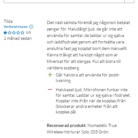
Specifikationer
Design
Tilda
Det näst sämsta föremål jag någonsin betalat 
Verifierad köpare
pengar för. Halvdåligt ljud, de går inte att 
Typ av hörlur: earbud
1/5
använda för samtal, de laddar ur sig själva 
Vikt, öronsnäcka: 3,2 g
1 månad sedan
och laddfodralet genom att fortsätta vara 
Vikt, inklusive laddetui: 35 g
anslutna fast jag kopplat bort dem manuellt. 
Storlek, laddetui: 55x47x25 mm
Känns tråkigt att ha köpt något som är 
IP-klassning: IPX4 (gäller öronsnäckorna som är skyddade
tillverkat för att slängas. Kul att bidra till 
mot lättare regn)
världens sopberg.
Temperatur vid användning: 0–45 °C
Går halvbra att använda för podd-
lyssning
Trådlös anslutning
Halvkasst ljud, Mikrofonen funkar inte 
för samtal, Laddar ur sig själva i fodralet, 
Bluetooth-version: 6.0
Kopplar inte ifrån när de kopplas ifrån 
Trådlös frekvens: 2402–2480 MHz
(blockerar andra enheter från att 
kopplas på)
Sändningseffekt: 20 mW (max)
Räckvidd: upp till 10 m
Recenserad produkt:
Nomadelic True 
Wireless-hörlurar Solo 203 Grön
Ljudegenskaper