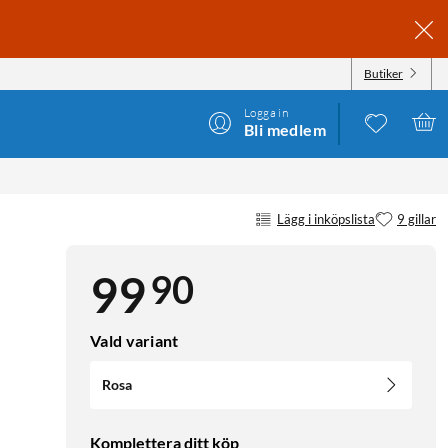
Butiker
Logga in
Bli medlem
Lägg i inköpslista
9 gillar
90
99
Vald variant
Rosa
Komplettera ditt köp