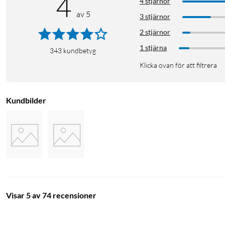
4
4 stjärnor
av 5
3 stjärnor
2 stjärnor
1 stjärna
343
kundbetyg
Klicka ovan för att filtrera
Kundbilder
Visar 5 av 74 recensioner