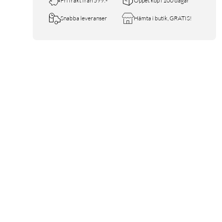
Fri frakt från 599:-
Öppet köp i 100 dagar
Snabba leveranser
Hämta i butik, GRATIS!