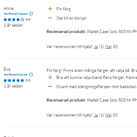
Anna
Fin färg 
Verifierad köpare
Stel till en början 
4/5
1 år sedan
Recenserad produkt:
Wallet Case Solo 503 till 
Var recensionen till hjälp?
Ja
(
1
)
Nej
(
0
)
Eva
Fin färg! Finns även många färger att välja på. Br
Verifierad köpare
Bra att kunna välja bland flera färger. Känns 
5/5
1 år sedan
Ovant med stängningsflärpen mot baksidan
Recenserad produkt:
Wallet Case Solo 503 till 
Var recensionen till hjälp?
Ja
(
1
)
Nej
(
0
)