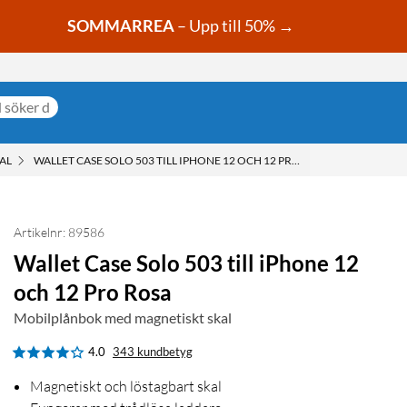
SOMMARREA
– Upp till 50% →
AL
WALLET CASE SOLO 503 TILL IPHONE 12 OCH 12 PRO ROSA
Artikelnr: 89586
Wallet Case Solo 503 till iPhone 12
och 12 Pro Rosa
Mobilplånbok med magnetiskt skal
4.0
343 kundbetyg
Magnetiskt och löstagbart skal