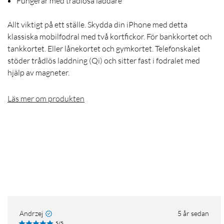
Fungerar med trådlösa laddare
Allt viktigt på ett ställe. Skydda din iPhone med detta
klassiska mobilfodral med två kortfickor. För bankkortet och
tankkortet. Eller lånekortet och gymkortet. Telefonskalet
stöder trådlös laddning (Qi) och sitter fast i fodralet med
hjälp av magneter.
Läs mer om produkten
Andrzej
5 år sedan
5/5