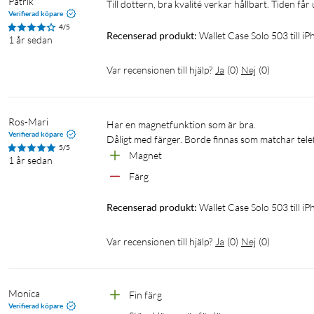
Patrik
Till dottern, bra kvalité verkar hållbart. Tiden får 
Verifierad köpare
4/5
Recenserad produkt:
Wallet Case Solo 503 till 
1 år sedan
Var recensionen till hjälp?
Ja
(
0
)
Nej
(
0
)
Ros-Mari
Har en magnetfunktion som är bra. 

Verifierad köpare
Dåligt med färger. Borde finnas som matchar tele
5/5
Magnet
1 år sedan
Färg
Recenserad produkt:
Wallet Case Solo 503 till i
Var recensionen till hjälp?
Ja
(
0
)
Nej
(
0
)
Monica
Fin färg
Verifierad köpare