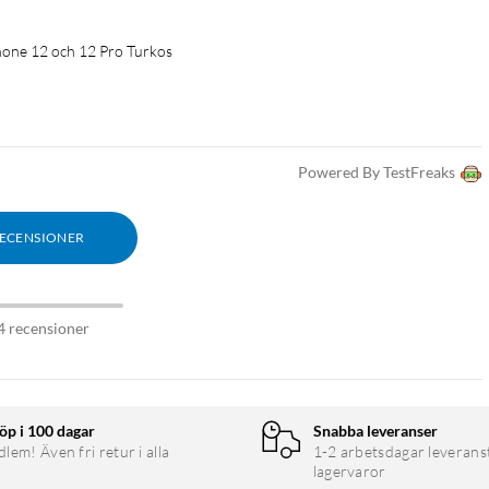
iPhone 12 och 12 Pro Turkos
Powered By TestFreaks
RECENSIONER
4 recensioner
öp i 100 dagar
Snabba leveranser
em! Även fri retur i alla
1-2 arbetsdagar leverans
lagervaror