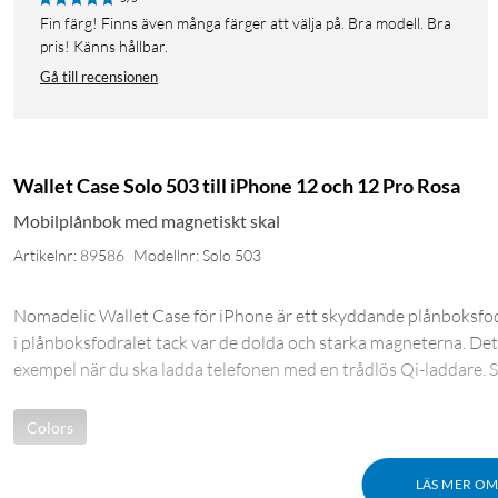
Fin färg! Finns även många färger att välja på. Bra modell. Bra
pris! Känns hållbar.
Gå till recensionen
Wallet Case Solo 503 till iPhone 12 och 12 Pro Rosa
Mobilplånbok med magnetiskt skal
Artikelnr: 89586
Modellnr: Solo 503
Nomadelic Wallet Case för iPhone är ett skyddande plånboksfodral
i plånboksfodralet tack var de dolda och starka magneterna. Det är
exempel när du ska ladda telefonen med en trådlös Qi-laddare. S
Colors
LÄS MER O