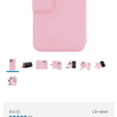
Eva
1 år sedan
5/5