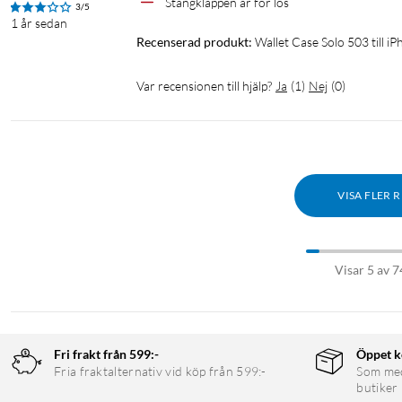
Stängkläppen är för lös
3/5
1 år sedan
Recenserad produkt:
Wallet Case Solo 503 till 
Var recensionen till hjälp?
Ja
(
1
)
Nej
(
0
)
VISA FLER 
Visar 5 av 7
Fri frakt från 599:-
Öppet k
Fria fraktalternativ vid köp från 599:-
Som medl
butiker