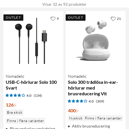
Visar 32 av 92 produkter
OUTLET
OUTLET
9
21
Nomadelic
Nomadelic
USB-C-hörlurar Solo 100
Solo 300 trådlösa in-ear-
Svart
hörlurar med
brusreducering Vit
4.0
(134)
4.0
(309)
126
:
-
400
:
-
Bra skick
Nyskick
Finns i flera varianter
Finns i flera varianter
Aktiv brusreducering
Plug-and-play-anslutning