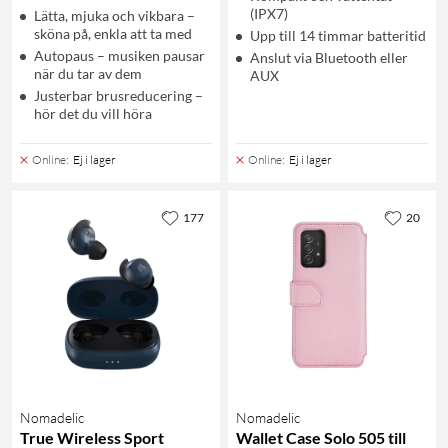
(IPX7)
Lätta, mjuka och vikbara –
sköna på, enkla att ta med
Upp till 14 timmar batteritid
Autopaus – musiken pausar
Anslut via Bluetooth eller
när du tar av dem
AUX
Justerbar brusreducering –
hör det du vill höra
Online
:
Ej i lager
Online
:
Ej i lager
177
20
Nomadelic
Nomadelic
True Wireless Sport
Wallet Case Solo 505 till