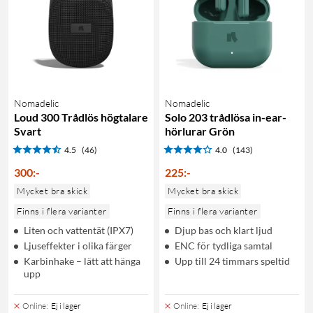
Nomadelic
Nomadelic
Loud 300 Trådlös högtalare
Solo 203 trådlösa in-ear-
Svart
hörlurar Grön
4.5
(46)
4.0
(143)
300
:
-
225
:
-
Mycket bra skick
Mycket bra skick
Finns i flera varianter
Finns i flera varianter
Liten och vattentät (IPX7)
Djup bas och klart ljud
Ljuseffekter i olika färger
ENC för tydliga samtal
Karbinhake – lätt att hänga
Upp till 24 timmars speltid
upp
Online
:
Ej i lager
Online
:
Ej i lager