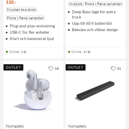
135
:
-
Nyskick
Finns i flera varianter
Mycket bra skick
Deep Bass-läge för extra
tryck
Finns i flera varianter
Upp till 60 h batteritid
Plug-and-play-anslutning
Bekväm och vikbar design
USB-C för fler enheter
Klart och balanserat ljud
Online
:
1 st
Online
:
1+ st
OUTLET
OUTLET
14
21
Nomadelic
Nomadelic