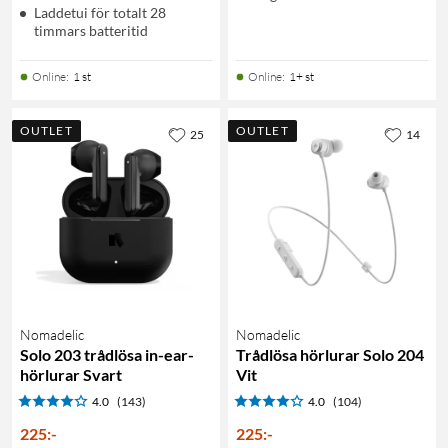
Laddetui för totalt 28
timmars batteritid
Online
:
1 st
Online
:
1+ st
OUTLET
OUTLET
25
14
Nomadelic
Nomadelic
Solo 203 trådlösa in-ear-
Trådlösa hörlurar Solo 204
hörlurar Svart
Vit
4.0
(143)
4.0
(104)
225
:
-
225
:
-