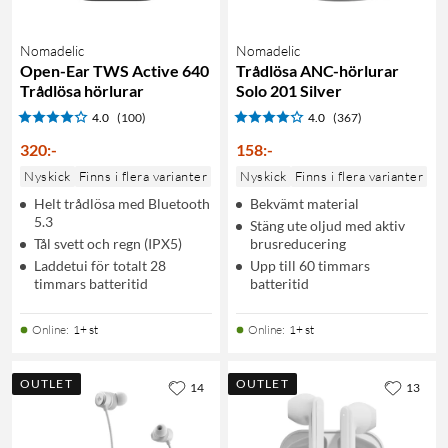
Nomadelic
Nomadelic
Open-Ear TWS Active 640
Trådlösa ANC-hörlurar
Trådlösa hörlurar
Solo 201 Silver
4.0
(100)
4.0
(367)
320
:
-
158
:
-
Nyskick
Finns i flera varianter
Nyskick
Finns i flera varianter
Helt trådlösa med Bluetooth
Bekvämt material
5.3
Stäng ute oljud med aktiv
Tål svett och regn (IPX5)
brusreducering
Laddetui för totalt 28
Upp till 60 timmars
timmars batteritid
batteritid
Online
:
1+ st
Online
:
1+ st
OUTLET
OUTLET
14
13