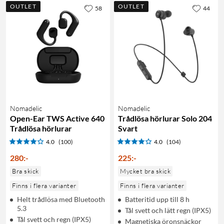
OUTLET
OUTLET
58
44
Nomadelic
Nomadelic
Open-Ear TWS Active 640
Trådlösa hörlurar Solo 204
Trådlösa hörlurar
Svart
4.0
(100)
4.0
(104)
280
:
-
225
:
-
Bra skick
Mycket bra skick
Finns i flera varianter
Finns i flera varianter
Helt trådlösa med Bluetooth
Batteritid upp till 8 h
5.3
Tål svett och lätt regn (IPX5)
Tål svett och regn (IPX5)
Magnetiska öronsnäckor