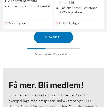
34 h total batteritid
batteritid
6 mikrofoner för HD-samtal
Kan anslutas till en annan
TWS-högtalare
Online
:
Ej i lager
Online
:
Ej i lager
VISA SIDA 1
Visar 32 av 92 produkter
Få mer. Bli medlem!
Som medlem hos oss får du alltid lite mer. Som till
exempel låga medlemspriser, unika kampanjer, 100
dagars öppet köp och bonuscheckar. Dessutom sparas