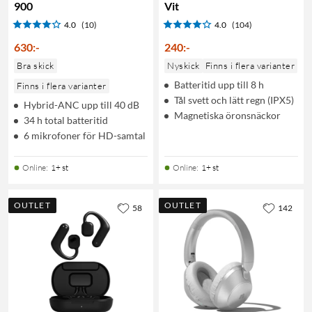
900
Vit
4.0
(10)
4.0
(104)
630
:
-
240
:
-
Bra skick
Nyskick
Finns i flera varianter
Batteritid upp till 8 h
Finns i flera varianter
Tål svett och lätt regn (IPX5)
Hybrid-ANC upp till 40 dB
Magnetiska öronsnäckor
34 h total batteritid
6 mikrofoner för HD-samtal
Online
:
1+ st
Online
:
1+ st
OUTLET
OUTLET
58
142