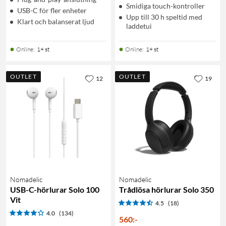
Smidiga touch-kontroller
USB-C för fler enheter
Upp till 30 h speltid med
Klart och balanserat ljud
laddetui
Online
:
1+ st
Online
:
1+ st
OUTLET
OUTLET
12
19
Nomadelic
Nomadelic
USB-C-hörlurar Solo 100
Trådlösa hörlurar Solo 350
Vit
4.5
(18)
4.0
(134)
560
:
-