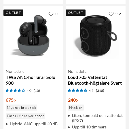
OUTLET
OUTLET
11
112
Nomadelic
Nomadelic
TWS ANC-hörlurar Solo
Loud 705 Vattentät
900
Bluetooth-högtalare Svart
4.0
(10)
4.5
(318)
675
:
-
240
:
-
Mycket bra skick
Nyskick
Liten, kompakt och vattentät
Finns i flera varianter
(IPX7)
Hybrid-ANC upp till 40 dB
Upp till 10 timmars