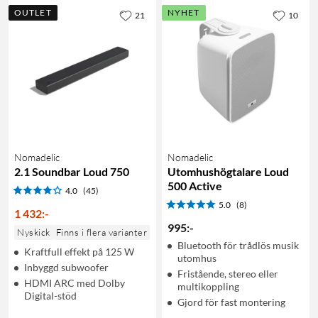
OUTLET
NYHET
21
10
Nomadelic
Nomadelic
2.1 Soundbar Loud 750
Utomhushögtalare Loud
500 Active
4.0
(45)
5.0
(8)
1 432
:
-
995
:
-
Nyskick
Finns i flera varianter
Bluetooth för trådlös musik
Kraftfull effekt på 125 W
utomhus
Inbyggd subwoofer
Fristående, stereo eller
HDMI ARC med Dolby
multikoppling
Digital-stöd
Gjord för fast montering