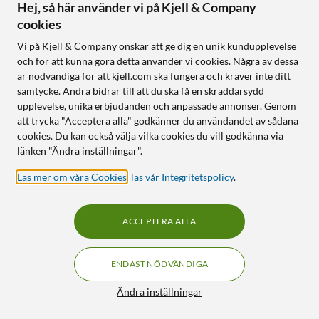
Hej, så här använder vi på Kjell & Company
cookies
Följ oss
Vi på Kjell & Company önskar att ge dig en unik kundupplevelse
och för att kunna göra detta använder vi cookies. Några av dessa
är nödvändiga för att kjell.com ska fungera och kräver inte ditt
samtycke. Andra bidrar till att du ska få en skräddarsydd
Handla från:
upplevelse, unika erbjudanden och anpassade annonser. Genom
att trycka "Acceptera alla" godkänner du användandet av sådana
Sverige
cookies. Du kan också välja vilka cookies du vill godkänna via
Norge
länken "Ändra inställningar".
Läs mer om våra Cookies
,
läs vår Integritetspolicy
.
ACCEPTERA ALLA
ENDAST NÖDVÄNDIGA
KUNSKAP OCH TILLBEHÖR TILL
HEMELEKTRONIK
Filter
Ändra inställningar
© Copyright
2026
Kjell & Company