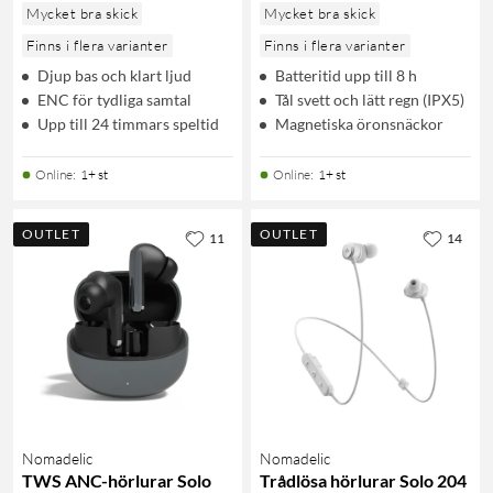
Mycket bra skick
Mycket bra skick
Finns i flera varianter
Finns i flera varianter
Djup bas och klart ljud
Batteritid upp till 8 h
ENC för tydliga samtal
Tål svett och lätt regn (IPX5)
Upp till 24 timmars speltid
Magnetiska öronsnäckor
Online
:
1+ st
Online
:
1+ st
OUTLET
OUTLET
11
14
Nomadelic
Nomadelic
TWS ANC-hörlurar Solo
Trådlösa hörlurar Solo 204