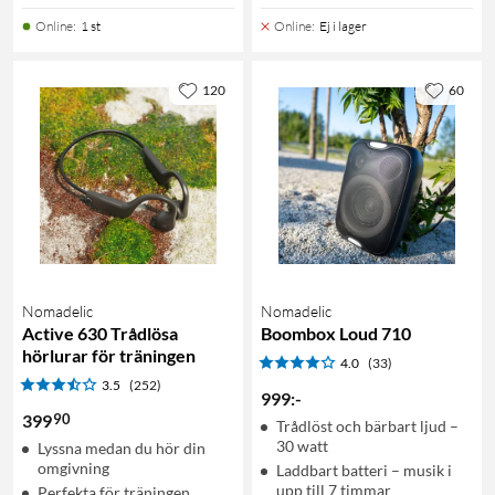
Online
:
1 st
Online
:
Ej i lager
120
60
Nomadelic
Nomadelic
Active 630 Trådlösa
Boombox Loud 710
hörlurar för träningen
4.0
(33)
3.5
(252)
999
:
-
90
399
Trådlöst och bärbart ljud –
30 watt
Lyssna medan du hör din
omgivning
Laddbart batteri – musik i
upp till 7 timmar
Perfekta för träningen