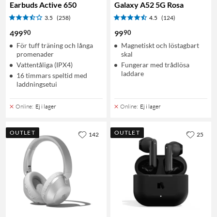
Earbuds Active 650
Galaxy A52 5G Rosa
3.5
(258)
4.5
(124)
90
90
499
99
För tuff träning och långa
Magnetiskt och löstagbart
promenader
skal
Vattentåliga (IPX4)
Fungerar med trådlösa
laddare
16 timmars speltid med
laddningsetui
Online
:
Ej i lager
Online
:
Ej i lager
OUTLET
OUTLET
142
25