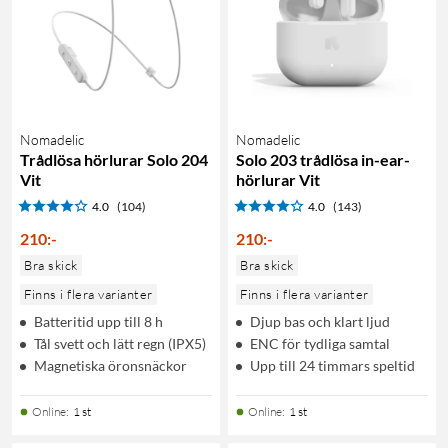
Nomadelic
Nomadelic
Trådlösa hörlurar Solo 204
Solo 203 trådlösa in-ear-
Vit
hörlurar Vit
4.0
(104)
4.0
(143)
210
:
-
210
:
-
Bra skick
Bra skick
Finns i flera varianter
Finns i flera varianter
Batteritid upp till 8 h
Djup bas och klart ljud
Tål svett och lätt regn (IPX5)
ENC för tydliga samtal
Magnetiska öronsnäckor
Upp till 24 timmars speltid
Online
:
1 st
Online
:
1 st