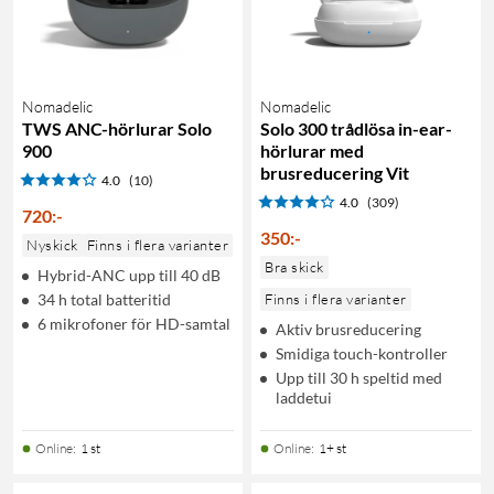
Nomadelic
Nomadelic
TWS ANC-hörlurar Solo
Solo 300 trådlösa in-ear-
900
hörlurar med
brusreducering Vit
4.0
(10)
4.0
(309)
720
:
-
350
:
-
Nyskick
Finns i flera varianter
Bra skick
Hybrid-ANC upp till 40 dB
34 h total batteritid
Finns i flera varianter
6 mikrofoner för HD-samtal
Aktiv brusreducering
Smidiga touch-kontroller
Upp till 30 h speltid med
laddetui
Online
:
1 st
Online
:
1+ st