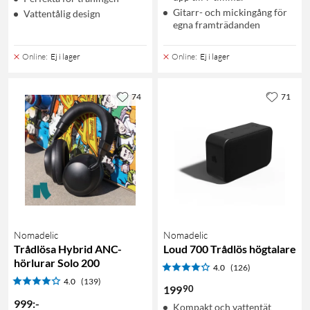
Gitarr- och mickingång för
Vattentålig design
egna framträdanden
Online
:
Ej i lager
Online
:
Ej i lager
74
71
Nomadelic
Nomadelic
Trådlösa Hybrid ANC-
Loud 700 Trådlös högtalare
hörlurar Solo 200
4.0
(126)
4.0
(139)
90
199
999
:
-
Kompakt och vattentät