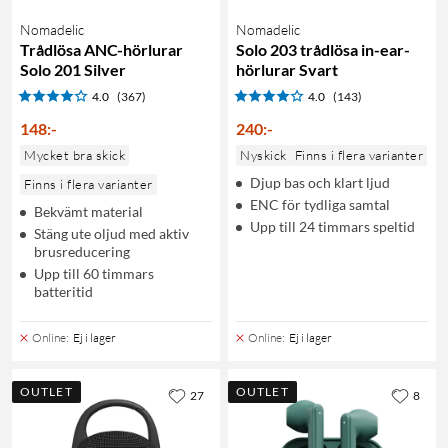
Nomadelic
Nomadelic
Trådlösa ANC-hörlurar
Solo 203 trådlösa in-ear-
Solo 201 Silver
hörlurar Svart
4.0
(367)
4.0
(143)
148
:
-
240
:
-
Mycket bra skick
Nyskick
Finns i flera varianter
Djup bas och klart ljud
Finns i flera varianter
ENC för tydliga samtal
Bekvämt material
Upp till 24 timmars speltid
Stäng ute oljud med aktiv
brusreducering
Upp till 60 timmars
batteritid
Online
:
Ej i lager
Online
:
Ej i lager
OUTLET
OUTLET
27
8