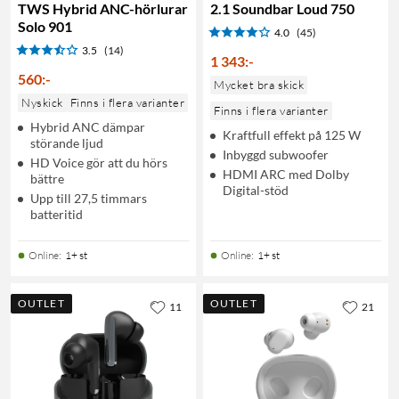
TWS Hybrid ANC-hörlurar
2.1 Soundbar Loud 750
Solo 901
4.0
(45)
3.5
(14)
1 343
:
-
560
:
-
Mycket bra skick
Nyskick
Finns i flera varianter
Finns i flera varianter
Hybrid ANC dämpar
Kraftfull effekt på 125 W
störande ljud
Inbyggd subwoofer
HD Voice gör att du hörs
HDMI ARC med Dolby
bättre
Digital-stöd
Upp till 27,5 timmars
batteritid
Online
:
1+ st
Online
:
1+ st
OUTLET
OUTLET
11
21