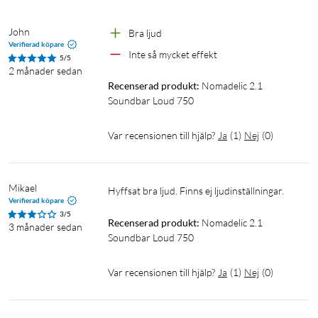
Väggmontera för en snyggare installation
John
Bra ljud
De inbyggda fästena och de medföljande skruvarna gör det
Verifierad köpare
Inte så mycket effekt
enkelt att hänga soundbaren på väggen. Frigör plats på tv-
5/5
2 månader sedan
bänken, få en snygg linje under tv:n och håll kabeldragningen
Recenserad produkt:
Nomadelic 2.1 
prydlig. Resultatet blir ett stilrent uttryck som lyfter både
Soundbar Loud 750
rummet och upplevelsen.
Var recensionen till hjälp?
Ja
(
1
)
Nej
(
0
)
Specifikationer
Ljud
Mikael
Total uteffekt: 125 W (2x 35 W + 55 W)
Hyffsat bra ljud. Finns ej ljudinställningar.
Verifierad köpare
Frekvensomfång: 45 Hz–20 kHz
3/5
Recenserad produkt:
Nomadelic 2.1 
Högtalarimpedans: 2x 6 Ω + 1x 4 Ω
3 månader sedan
Soundbar Loud 750
EQ-lägen: Film / Musik / Nyheter
Var recensionen till hjälp?
Ja
(
1
)
Nej
(
0
)
Trådlöst
Bluetooth 5.3, räckvidd upp till 10 m