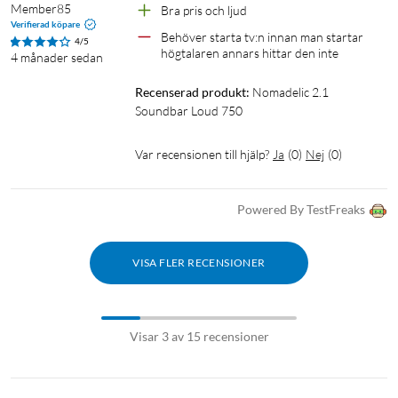
Member85
Bra pris och ljud
Uppspelning och USB
Verifierad köpare
Behöver starta tv:n innan man startar 
4/5
USB-uppspelning: MP3 (upp till 64 GB, USB-A)
högtalaren annars hittar den inte
4 månader sedan
USB-utgång (ström): 5 V / 500 mA
Recenserad produkt:
Nomadelic 2.1 
Anslutningar
Soundbar Loud 750
HDMI ARC
Var recensionen till hjälp?
Ja
(
0
)
Nej
(
0
)
Optisk (Toslink)
Aux (3,5 mm)
USB-A
Powered By TestFreaks
Strömförsörjning
VISA FLER RECENSIONER
100–240 V AC, 50/60 Hz, 60 W (löstagbar nätkabel)
Mått och vikt
Visar 3 av 15 recensioner
Mått (BxHxD): 880x66x130 mm
Vikt: 3,1 kg