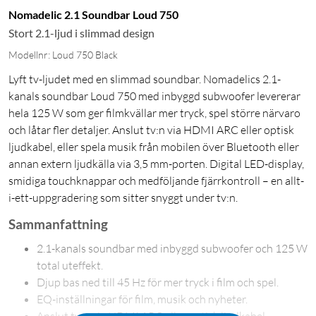
Nomadelic 2.1 Soundbar Loud 750
Stort 2.1-ljud i slimmad design
Modellnr: Loud 750 Black
Lyft tv-ljudet med en slimmad soundbar. Nomadelics 2.1-
kanals soundbar Loud 750 med inbyggd subwoofer levererar
hela 125 W som ger filmkvällar mer tryck, spel större närvaro
och låtar fler detaljer. Anslut tv:n via HDMI ARC eller optisk
ljudkabel, eller spela musik från mobilen över Bluetooth eller
annan extern ljudkälla via 3,5 mm-porten. Digital LED-display,
smidiga touchknappar och medföljande fjärrkontroll – en allt-
i-ett-uppgradering som sitter snyggt under tv:n.
Sammanfattning
2.1-kanals soundbar med inbyggd subwoofer och 125 W
total uteffekt.
Djup bas ned till 45 Hz för mer tryck i film och spel.
EQ-inställningar för film, musik och nyheter.