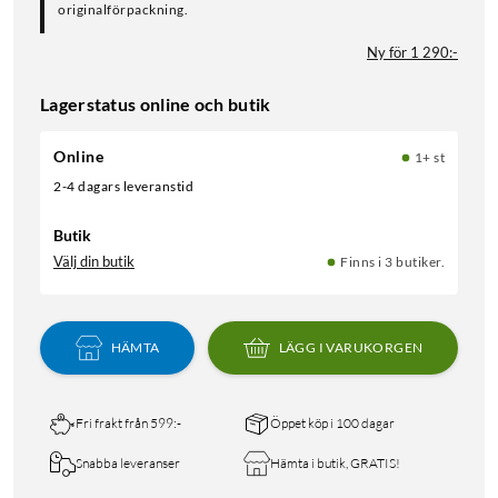
originalförpackning.
Ny för 1 290:-
Lagerstatus online och butik
Online
1+ st
2-4 dagars leveranstid
Butik
Välj din butik
Finns i 3 butiker.
HÄMTA
LÄGG I VARUKORGEN
Fri frakt från 599:-
Öppet köp i 100 dagar
Snabba leveranser
Hämta i butik, GRATIS!