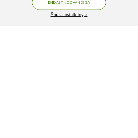
ENDAST NÖDVÄNDIGA
Ändra inställningar
FRI FRAKT
Nothing Headphone (a) trådlösa over-ear-hörlurar
Svart
1 690:-
5/5
1 990:-
HÄMTA
LÄGG I VARUKORGEN
Liknande produkter
SPARA 700KR
6
4