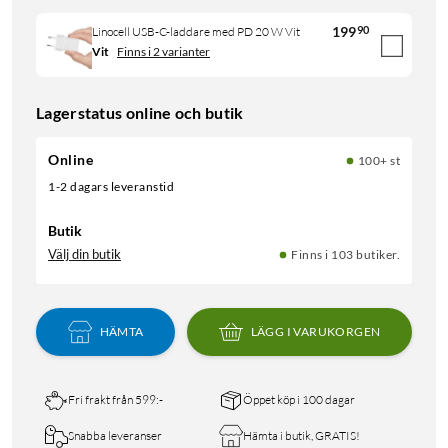
199
90
Linocell USB-C-laddare med PD 20 W Vit
Vit
Finns i 2 varianter
Lagerstatus online och butik
Online
100+ st
1-2 dagars leveranstid
Butik
Välj din butik
Finns i 103 butiker.
HÄMTA
LÄGG I VARUKORGEN
Fri frakt från 599:-
Öppet köp i 100 dagar
Snabba leveranser
Hämta i butik, GRATIS!