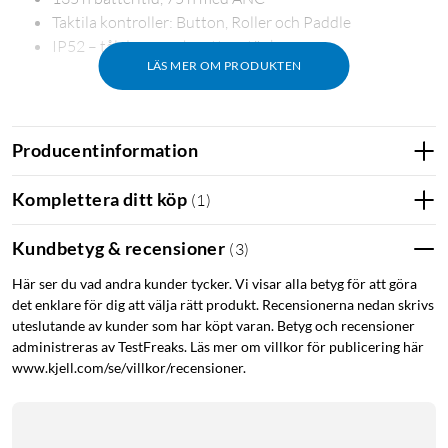
Taktila kontroller: Button, Roller och Paddle
IP52 – tål damm och vattenstänk
LÄS MER OM PRODUKTEN
Titanbelagt 40 mm-element
Producentinformation
Hörlurarna använder ett 40 mm-element med titanbelagd
membran som levererar frekvenssvar från 20 Hz till 40 kHz.
Komplettera ditt köp
(
1
)
Dynamic Bass Enhancement analyserar låga frekvenser och
förstärker dem i realtid, vilket ger fyllig bas utan distorsion.
Kundbetyg & recensioner
(
3
)
Här ser du vad andra kunder tycker. Vi visar alla betyg för att göra
Hi-Res Audio – med och utan kabel
det enklare för dig att välja rätt produkt. Recensionerna nedan skrivs
Headphone (a) är Hi-Res Audio-certifierade för både
uteslutande av kunder som har köpt varan. Betyg och recensioner
administreras av TestFreaks. Läs mer om villkor för publicering här
trådbunden och trådlös lyssning. LDAC överför 24-bit/96
www.kjell.com/se/villkor/recensioner.
kHz-ljud trådlöst, och du kan också ansluta via USB-C eller 3,5
mm-kabel för maximal ljudkvalitet.
Brusreducering och transparens