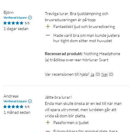
byter ANC-läge, medan Paddle hoppar mellan spår och spolar
i poddar. Alla kontroller ger tydlig haptisk feedback.
Björn
Trevliga lurar. Bra ljuddämpning och 
Verifierad köpare
brusreduceringen är på topp
5/5
Byggd för att hålla
Fantastiskt ljud och brusredicering
1 dagar sedan
Hade varit bra om man kunde justera 
Stålbyglar med metallgångjärn och en justeringsmekanism i
hur tight dom sitter mot huvudet
glasfiberförstärkt nylon ger stabilitet utan att tumma på
komforten. Huvudbygeln i flytande silikon anpassar sig efter
Recenserad produkt:
Nothing Headphone 
huvudet, och öronkuddar i memory foam sitter bekvämt även
(a) trådlösa over-ear-hörlurar Svart
vid längre sessioner. IP52-klassningen skyddar mot damm och
vattenstänk.
Var recensionen till hjälp?
Ja
(
0
)
Nej
(
0
)
Specifikationer
Andreas
Typ: Over-ear, trådlös
Jätte bra lurar!

Verifierad köpare
Enda man skulle önska är en led till när man 
Elementstorlek: 40 mm
5/5
vill spara utrymmet, men lurdelen går att 
Frekvenssvar: 20–40 000 Hz
1 månad sedan
vrida så dom blir platta.
Impedans: 16 ohm
Passformen o ljudet
Känslighet: 110 dB
Ej hopvikbara för minimal plats, bara 