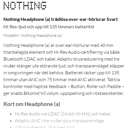
Nothing Headphone (a) trådlösa over-ear-hörlurar Svart
Hi-Res-ljud och upp till 135 timmars batteritid
Modellnr: Nothing Headphone (a)
Nothing Headphone (a) är over-ear-hörlurar med 40 mm
titanbelagda element och Hi-Res Audio-certifiering via både
Bluetooth LDAC och kabel. Adaptiv brusreducering med tre
nivåer stänger ute störande ljud, och transparensläget släpper
in omgivningen när det behövs. Batteriet räcker upp till 135
timmar utan ANC och 75 timmar med ANC aktiverat. Taktila
kontroller med haptisk feedback – Button, Roller och Paddle –
ger snabb åtkomst till volym, uppspelning och röstassistenter.
Kort om Headphone (a)
Hi-Res Audio via LDAC (24-bit/96 kHz) och kabel
Adaptiv ANC i tre nivåer plus transparensläge
135 h batteritid, 75 h med ANC