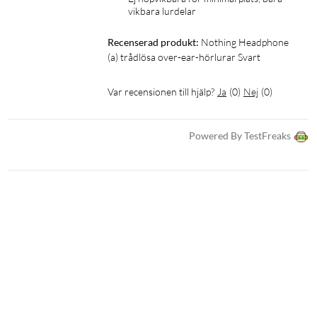
Brusreducering: Adaptiv ANC (tre nivåer)
vikbara lurdelar
Bluetooth: 5.4
Codec: LDAC
Recenserad produkt:
Nothing Headphone 
Multipoint: Ja
(a) trådlösa over-ear-hörlurar Svart
Batteritid: 135 h (utan ANC), 75 h (med ANC)
Laddtid: 2 h
Var recensionen till hjälp?
Ja
(
0
)
Nej
(
0
)
Laddning: USB-C
Anslutningar: USB-C, 3,5 mm
Powered By TestFreaks
IP-klassning: IP52
Vikt: 310 g
Färg: Svart
I förpackningen
1 × Headphone (a)
1 × Bärväska
1 × 3,5 mm-kabel (1,2 m)
1 × USB-C-kabel (1,2 m)
1 × Snabbstartsguide