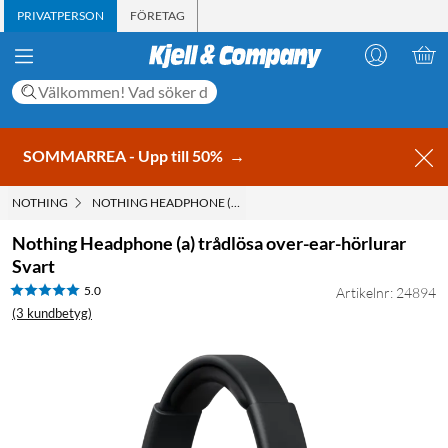
PRIVATPERSON
FÖRETAG
SOMMARREA - Upp till 50%
→
NOTHING
NOTHING HEADPHONE (A) TRÅDLÖSA OVER-EAR-HÖRLURAR 
Nothing Headphone (a) trådlösa over-ear-hörlurar
Svart
5.0
Artikelnr: 24894
(3 kundbetyg)