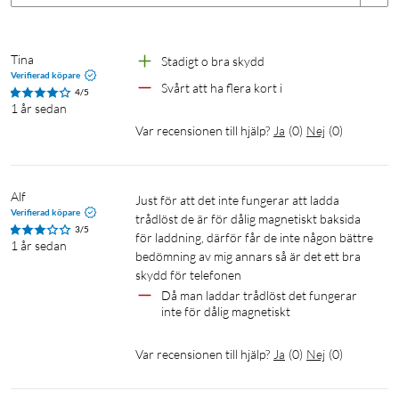
Tina
Stadigt o bra skydd
Verifierad köpare
Svårt att ha flera kort i
4/5
1 år sedan
Var recensionen till hjälp?
Ja
(
0
)
Nej
(
0
)
Alf
Just för att det inte fungerar att ladda 
Verifierad köpare
trådlöst de är för dålig magnetiskt baksida 
3/5
för laddning, därför får de inte någon bättre 
1 år sedan
bedömning av mig annars så är det ett bra 
skydd för telefonen 
Då man laddar trådlöst det fungerar 
inte för dålig magnetiskt
Var recensionen till hjälp?
Ja
(
0
)
Nej
(
0
)