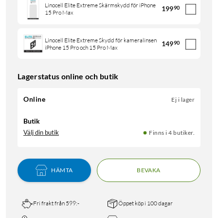
Linocell Elite Extreme Skärmskydd för iPhone
199
90
15 Pro Max
Linocell Elite Extreme Skydd för kameralinsen
149
90
iPhone 15 Pro och 15 Pro Max
Lagerstatus online och butik
Online
Ej i lager
Butik
Välj din butik
Finns i 4 butiker.
HÄMTA
BEVAKA
Fri frakt från 599:-
Öppet köp i 100 dagar