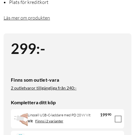
Plats för kreditkort
Läs mer om produkten
299
:
-
Finns som outlet-vara
2 outletvaror tillgängliga från
240:-
Komplettera ditt köp
199
90
Linocell USB-C-laddare med PD 20 W Vit
Vit
Finns i 2 varianter