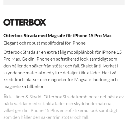
Otterbox Strada med Magsafe för iPhone 15 Pro Max
Elegant och robust mobilfodral för iPhone
Otterbox Strada är en extra tålig mobilplånbok för iPhone 15
Pro Max. Ge din iPhone en sofistikerad look samtidigt som
den håller den säker från stötar och fall. Skalet är tillverkat i
skyddande material med yttre detaljer i äkta läder. Har två
kreditkortsplatser och magneter för Magsafe-laddning och
magnetiska tillbehör.
Äkta Läder & Skydd: Otterbox Strada kombinerar det bästa av
båda världar med sitt äkta läder och skyddande material,
vilket ger din iPhone 15 Plus en sofistikerad look samtidigt
som den håller den säker från stötar och fall.