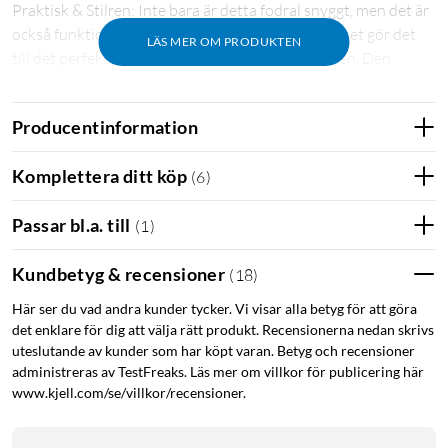
Praktisk & Stilren: Inte bara är detta fodral snyggt, men det är
också funktionellt med två kreditkortsplatser, vilket gör det
LÄS MER OM PRODUKTEN
till det perfekta valet för den moderna användaren. Den
slimmade designen passar smidigt i fickan, vilket gör det lätt
att bära med sig vart du än går.
Producentinformation
Tidlös Design: Strada Series från Otterbox är mer än bara ett
Komplettera ditt köp
(
6
)
fodral; det är en blandning av tidlös stil och sofistikerat skydd.
Den eleganta bokstilsdesignen skyddar din skärm, medan de
Passar bl.a. till
(
1
)
olika facken håller dina kort och kontanter säkra. Den
polerade magnetiska spännet ger fodralet en distinkt touch,
Kundbetyg & recensioner
designad för att både skydda din enhet och fånga
(
18
)
uppmärksamhet.
Här ser du vad andra kunder tycker. Vi visar alla betyg för att göra
det enklare för dig att välja rätt produkt. Recensionerna nedan skrivs
Med Otterbox Strada får du ett fodral som inte bara ser bra ut,
uteslutande av kunder som har köpt varan. Betyg och recensioner
men också ger dig sinnesro när det kommer till skydd av din
administreras av TestFreaks. Läs mer om villkor för publicering här
iPhone 15 Plus.
www.kjell.com/se/villkor/recensioner.