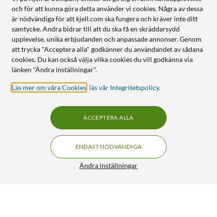
och för att kunna göra detta använder vi cookies. Några av dessa
är nödvändiga för att kjell.com ska fungera och kräver inte ditt
samtycke. Andra bidrar till att du ska få en skräddarsydd
upplevelse, unika erbjudanden och anpassade annonser. Genom
att trycka "Acceptera alla" godkänner du användandet av sådana
cookies. Du kan också välja vilka cookies du vill godkänna via
länken "Ändra inställningar".
Läs mer om våra Cookies
,
läs vår Integritetspolicy
.
ACCEPTERA ALLA
ENDAST NÖDVÄNDIGA
Ändra inställningar
Otterbox Strada med Magsafe för iPhone 15 Pro Max
299:-
4.5/5