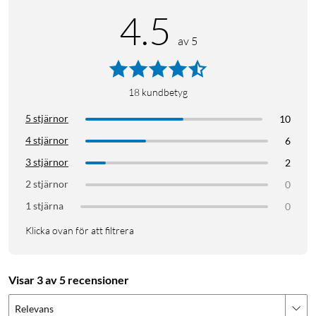
4.5
av 5
18
kundbetyg
5 stjärnor
10
4 stjärnor
6
3 stjärnor
2
2 stjärnor
0
1 stjärna
0
Klicka ovan för att filtrera
Visar 3 av 5 recensioner
Relevans