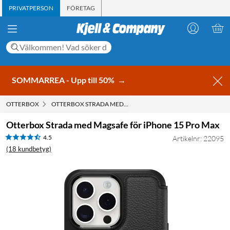
PRIVATPERSON
FÖRETAG
SOMMARREA - Upp till 50%
→
OTTERBOX
OTTERBOX STRADA MED MAGSAFE FÖR IPHONE 15 PRO MAX
Otterbox Strada med Magsafe för iPhone 15 Pro Max
4.5
Artikelnr: 22095
(18 kundbetyg)