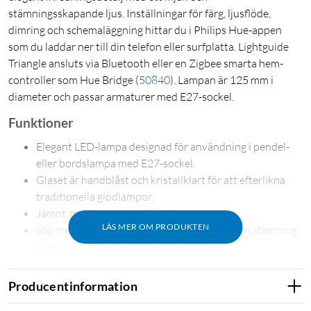
stämningsskapande ljus. Inställningar för färg, ljusflöde,
dimring och schemaläggning hittar du i Philips Hue-appen
som du laddar ner till din telefon eller surfplatta. Lightguide
Triangle ansluts via Bluetooth eller en Zigbee smarta hem-
controller som Hue Bridge
(
50840
)
. Lampan är 125 mm i
diameter och passar armaturer med E27-sockel.
Funktioner
Elegant LED-lampa designad för användning i pendel-
eller bordslampa med E27-sockel.
Glaset är handblåst och kristallklart för att efterlikna
traditionella glödlampor.
Jämnt, mjukt och behagligt ljus.
LÄS MER OM PRODUKTEN
Välj mellan vitt och färgat ljus för att skapa en stämning
som passar rummet och tillfället.
Ljuset kan dimras i appen via Bluetooth eller med en
strömbrytare med dimmer (tillbehör kräver en Zigbee
Producentinformation
smarta hem-controller).