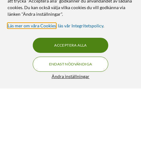
att trycka "Acceptera alla" godkänner du användandet av sådana
cookies. Du kan också välja vilka cookies du vill godkänna via
länken "Ändra inställningar".
Läs mer om våra Cookies
,
läs vår Integritetspolicy
.
ACCEPTERA ALLA
ENDAST NÖDVÄNDIGA
Ändra inställningar
Philips Hue Lightguide Triangle E27 smart LED-
FRI FRAKT
lampa 500 lm
1 159:-
HÄMTA
LÄGG I VARUKORGEN