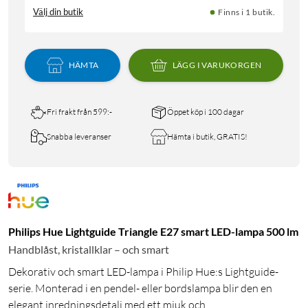
Välj din butik
Finns i 1 butik.
HÄMTA
LÄGG I VARUKORGEN
Fri frakt från 599:-
Öppet köp i 100 dagar
Snabba leveranser
Hämta i butik, GRATIS!
Philips Hue Lightguide Triangle E27 smart LED-lampa 500 lm
Handblåst, kristallklar – och smart
Dekorativ och smart LED-lampa i Philip Hue:s Lightguide-
serie. Monterad i en pendel- eller bordslampa blir den en
elegant inredningsdetalj med ett mjuk och