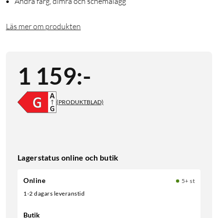
Ändra färg, dimra och schemalägg
Läs mer om produkten
1 159
:
-
(PRODUKTBLAD)
Lagerstatus online och butik
Online
5+ st
1-2 dagars leveranstid
Butik