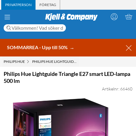
PRIVATPERSON
FÖRETAG
SOMMARREA - Upp till 50%
→
PHILIPS HUE
PHILIPS HUE LIGHTGUIDE TRIANGLE E27 SMART LED-LAMPA 
Philips Hue Lightguide Triangle E27 smart LED-lampa
500 lm
Artikelnr: 66460