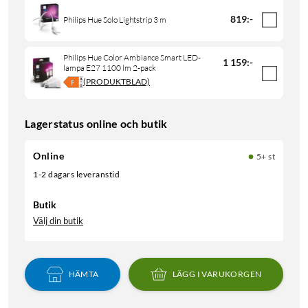
819
:
-
Philips Hue Solo Lightstrip 3 m
Philips Hue Color Ambiance Smart LED-
1 159
:
-
lampa E27 1100 lm 2-pack
(PRODUKTBLAD)
Lagerstatus online och butik
Online
5+ st
1-2 dagars leveranstid
Butik
Välj din butik
HÄMTA
LÄGG I VARUKORGEN