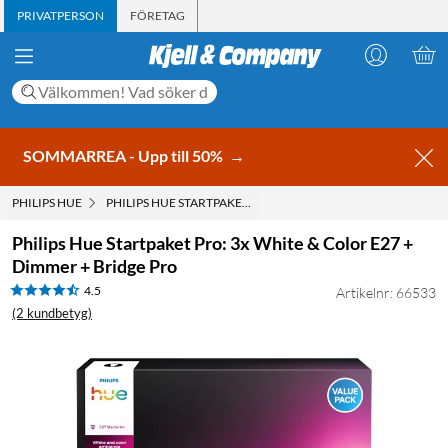
PRIVATPERSON
FÖRETAG
SOMMARREA - Upp till 50%
→
PHILIPS HUE
PHILIPS HUE STARTPAKET PRO: 3X WHITE & COLOR E27 + D
Philips Hue Startpaket Pro: 3x White & Color E27 +
Dimmer + Bridge Pro
4.5
Artikelnr: 66533
(2 kundbetyg)