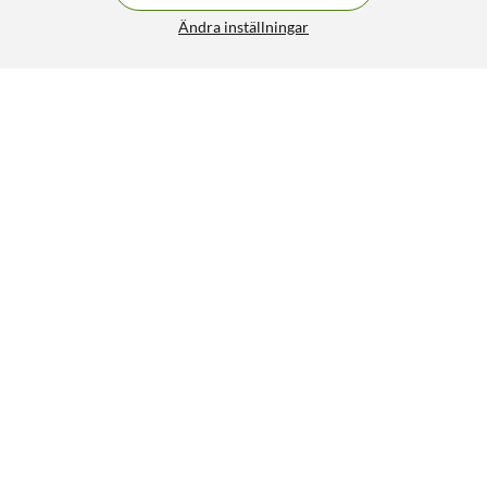
Ändra inställningar
Philips Hue Startpaket Pro: 3x White & Color E27 +
FRI FRAKT
Dimmer + Bridge Pro
2 199:-
4.5/5
HÄMTA
LÄGG I VARUKORGEN
Liknande produkter
172
5