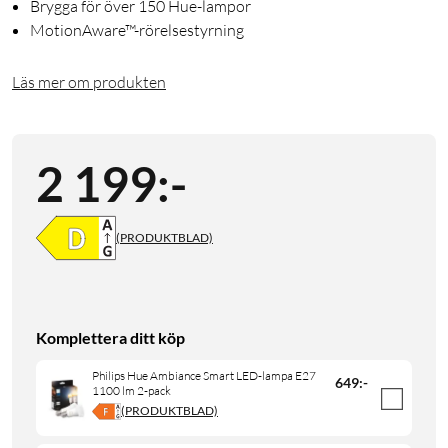
Brygga för över 150 Hue-lampor
MotionAware™-rörelsestyrning
Läs mer om produkten
2 199
:
-
(PRODUKTBLAD)
Komplettera ditt köp
Philips Hue Ambiance Smart LED-lampa E27
649
:
-
1100 lm 2-pack
(PRODUKTBLAD)