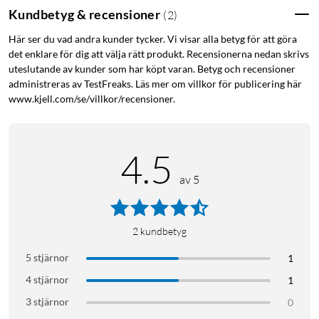
Sätt stämningen med färg och ljus
Kundbetyg & recensioner
(
2
)
De tre E27-lamporna (1100 lm) i startpaketet ger både vitt
Här ser du vad andra kunder tycker. Vi visar alla betyg för att göra
och färgat ljus med 16 miljoner nyanser att välja bland. Du kan
det enklare för dig att välja rätt produkt. Recensionerna nedan skrivs
växla från arbetsljus till kvällsstämning med ett tryck eller via
uteslutande av kunder som har köpt varan. Betyg och recensioner
röststyrning i Hue-appen. Lamporna har hög ljusstyrka,
administreras av TestFreaks. Läs mer om villkor för publicering här
justerbar färgtemperatur och stöd för belysningsscener som
www.kjell.com/se/villkor/recensioner.
följer dina rutiner.
Styr ljuset med dimmerbrytaren
4.5
Den medföljande dimmerbrytaren (Hue Dimmer Switch) gör
av 5
att du kan tända, dimra och byta ljusscen utan mobil eller
röstassistent. Den kan fästas på väggen med magnet eller
användas som fjärrkontroll. Enheten kommunicerar trådlöst
2
kundbetyg
med bryggan och fungerar även om wifi-nätet tillfälligt ligger
nere.
5 stjärnor
1
4 stjärnor
1
Bryggan som håller ihop allt
3 stjärnor
0
Hue Bridge Pro är hjärtat i systemet och samlar lampor,