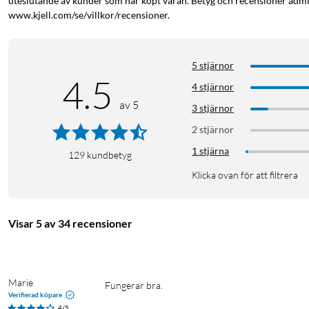
uteslutande av kunder som har köpt varan. Betyg och recensioner admin
www.kjell.com/se/villkor/recensioner.
5 stjärnor
4.5
4 stjärnor
av 5
3 stjärnor
2 stjärnor
1 stjärna
129
kundbetyg
Klicka ovan för att filtrera
Visar 5 av 34 recensioner
Marie
Fungerar bra.
Verifierad köpare
4/5