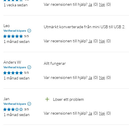
Var recensionen till hjälp?
Ja
(
0
)
Nej
(
0
)
1 vecka sedan
Leo
Utmärkt konverterade från mini USB till USB 2.
Verifierad köpare
5/5
Var recensionen till hjälp?
Ja
(
0
)
Nej
(
0
)
1 månad sedan
Anders W
Allt fungerar 
Verifierad köpare
5/5
Var recensionen till hjälp?
Ja
(
0
)
Nej
(
0
)
1 månad sedan
Jan
Löser ett problem
Verifierad köpare
3/5
Var recensionen till hjälp?
Ja
(
0
)
Nej
(
0
)
1 månad sedan