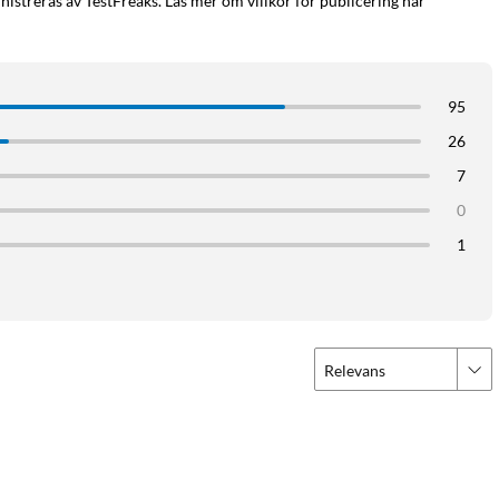
istreras av TestFreaks. Läs mer om villkor för publicering här
95
26
7
0
1
Relevans