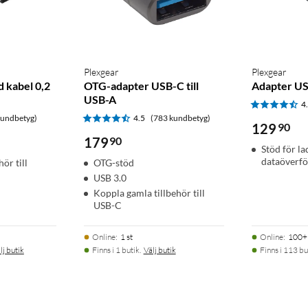
Plexgear
Plexgear
 kabel 0,2
OTG-adapter USB-C till
Adapter US
USB-A
4
kundbetyg)
4.5
(783 kundbetyg)
129
90
179
90
Stöd för l
dataöverfö
ör till
OTG-stöd
USB 3.0
Koppla gamla tillbehör till
USB-C
Online
:
1 st
Online
:
100+ 
lj butik
Finns i 1 butik.
Välj butik
Finns i 113 bu