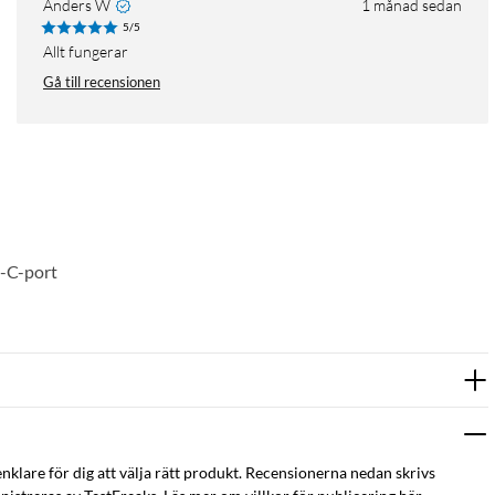
Anders W
1 månad sedan
5/5
Allt fungerar
Gå till recensionen
B-C-port
enklare för dig att välja rätt produkt. Recensionerna nedan skrivs