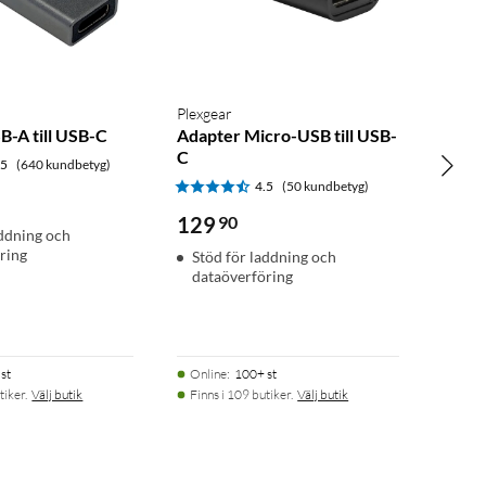
Plexgear
B-A till USB-C
Adapter Micro-USB till USB-
C
.5
(640 kundbetyg)
4.5
(50 kundbetyg)
129
90
addning och
ring
Stöd för laddning och
dataöverföring
st
Online
:
100+ st
tiker.
Välj butik
Finns i 109 butiker.
Välj butik