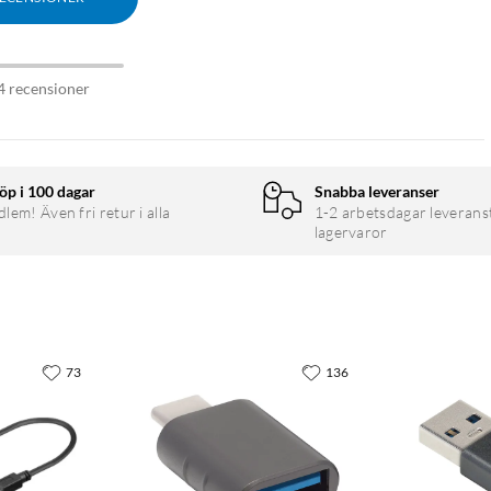
4 recensioner
öp i 100 dagar
Snabba leveranser
em! Även fri retur i alla
1-2 arbetsdagar leverans
lagervaror
73
136