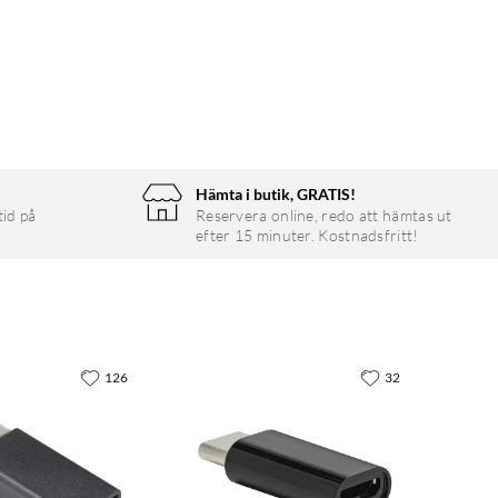
Hämta i butik, GRATIS!
tid på
Reservera online, redo att hämtas ut
efter 15 minuter. Kostnadsfritt!
126
32