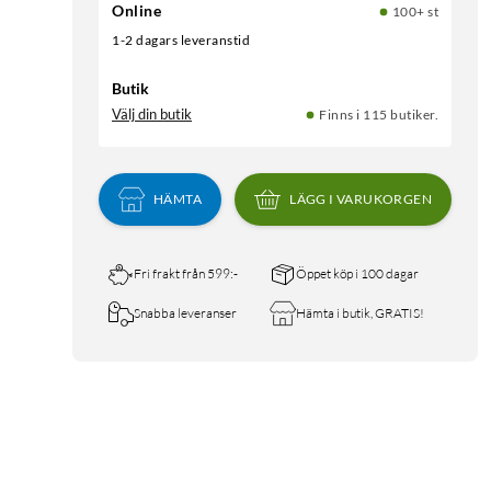
Online
100+ st
1-2 dagars leveranstid
Butik
Välj din butik
Finns i 115 butiker.
HÄMTA
LÄGG I VARUKORGEN
Fri frakt från 599:-
Öppet köp i 100 dagar
Snabba leveranser
Hämta i butik, GRATIS!