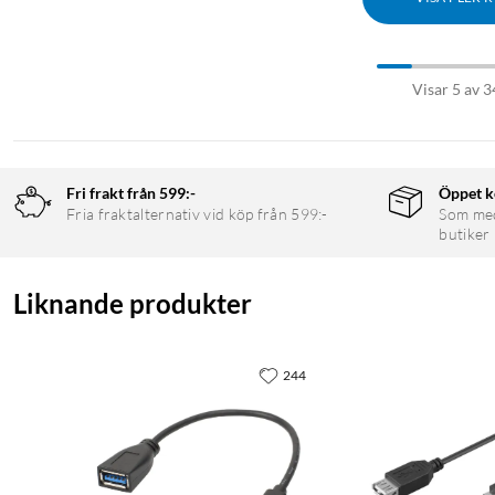
Visar 5 av 3
Fri frakt från 599:-
Öppet k
Fria fraktalternativ vid köp från 599:-
Som medl
butiker
Liknande produkter
244