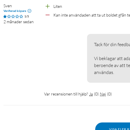
Sven
Liten
Verifierad köpare
Kan inte användaden att ta ut boldet gfån 
1/5
2 månader sedan
Tack för din feedback
Vi beklagar att ad
beroende av att t
användas. 
Var recensionen till hjälp?
Ja
(
0
)
Nej
(
0
)
VISA FLER 