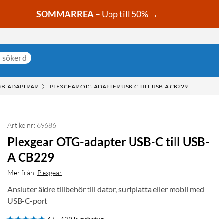
SOMMARREA
– Upp till 50% →
SB-ADAPTRAR
PLEXGEAR OTG-ADAPTER USB-C TILL USB-A CB229
Artikelnr: 69686
Plexgear OTG-adapter USB-C till USB-
A CB229
Mer från:
Plexgear
Ansluter äldre tillbehör till dator, surfplatta eller mobil med
USB-C-port