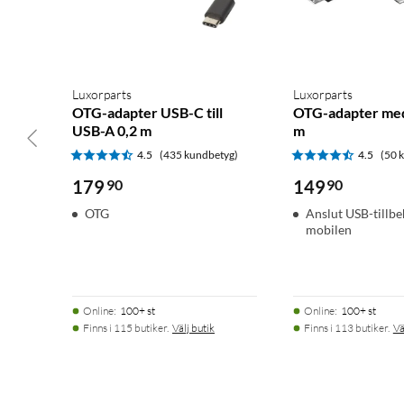
Luxorparts
Luxorparts
OTG-adapter USB-C till
OTG-adapter med
USB-A 0,2 m
m
4.5
(435 kundbetyg)
4.5
(50 
179
90
149
90
OTG
Anslut USB-tillbeh
mobilen
Online
:
100+ st
Online
:
100+ st
Finns i 115 butiker.
Välj butik
Finns i 113 butiker.
Vä