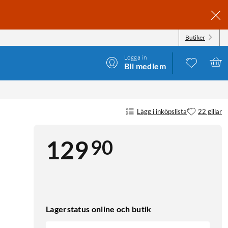
Butiker
Logga in
Bli medlem
Lägg i inköpslista
22 gillar
90
129
Lagerstatus online och butik