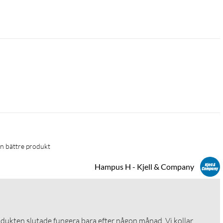
en bättre produkt
Hampus H - Kjell & Company
odukten slutade fungera bara efter någon månad. Vi kollar 