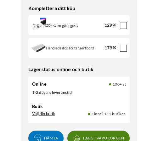
Komplettera ditt köp
129
90
20-i-1 rengöringskit
179
90
Handledsstöd för tangentbord
Lagerstatus online och butik
Online
100+ st
1-2 dagars leveranstid
Butik
Välj din butik
Finns i 111 butiker.
HÄMTA
LÄGG I VARUKORGEN