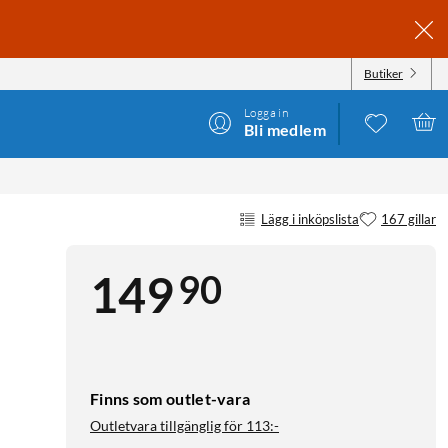
Butiker
Logga in
Bli medlem
Lägg i inköpslista
167 gillar
90
149
Finns som outlet-vara
Outletvara tillgänglig för
113:-