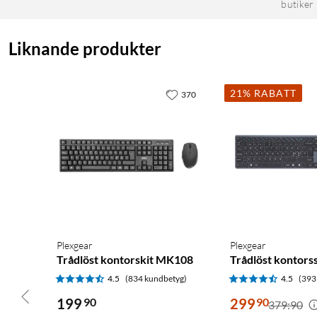
butiker
Liknande produkter
21% RABATT
370
Plexgear
Plexgear
Trådlöst kontorskit MK108
Trådlöst kontor
4.5
(834 kundbetyg)
4.5
(393
199
90
299
90
379:90