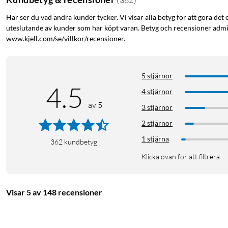
Här ser du vad andra kunder tycker. Vi visar alla betyg för att göra det 
uteslutande av kunder som har köpt varan. Betyg och recensioner admin
www.kjell.com/se/villkor/recensioner.
5 stjärnor
4.5
4 stjärnor
av 5
3 stjärnor
2 stjärnor
1 stjärna
362
kundbetyg
Klicka ovan för att filtrera
Visar 5 av 148 recensioner