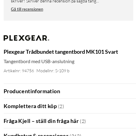
skriver! Skriver denna recension på sagda tang...
Gå till recensionen
Plexgear Trådbundet tangentbord MK101 Svart
Tangentbord med USB-anslutning
Artikelnr: 94756
Modellnr: S-109 b
Producentinformation
Komplettera ditt köp
(
2
)
Fråga Kjell – ställ din fråga här
(
2
)
Kundbetyg & recensioner
(
362
)