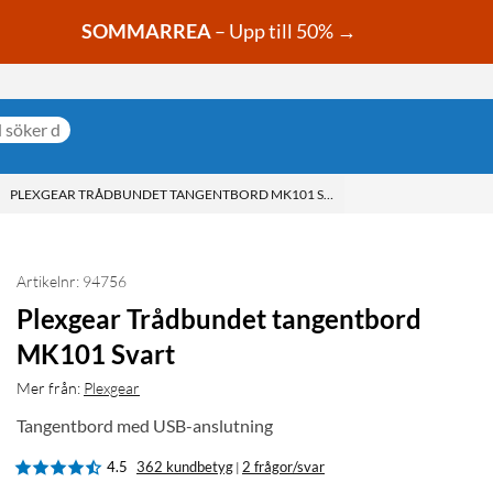
SOMMARREA
– Upp till 50% →
PLEXGEAR TRÅDBUNDET TANGENTBORD MK101 SVART
Artikelnr: 94756
Plexgear Trådbundet tangentbord
MK101 Svart
Mer från:
Plexgear
Tangentbord med USB-anslutning
4.5
362 kundbetyg
2 frågor/svar
|