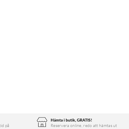
Hämta i butik, GRATIS!
tid på
Reservera online, redo att hämtas ut