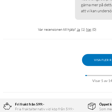
gärna mer på dett
att vi kan undersök
Var recensionen till hjälp?
Ja
(
1
)
Nej
(
0
)
VISA FLER 
Visar 5 av 1
Fri frakt från 599:-
Öppet k
Fria fraktalternativ vid köp från 599:-
Som medl