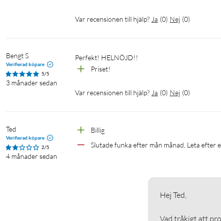
Var recensionen till hjälp?
Ja
(
0
)
Nej
(
0
)
Bengt S
Perfekt! HELNÖJD!!
Verifierad köpare
Priset!
5/5
3 månader sedan
Var recensionen till hjälp?
Ja
(
0
)
Nej
(
0
)
Ted
Billig
Verifierad köpare
Slutade funka efter mån månad, Leta efter 
2/5
4 månader sedan
Hej Ted, 

Vad tråkigt att pr