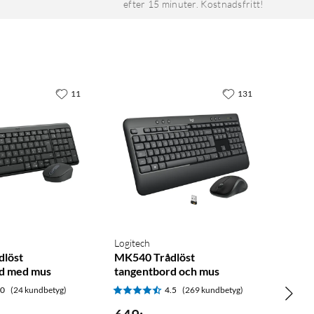
efter 15 minuter. Kostnadsfritt!
11
131
Logitech
dlöst
MK540 Trådlöst
d med mus
tangentbord och mus
.0
(24 kundbetyg)
4.5
(269 kundbetyg)