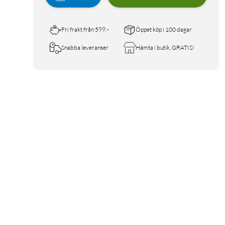
Fri frakt från 599:-
Öppet köp i 100 dagar
Snabba leveranser
Hämta i butik, GRATIS!