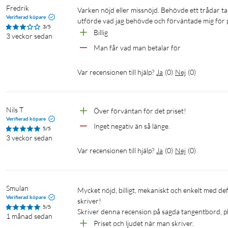
Fredrik
Varken nöjd eller missnöjd. Behövde ett trådar tangentbord vid installation av ny dator för att få in operativsystem. Så det 
Verifierad köpare
utförde vad jag behövde och förväntade mig för pris
3/5
Billig
3 veckor sedan
Man får vad man betalar för
Var recensionen till hjälp?
Ja
(
0
)
Nej
(
0
)
Nils T
Över förväntan för det priset!
Verifierad köpare
Inget negativ än så länge.
5/5
3 veckor sedan
Var recensionen till hjälp?
Ja
(
0
)
Nej
(
0
)
Smulan
Mycket nöjd, billigt, mekaniskt och enkelt med definierat anslag på tangenterna och ett behagligt mjukt tippy-tapp när man 
Verifierad köpare
skriver!

5/5
1 månad sedan
Priset och ljudet när man skriver. 