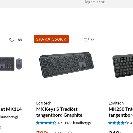
lagervaror
SPARA 350KR
185
73
Logitech
Logitech
sset MK114
MX Keys S Trådlöst
MK250 Trå
tangentbord Graphite
tangentbor
 kundbetyg)
4.5
(163 kundbetyg)
4