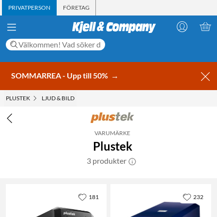
PRIVATPERSON
FÖRETAG
SOMMARREA - Upp till 50%
→
PLUSTEK
LJUD & BILD
VARUMÄRKE
Plustek
3 produkter
181
232