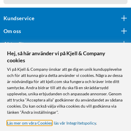
Kundservice
Om oss
Aktuellt
Hej, så här använder vi på Kjell & Company
cookies
Följ oss
Vi på Kjell & Company önskar att ge dig en unik kundupplevelse
och för att kunna göra detta använder vi cookies. Några av dessa
är nödvändiga för att kjell.com ska fungera och kräver inte ditt
samtycke. Andra bidrar till att du ska få en skräddarsydd
Handla från:
upplevelse, unika erbjudanden och anpassade annonser. Genom
att trycka "Acceptera alla" godkänner du användandet av sådana
Sverige
cookies. Du kan också välja vilka cookies du vill godkänna via
Norge
länken "Ändra inställningar".
Läs mer om våra Cookies
,
läs vår Integritetspolicy
.