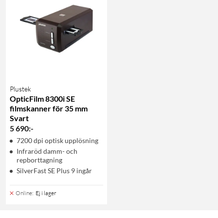
Plustek
OpticFilm 8300i SE
filmskanner för 35 mm
Svart
5 690
:
-
7200 dpi optisk upplösning
Infraröd damm- och
repborttagning
SilverFast SE Plus 9 ingår
Online
:
Ej i lager