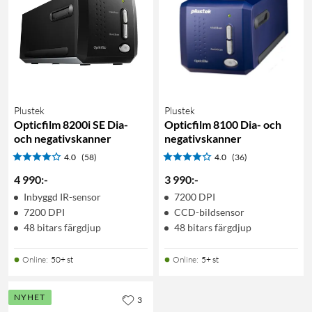
Plustek
Plustek
Opticfilm 8200i SE Dia-
Opticfilm 8100 Dia- och
och negativskanner
negativskanner
4.0
(58)
4.0
(36)
4 990
:
-
3 990
:
-
Inbyggd IR-sensor
7200 DPI
7200 DPI
CCD-bildsensor
48 bitars färgdjup
48 bitars färgdjup
Online
:
50+ st
Online
:
5+ st
NYHET
3