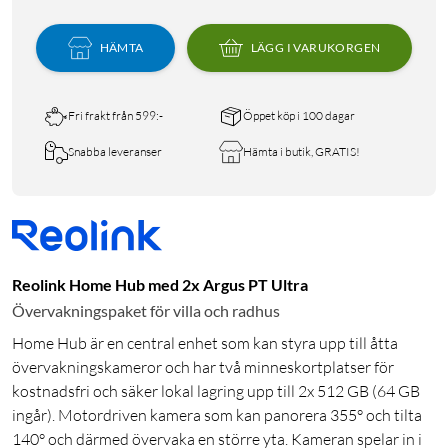
HÄMTA
LÄGG I VARUKORGEN
Fri frakt från 599:-
Öppet köp i 100 dagar
Snabba leveranser
Hämta i butik, GRATIS!
Reolink Home Hub med 2x Argus PT Ultra
Övervakningspaket för villa och radhus
Home Hub är en central enhet som kan styra upp till åtta
övervakningskameror och har två minneskortplatser för
kostnadsfri och säker lokal lagring upp till 2x 512 GB (64 GB
ingår). Motordriven kamera som kan panorera 355° och tilta
140° och därmed övervaka en större yta. Kameran spelar in i