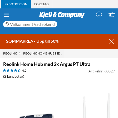
PRIVATPERSON
FÖRETAG
SOMMARREA - Upp till 50%
→
REOLINK
REOLINK HOME HUB MED 2X ARGUS PT ULTRA
Reolink Home Hub med 2x Argus PT Ultra
4.5
Artikelnr: 60329
(2 kundbetyg)