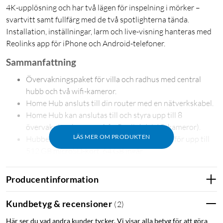
4K-upplösning och har två lägen för inspelning i mörker –
svartvitt samt fullfärg med de två spotlighterna tända.
Installation, inställningar, larm och live-visning hanteras med
Reolinks app för iPhone och Android-telefoner.
Sammanfattning
Övervakningspaket för villa och radhus med central
hubb och två wifi-kameror.
Home Hub ansluts till din router med en nätverkskabel.
Home Hub kan anslutas till och styra upp till 8
övervakningskameror från Reolink (ej 4G-kameror).
LÄS MER OM PRODUKTEN
Hubben har två minneskortplatser, vardera för upp till
512 GB microSD-kort. 64 GB ingår.
Home Hub har inbyggd siren med 11 valbara
ringsignaler och 5 anpassade ljud som kan aktiveras av
Producentinformation
en kameras larm.
Lagrad data är skyddad av AES-128 algoritm- och
Kundbetyg & recensioner
(
2
)
stöldskyddskryptering.
Här ser du vad andra kunder tycker. Vi visar alla betyg för att göra
Veckosammanfattningar av detekterade händelser via