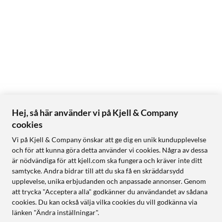
Specifikationer för Reolink Home Hub
Design
Storlek: 95x95x161.8 mm
Vikt: 441 g
Drift
Strömförsörjning: DC 12 V/1 A, nätadapter medföljer
Hej, så här använder vi på Kjell & Company
Enhetshantering
cookies
Antal kameror: Upp till 8 kameror
Vi på Kjell & Company önskar att ge dig en unik kundupplevelse
Kamerakompatibilitet: Alla Reolinks wifi- och PoE-kameror (ej
och för att kunna göra detta använder vi cookies. Några av dessa
4G-kameror). Se Reolinks hemsida för Home Hub för en
är nödvändiga för att kjell.com ska fungera och kräver inte ditt
uppdaterad lista över kompatibla kameror.
samtycke. Andra bidrar till att du ska få en skräddarsydd
Högtalare: Ja, upp till 115 dB
upplevelse, unika erbjudanden och anpassade annonser. Genom
Siren: Ja
att trycka "Acceptera alla" godkänner du användandet av sådana
cookies. Du kan också välja vilka cookies du vill godkänna via
länken "Ändra inställningar".
Lagring