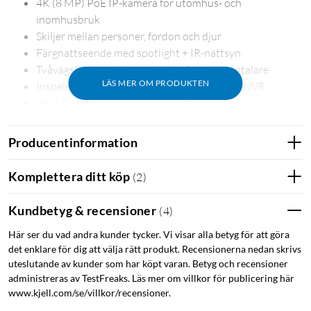
4K (8 MP) PoE IP-kamera för utomhus- och
inomhusbruk
Skiljer mellan personer, fordon och djur
Färgnattseende med spotlight + IR-nattsyn
Tvåvägsljud med inbyggd mikrofon och högtalare
LÄS MER OM PRODUKTEN
Inspelning till microSD och stöd för Reolink NVR
IP67-klassad för användning året runt
Stöd för röststyrning via Google Assistant
Producentinformation
4K-upplösning som fångar detaljerna
P330 har 4K Ultra HD (8 MP), vilket ger hög detaljrikedom i
Komplettera ditt köp
(
2
)
både livevisning och inspelningar. Det gör det enklare att se
detaljer som ansiktsdrag, registreringsskyltar och händelser i
Kundbetyg & recensioner
(
4
)
bilden – även när du zoomar in.
Här ser du vad andra kunder tycker. Vi visar alla betyg för att göra
det enklare för dig att välja rätt produkt. Recensionerna nedan skrivs
Smarta aviseringar – färre onödiga larm
uteslutande av kunder som har köpt varan. Betyg och recensioner
administreras av TestFreaks. Läs mer om villkor för publicering här
Kameran kan skilja mellan personer, fordon och djur, vilket gör
www.kjell.com/se/villkor/recensioner.
att du i större utsträckning får aviseringar som faktiskt är