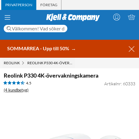
PRIVATPERSON
FÖRETAG
SOMMARREA - Upp till 50%
→
REOLINK
REOLINK P330 4K-ÖVERVAKNINGSKAMERA
Reolink P330 4K-övervakningskamera
4.5
Artikelnr: 60333
(4 kundbetyg)