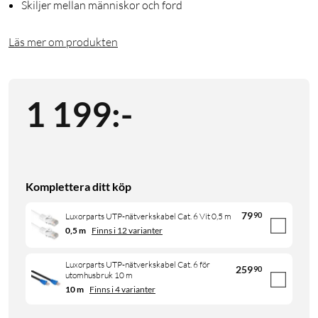
Skiljer mellan människor och ford
Läs mer om produkten
1 199
:
-
Komplettera ditt köp
79
90
Luxorparts UTP-nätverkskabel Cat. 6 Vit 0,5 m
0,5 m
Finns i 12 varianter
Luxorparts UTP-nätverkskabel Cat. 6 för
259
90
utomhusbruk 10 m
10 m
Finns i 4 varianter