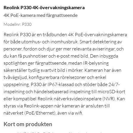
Reolink P330 4K-övervakningskamera
4K PoE-kamera med färgnattseende
Modellnr: P330
Reolink P330 är en trådbunden 4K PoE-övervakningskamera
för både utomhus- och inomhusbruk. Smart detektering av
personer, fordon och djur ger mer relevanta aviseringar, och
du kan få pushnotiser och e-post med bild. Den inbyggda
spotlighten ger färgnattseende, medan IR-belysning
säkerställer tydlig svartvit bild i mörker. Kameran har även
tvåvägsljud, konfigurerbara rörelsezoner och enkel
uppspelning. P330 är IP67-klassad och stöder både 24/7-
inspelning och händelsebaserad inspelning till microSD-kort
eller kompatibel Reolink nätverksvideoinspelare (NVR). Kan
styras via Reolink-appen när kameran är ansluten till
nätverket (PoE/Ethernet), även via wifi.
Kort om produkten