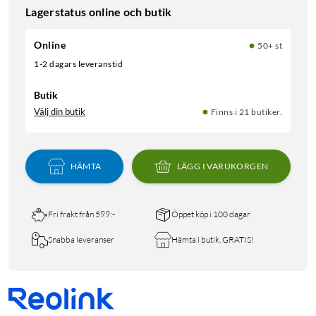
Lagerstatus online och butik
Online
50+ st
1-2 dagars leveranstid
Butik
Välj din butik
Finns i 21 butiker.
HÄMTA
LÄGG I VARUKORGEN
Fri frakt från 599:-
Öppet köp i 100 dagar
Snabba leveranser
Hämta i butik, GRATIS!