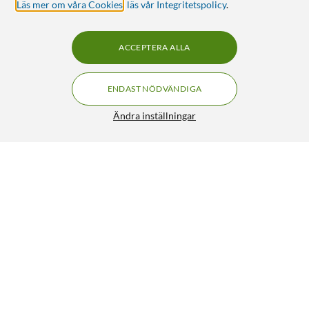
Läs mer om våra Cookies
,
läs vår Integritetspolicy
.
ACCEPTERA ALLA
ENDAST NÖDVÄNDIGA
Ändra inställningar
Reolink P330 4K-övervakningskamera
FRI FRAKT
4.5/5
1 199:-
HÄMTA
LÄGG I VARUKORGEN