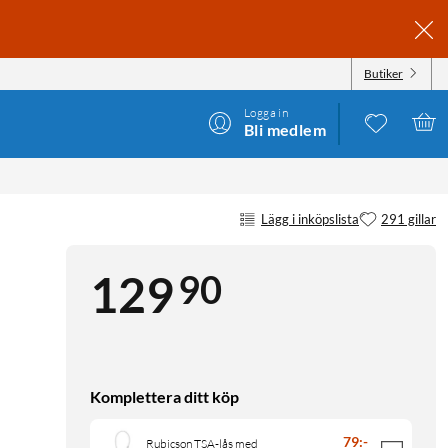
Butiker
Logga in
Bli medlem
Lägg i inköpslista
291 gillar
90
129
Komplettera ditt köp
79
:
-
Rubicson TSA-lås med