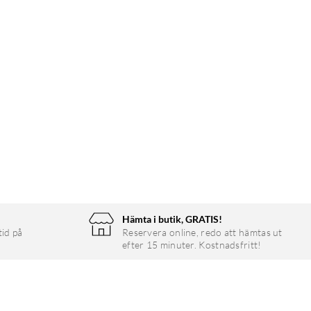
Hämta i butik, GRATIS!
tid på
Reservera online, redo att hämtas ut
efter 15 minuter. Kostnadsfritt!