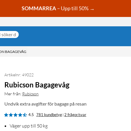
SOMMARREA
– Upp till 50% →
ON BAGAGEVÅG
Artikelnr: 49022
Rubicson Bagagevåg
Mer från:
Rubicson
Undvik extra avgifter för bagage på resan
4.5
781 kundbetyg
2 frågor/svar
|
Väger upp till 50 kg