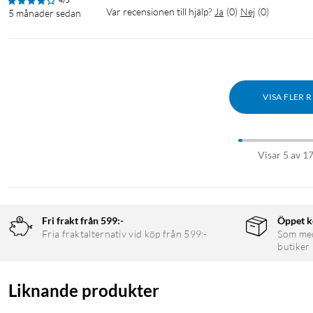
4/5
Var recensionen till hjälp?
Ja
(
0
)
Nej
(
0
)
5 månader sedan
VISA FLER 
Visar 5 av 1
Fri frakt från 599:-
Öppet k
Fria fraktalternativ vid köp från 599:-
Som medl
butiker
Liknande produkter