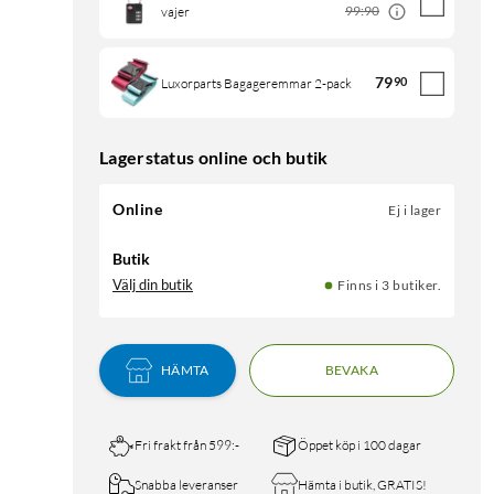
99:90
vajer
79
90
Luxorparts Bagageremmar 2-pack
Lagerstatus online och butik
Online
Ej i lager
Butik
Välj din butik
Finns i 3 butiker.
HÄMTA
BEVAKA
Fri frakt från 599:-
Öppet köp i 100 dagar
Snabba leveranser
Hämta i butik, GRATIS!