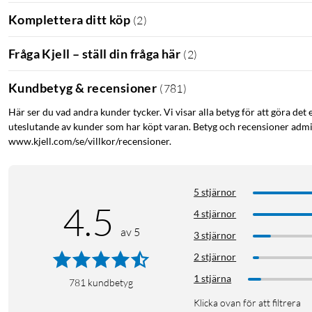
Komplettera ditt köp
(
2
)
Fråga Kjell – ställ din fråga här
(
2
)
Kundbetyg & recensioner
(
781
)
Här ser du vad andra kunder tycker. Vi visar alla betyg för att göra det 
uteslutande av kunder som har köpt varan. Betyg och recensioner admin
www.kjell.com/se/villkor/recensioner.
5 stjärnor
4.5
4 stjärnor
av 5
3 stjärnor
2 stjärnor
1 stjärna
781
kundbetyg
Klicka ovan för att filtrera