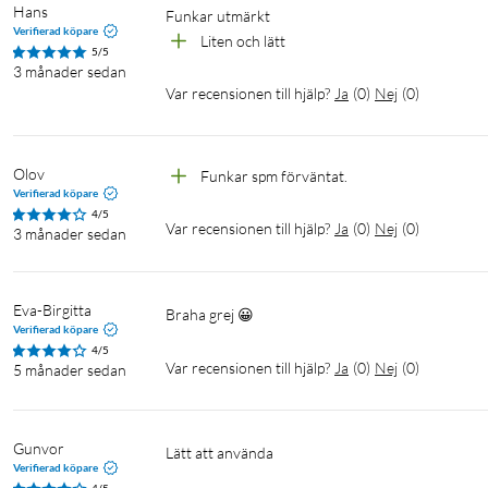
Hans
Funkar utmärkt 
Verifierad köpare
Liten och lätt 
5/5
3 månader sedan
Var recensionen till hjälp?
Ja
(
0
)
Nej
(
0
)
Olov
Funkar spm förväntat. 
Verifierad köpare
4/5
Var recensionen till hjälp?
Ja
(
0
)
Nej
(
0
)
3 månader sedan
Eva-Birgitta
Braha grej 😀
Verifierad köpare
4/5
Var recensionen till hjälp?
Ja
(
0
)
Nej
(
0
)
5 månader sedan
Gunvor
Lätt att använda
Verifierad köpare