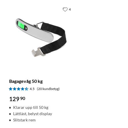
4
Bagagevåg 50 kg
4.5
(20 kundbetyg)
129
90
Klarar upp till 50 kg
Lättläst, belyst display
Slitstark rem