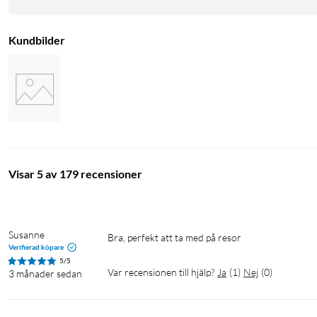
Kundbilder
Visar 5 av 179 recensioner
Susanne
Bra, perfekt att ta med på resor
Verifierad köpare
5/5
Var recensionen till hjälp?
Ja
(
1
)
Nej
(
0
)
3 månader sedan