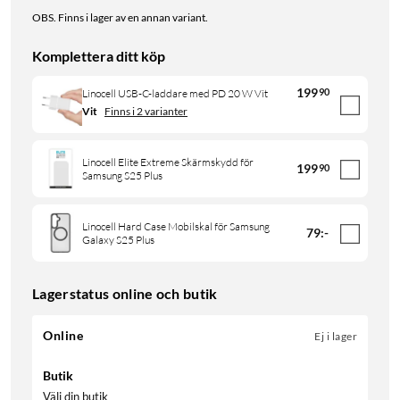
OBS. Finns i lager av en annan variant.
Komplettera ditt köp
199
90
Linocell USB-C-laddare med PD 20 W Vit
Vit
Finns i 2 varianter
Linocell Elite Extreme Skärmskydd för
199
90
Samsung S25 Plus
Linocell Hard Case Mobilskal för Samsung
79
:
-
Galaxy S25 Plus
Lagerstatus online och butik
Online
Ej i lager
Butik
Välj din butik