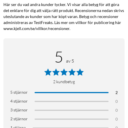
snabbt tillbaka till full laddning.
Här ser du vad andra kunder tycker. Vi visar alla betyg för att göra
det enklare för dig att välja rätt produkt. Recensionerna nedan skrivs
uteslutande av kunder som har köpt varan. Betyg och recensioner
Fingeravtryckssensor under skärmen
administreras av TestFreaks. Läs mer om villkor för publicering här
För din säkerhets skull. Lås upp med din unika fingertopp på
www.kjell.com/se/villkor/recensioner.
fingeravtryckssensorn under skärmen.
Samsung Galaxy Experience
5
Smart Switch – Börja precis där du slutade. Med Smart
av 5
Switch för du enkelt över innehåll till din nya Samsung
Galaxy-enhet.
One UI – Ge din Samsung Galaxy ett utseende som är
2
kundbetyg
mer du. Och få den att fungera på ditt sätt med One UI.
5 stjärnor
2
Samsung Members – Få tips och råd om hur du maxar
din enhets fulla potential.
4 stjärnor
0
3 stjärnor
0
2 stjärnor
Specifikationer
0
1 stjärna
0