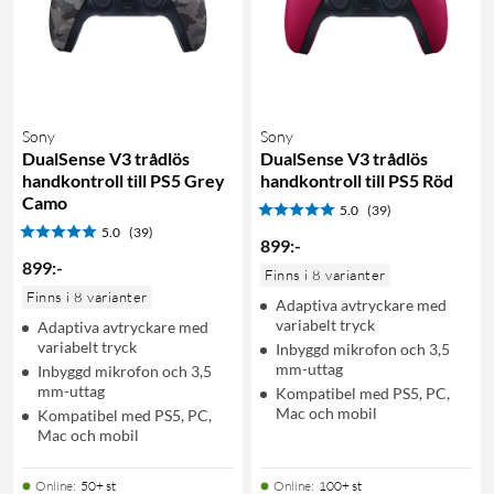
Sony
Sony
DualSense V3 trådlös
DualSense V3 trådlös
handkontroll till PS5 Grey
handkontroll till PS5 Röd
Camo
5.0
(39)
5.0
(39)
899
:
-
899
:
-
Finns i 8 varianter
Finns i 8 varianter
Adaptiva avtryckare med
variabelt tryck
Adaptiva avtryckare med
variabelt tryck
Inbyggd mikrofon och 3,5
mm-uttag
Inbyggd mikrofon och 3,5
mm-uttag
Kompatibel med PS5, PC,
Mac och mobil
Kompatibel med PS5, PC,
Mac och mobil
Online
:
50+ st
Online
:
100+ st