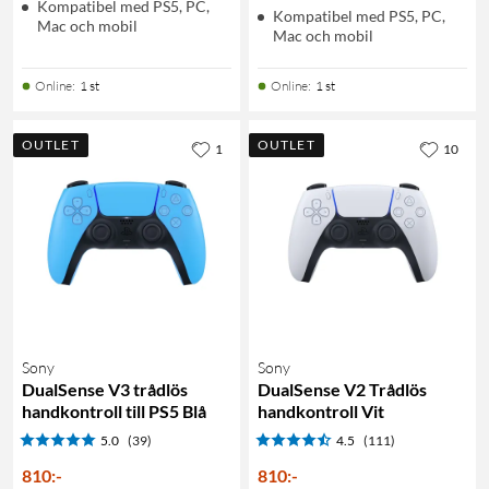
Kompatibel med PS5, PC,
Kompatibel med PS5, PC,
Mac och mobil
Mac och mobil
Online
:
1 st
Online
:
1 st
OUTLET
OUTLET
1
10
Sony
Sony
DualSense V3 trådlös
DualSense V2 Trådlös
handkontroll till PS5 Blå
handkontroll Vit
5.0
(39)
4.5
(111)
810
:
-
810
:
-