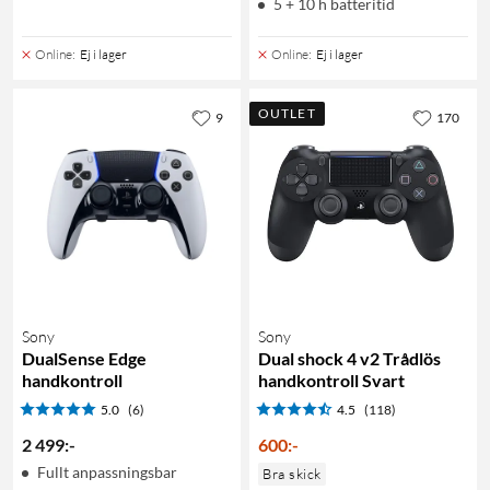
5 + 10 h batteritid
Online
:
Ej i lager
Online
:
Ej i lager
OUTLET
9
170
Sony
Sony
DualSense Edge
Dual shock 4 v2 Trådlös
handkontroll
handkontroll Svart
5.0
(6)
4.5
(118)
2 499
:
-
600
:
-
Fullt anpassningsbar
Bra skick