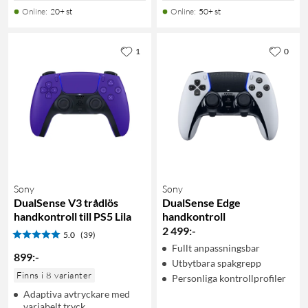
Online
:
20+ st
Online
:
50+ st
1
0
Sony
Sony
DualSense V3 trådlös
DualSense Edge
handkontroll till PS5 Lila
handkontroll
2 499
:
-
5.0
(39)
Fullt anpassningsbar
899
:
-
Utbytbara spakgrepp
Finns i 8 varianter
Personliga kontrollprofiler
Adaptiva avtryckare med
variabelt tryck