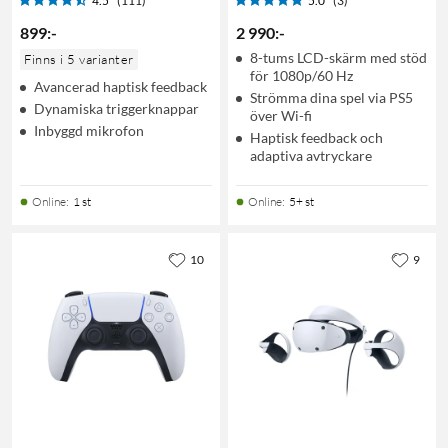
4.5
(111)
5.0
(3)
899
:
-
2 990
:
-
8-tums LCD-skärm med stöd
Finns i 5 varianter
för 1080p/60 Hz
Avancerad haptisk feedback
Strömma dina spel via PS5
Dynamiska triggerknappar
över Wi-fi
Inbyggd mikrofon
Haptisk feedback och
adaptiva avtryckare
Online
:
1 st
Online
:
5+ st
10
9