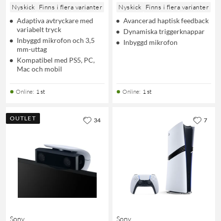
Nyskick
Finns i flera varianter
Nyskick
Finns i flera varianter
Adaptiva avtryckare med
Avancerad haptisk feedback
variabelt tryck
Dynamiska triggerknappar
Inbyggd mikrofon och 3,5
Inbyggd mikrofon
mm-uttag
Kompatibel med PS5, PC,
Mac och mobil
Online
:
1 st
Online
:
1 st
OUTLET
34
7
Sony
Sony