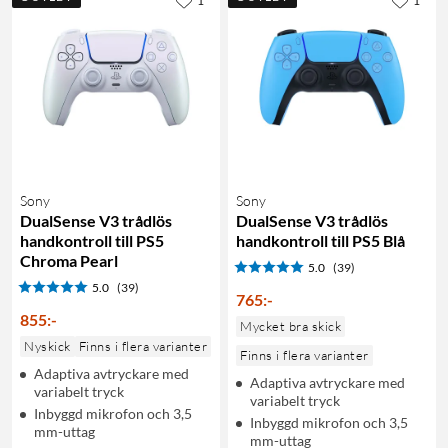
1
1
Sony
Sony
DualSense V3 trådlös
DualSense V3 trådlös
handkontroll till PS5
handkontroll till PS5 Blå
Chroma Pearl
5.0
(39)
5.0
(39)
765
:
-
855
:
-
Mycket bra skick
Nyskick
Finns i flera varianter
Finns i flera varianter
Adaptiva avtryckare med
Adaptiva avtryckare med
variabelt tryck
variabelt tryck
Inbyggd mikrofon och 3,5
Inbyggd mikrofon och 3,5
mm-uttag
mm-uttag