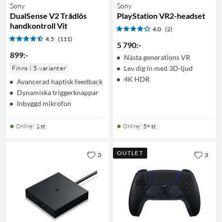
Sony
Sony
DualSense V2 Trådlös
PlayStation VR2-headset
handkontroll Vit
4.0
(2)
4.5
(111)
5 790
:
-
899
:
-
Nästa generations VR
Finns i 5 varianter
Lev dig in med 3D-ljud
4K HDR
Avancerad haptisk feedback
Dynamiska triggerknappar
Inbyggd mikrofon
Online
:
1 st
Online
:
5+ st
OUTLET
3
3