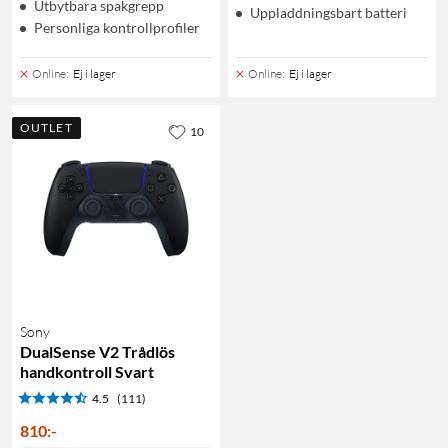
Utbytbara spakgrepp
Uppladdningsbart batteri
Personliga kontrollprofiler
Online
:
Ej i lager
Online
:
Ej i lager
OUTLET
10
Sony
DualSense V2 Trådlös
handkontroll Svart
4.5
(111)
810
:
-