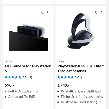
34
3
Sony
Sony
HD Kamera för Playstation
PlayStation® PULSE Elite™
5
Trådlöst headset
5.0
(1)
5.0
(1)
590
:
-
1 749
:
-
Full HD-upplösning
Kristallklart, kraftfullt ljud
Anpassad för PS5
Förlustfri trådlös anslutning
AI-styrd brusreducering