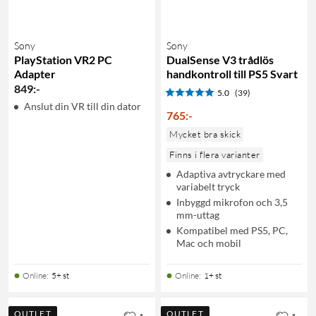
Sony
Sony
PlayStation VR2 PC
DualSense V3 trådlös
Adapter
handkontroll till PS5 Svart
849
:
-
5.0
(39)
Anslut din VR till din dator
765
:
-
Mycket bra skick
Finns i flera varianter
Adaptiva avtryckare med
variabelt tryck
Inbyggd mikrofon och 3,5
mm-uttag
Kompatibel med PS5, PC,
Mac och mobil
Online
:
5+ st
Online
:
1+ st
OUTLET
OUTLET