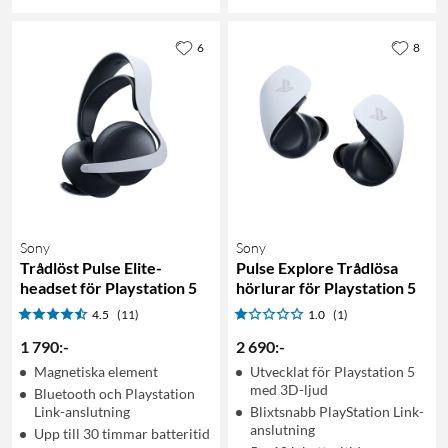
6
8
Sony
Sony
Trådlöst Pulse Elite-
Pulse Explore Trådlösa
headset för Playstation 5
hörlurar för Playstation 5
4.5
(11)
1.0
(1)
1 790
:
-
2 690
:
-
Magnetiska element
Utvecklat för Playstation 5
med 3D-ljud
Bluetooth och Playstation
Link-anslutning
Blixtsnabb PlayStation Link-
anslutning
Upp till 30 timmar batteritid