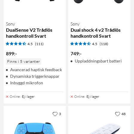
Sony
Sony
DualSense V2 Trådlös
Dual shock 4 v2 Trådlös
handkontroll Svart
handkontroll Svart
4.5
(111)
4.5
(118)
899
:
-
749
:
-
Uppladdningsbart batteri
Finns i 5 varianter
Avancerad haptisk feedback
Dynamiska triggerknappar
Inbyggd mikrofon
Online
:
Ej i lager
Online
:
Ej i lager
3
48