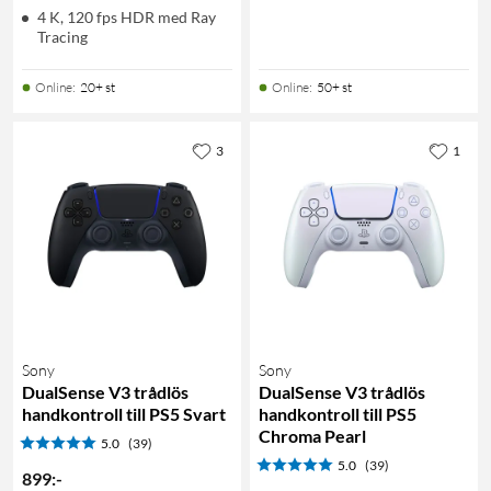
4 K, 120 fps HDR med Ray
Tracing
Online
:
20+ st
Online
:
50+ st
3
1
Sony
Sony
DualSense V3 trådlös
DualSense V3 trådlös
handkontroll till PS5 Svart
handkontroll till PS5
Chroma Pearl
5.0
(39)
5.0
(39)
899
:
-