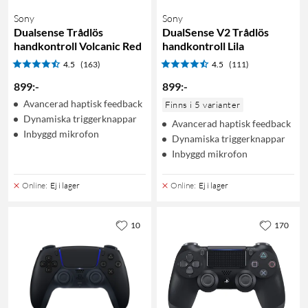
Sony
Sony
Dualsense Trådlös
DualSense V2 Trådlös
handkontroll Volcanic Red
handkontroll Lila
4.5
(163)
4.5
(111)
899
:
-
899
:
-
Avancerad haptisk feedback
Finns i 5 varianter
Dynamiska triggerknappar
Avancerad haptisk feedback
Inbyggd mikrofon
Dynamiska triggerknappar
Inbyggd mikrofon
Online
:
Ej i lager
Online
:
Ej i lager
10
170