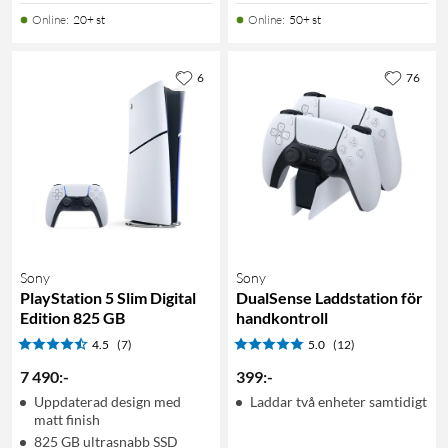
Online
:
20+ st
Online
:
50+ st
6
76
Sony
Sony
PlayStation 5 Slim Digital
DualSense Laddstation för
Edition 825 GB
handkontroll
4.5
(7)
5.0
(12)
7 490
:
-
399
:
-
Uppdaterad design med
Laddar två enheter samtidigt
matt finish
825 GB ultrasnabb SSD