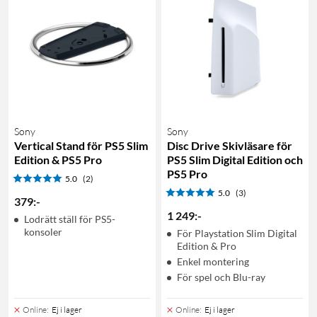
Sony
Sony
Vertical Stand för PS5 Slim
Disc Drive Skivläsare för
Edition & PS5 Pro
PS5 Slim Digital Edition och
PS5 Pro
5.0
(2)
5.0
(3)
379
:
-
1 249
:
-
Lodrätt ställ för PS5-
konsoler
För Playstation Slim Digital
Edition & Pro
Enkel montering
För spel och Blu-ray
Online
:
Ej i lager
Online
:
Ej i lager