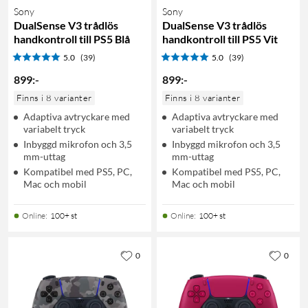
Sony
Sony
DualSense V3 trådlös
DualSense V3 trådlös
handkontroll till PS5 Blå
handkontroll till PS5 Vit
5.0
(39)
5.0
(39)
899
:
-
899
:
-
Finns i 8 varianter
Finns i 8 varianter
Adaptiva avtryckare med
Adaptiva avtryckare med
variabelt tryck
variabelt tryck
Inbyggd mikrofon och 3,5
Inbyggd mikrofon och 3,5
mm-uttag
mm-uttag
Kompatibel med PS5, PC,
Kompatibel med PS5, PC,
Mac och mobil
Mac och mobil
Online
:
100+ st
Online
:
100+ st
0
0