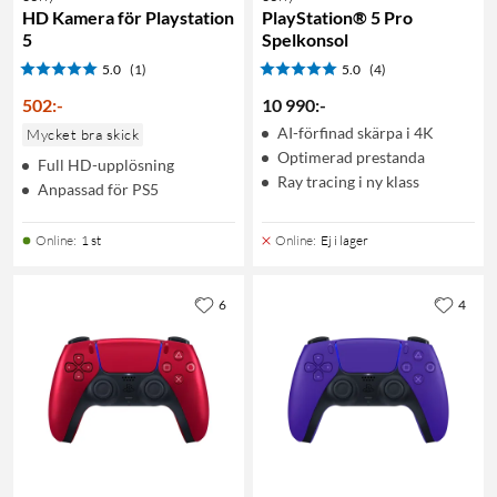
HD Kamera för Playstation
PlayStation® 5 Pro
5
Spelkonsol
5.0
(1)
5.0
(4)
502
:
-
10 990
:
-
AI-förfinad skärpa i 4K
Mycket bra skick
Optimerad prestanda
Full HD-upplösning
Ray tracing i ny klass
Anpassad för PS5
Online
:
1 st
Online
:
Ej i lager
6
4