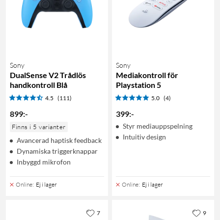
Sony
Sony
DualSense V2 Trådlös
Mediakontroll för
handkontroll Blå
Playstation 5
4.5
(111)
5.0
(4)
899
:
-
399
:
-
Styr mediauppspelning
Finns i 5 varianter
Intuitiv design
Avancerad haptisk feedback
Dynamiska triggerknappar
Inbyggd mikrofon
Online
:
Ej i lager
Online
:
Ej i lager
7
9