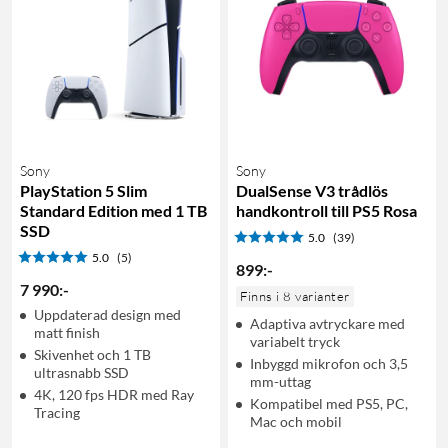
Sony
Sony
PlayStation 5 Slim
DualSense V3 trådlös
Standard Edition med 1 TB
handkontroll till PS5 Rosa
SSD
5.0
(39)
5.0
(5)
899
:
-
7 990
:
-
Finns i 8 varianter
Uppdaterad design med
Adaptiva avtryckare med
matt finish
variabelt tryck
Skivenhet och 1 TB
Inbyggd mikrofon och 3,5
ultrasnabb SSD
mm-uttag
4K, 120 fps HDR med Ray
Kompatibel med PS5, PC,
Tracing
Mac och mobil