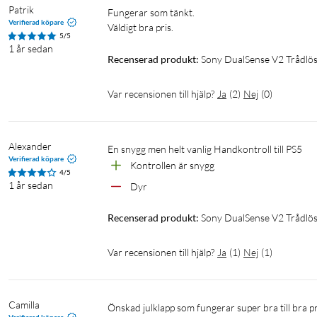
Patrik
Fungerar som tänkt.

Verifierad köpare
Väldigt bra pris.
5/5
1 år sedan
Recenserad produkt:
Sony DualSense V2 Trådlös
Var recensionen till hjälp?
Ja
(
2
)
Nej
(
0
)
Alexander
En snygg men helt vanlig Handkontroll till PS5
Verifierad köpare
Kontrollen är snygg
4/5
1 år sedan
Dyr
Recenserad produkt:
Sony DualSense V2 Trådlös
Var recensionen till hjälp?
Ja
(
1
)
Nej
(
1
)
Camilla
Önskad julklapp som fungerar super bra till bra p