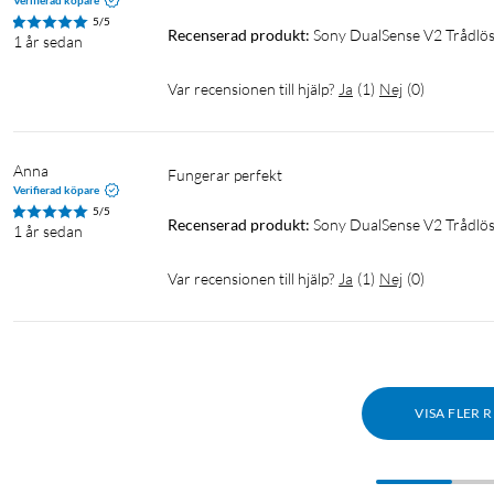
Verifierad köpare
5/5
Recenserad produkt:
Sony DualSense V2 Trådlös
1 år sedan
Var recensionen till hjälp?
Ja
(
1
)
Nej
(
0
)
Anna
Fungerar perfekt 
Verifierad köpare
5/5
Recenserad produkt:
Sony DualSense V2 Trådlös 
1 år sedan
Var recensionen till hjälp?
Ja
(
1
)
Nej
(
0
)
VISA FLER 