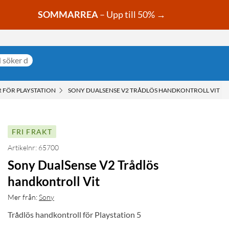
SOMMARREA
– Upp till 50% →
FÖR PLAYSTATION
SONY DUALSENSE V2 TRÅDLÖS HANDKONTROLL VIT
FRI FRAKT
Artikelnr: 65700
Sony DualSense V2 Trådlös
handkontroll Vit
Mer från:
Sony
Trådlös handkontroll för Playstation 5