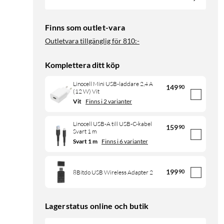
Finns som outlet-vara
Outletvara tillgänglig för
810:-
Komplettera ditt köp
Linocell Mini USB-laddare 2,4 A
149
90
(12 W) Vit
Vit
Finns i 2 varianter
Linocell USB-A till USB-C-kabel
159
90
Svart 1 m
Svart 1 m
Finns i 6 varianter
199
90
8Bitdo USB Wireless Adapter 2
Lagerstatus online och butik