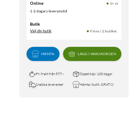
Online
1+ st
1-2 dagars leveranstid
Butik
Välj din butik
Finns i 2 butiker.
HÄMTA
LÄGG I VARUKORGEN
Fri frakt från 599:-
Öppet köp i 100 dagar
Snabba leveranser
Hämta i butik, GRATIS!