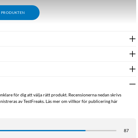
M PRODUKTEN
enklare för dig att välja rätt produkt. Recensionerna nedan skrivs
istreras av TestFreaks. Läs mer om villkor för publicering här
nkelt två kontroller samtidigt med PS5 dualsense laddstation
87