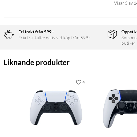
Visar 5 av 1
Fri frakt från 599:-
Öppet k
Fria fraktalternativ vid köp från 599:-
Som medl
butiker
Liknande produkter
4