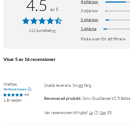
4.5
4 stjärnor
av 5
3 stjärnor
2 stjärnor
1 stjärna
111
kundbetyg
Klicka ovan för att filtrera
Visar 5 av 16 recensioner
Playstation 5
PS5
Mattias
Snabb leverans. Snygg färg.
Verifierad köpare
5/5
Recenserad produkt:
Sony DualSense V2 Trådlös
1 år sedan
Var recensionen till hjälp?
Ja
(
2
)
Nej
(
0
)