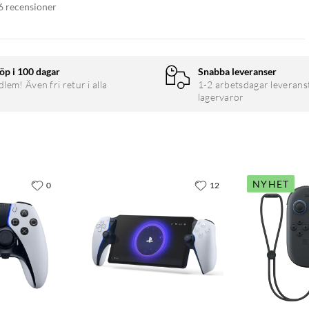
6 recensioner
öp i 100 dagar
Snabba leveranser
em! Även fri retur i alla
1-2 arbetsdagar leverans
lagervaror
NYHET
0
12