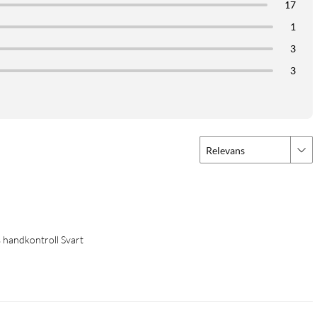
17
1
3
3
Relevans
 handkontroll Svart