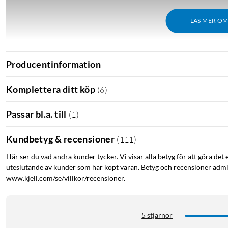
LÄS MER O
Producentinformation
Komplettera ditt köp
(
6
)
Passar bl.a. till
(
1
)
Kundbetyg & recensioner
(
111
)
Här ser du vad andra kunder tycker. Vi visar alla betyg för att göra det 
uteslutande av kunder som har köpt varan. Betyg och recensioner admin
www.kjell.com/se/villkor/recensioner.
Inbyggt uppladdningsbart batteri som laddas via USB-C. Ladda e
5 stjärnor
(
62773
)
.