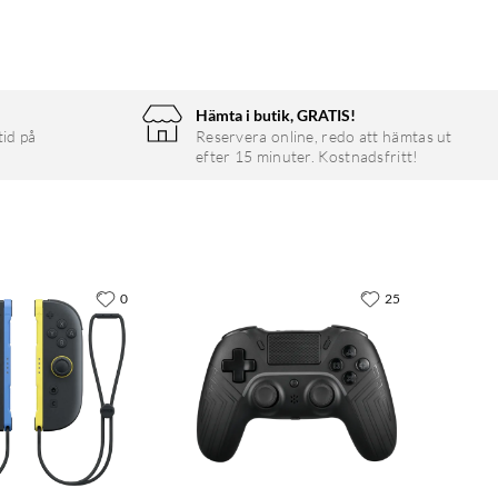
Hämta i butik, GRATIS!
tid på
Reservera online, redo att hämtas ut
efter 15 minuter. Kostnadsfritt!
0
25