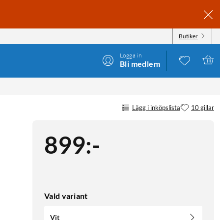
Butiker
Logga in
Bli medlem
Lägg i inköpslista
10 gillar
899
:
-
Vald variant
Vit