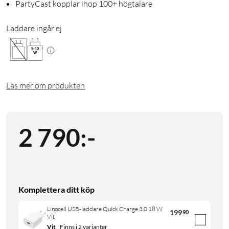
PartyCast kopplar ihop 100+ högtalare
Laddare ingår ej
5
-
10
W
Läs mer om produkten
2 790
:
-
Komplettera ditt köp
Linocell USB-laddare Quick Charge 3.0 18 W
199
90
Vit
Vit
Finns i 2 varianter