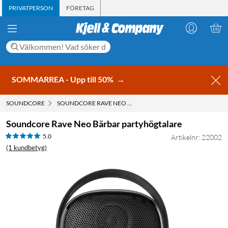
PRIVATPERSON
FÖRETAG
SOMMARREA - Upp till 50%
→
SOUNDCORE
SOUNDCORE RAVE NEO BÄRBAR PARTYHÖGTALARE
Soundcore Rave Neo Bärbar partyhögtalare
5.0
Artikelnr: 22002
(1 kundbetyg)