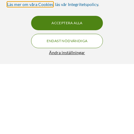
Läs mer om våra Cookies
,
läs vår Integritetspolicy
.
ACCEPTERA ALLA
ENDAST NÖDVÄNDIGA
Ändra inställningar
Soundcore Rave Neo Bärbar partyhögtalare
FRI FRAKT
5/5
2 790:-
HÄMTA
LÄGG I VARUKORGEN