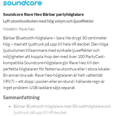
Soundcore Rave Neo Bärbar partyhögtalare
Lyft utomhusfesten med hög volym och ljuseffekter
Modellnr: Rave Neo
Bärbar Bluetooth-högtalare – bara lite drygt 30 centimeter
hög – med ett ljudtryck på upp till hela 98 decibel. Den höga
ljudvolymen tillsammans med synkade ljuseffekter och
möjligheten att koppla ihop den med över 100 PartyCast-
kompatibla Soundcore-högtalare gör Rave Neo till den
perfekta högtalaren för festerna utomhus eller i stora lokaler.
En annan bra sak: Rave Neo-högtalaren är helt vattentät
(IPX7) – ett dopp i poolen eller en stund i hällande regn är
inget problem. USB-laddare säljs separat.
Sammanfattning
Bärbar Bluetooth-högtalare med 50-watthögtalare och
ljudtryck på upp till 98 decibel.