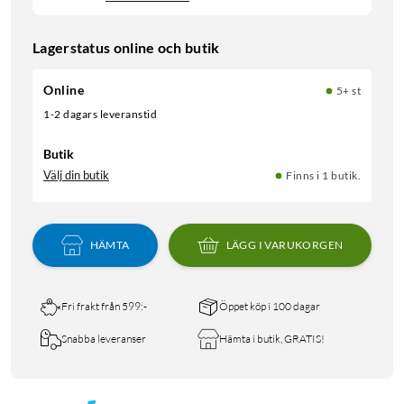
Lagerstatus online och butik
Online
5+ st
1-2 dagars leveranstid
Butik
Välj din butik
Finns i 1 butik.
HÄMTA
LÄGG I VARUKORGEN
Fri frakt från 599:-
Öppet köp i 100 dagar
Snabba leveranser
Hämta i butik, GRATIS!