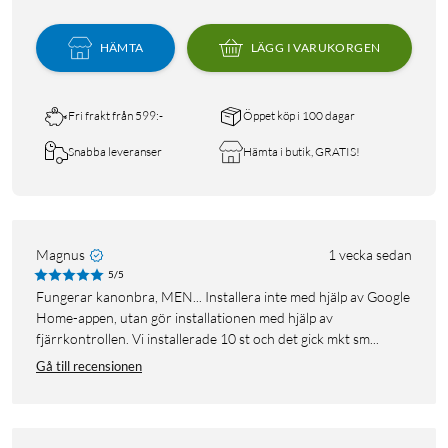
HÄMTA
LÄGG I VARUKORGEN
Fri frakt från 599:-
Öppet köp i 100 dagar
Snabba leveranser
Hämta i butik, GRATIS!
Magnus
1 vecka sedan
5/5
Fungerar kanonbra, MEN... Installera inte med hjälp av Google
Home-appen, utan gör installationen med hjälp av
fjärrkontrollen. Vi installerade 10 st och det gick mkt sm...
Gå till recensionen