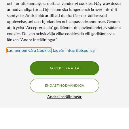
och för att kunna göra detta använder vi cookies. Några av dessa
är nödvändiga för att kjell.com ska fungera och kräver inte ditt
samtycke. Andra bidrar till att du ska få en skräddarsydd
upplevelse, unika erbjudanden och anpassade annonser. Genom
att trycka "Acceptera alla" godkänner du användandet av sådana
cookies. Du kan också välja vilka cookies du vill godkänna via
länken "Ändra inställningar".
Läs mer om våra Cookies
,
läs vår Integritetspolicy
.
ACCEPTERA ALLA
ENDAST NÖDVÄNDIGA
Ändra inställningar
Strong LEAP-S3+V2 4K Google TV-box
FRI FRAKT
4.5/5
899:-