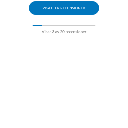
1x fjärrkontroll
VISA FLER RECENSIONER
1x strömadapter
1x HDMI-kabel
2x AAA-batterier
Visar 3 av 20 recensioner
Installationsguide
Dokumentation