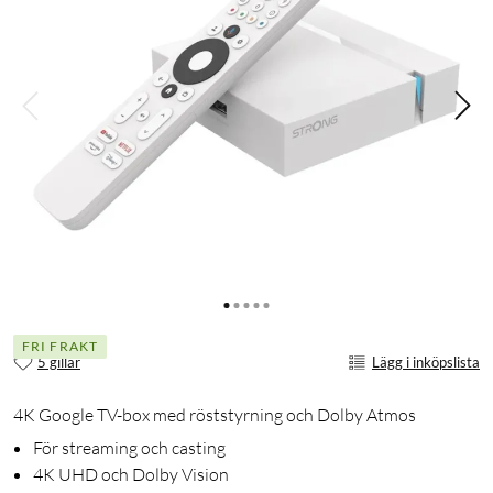
FRI FRAKT
5 gillar
Lägg i inköpslista
4K Google TV-box med röststyrning och Dolby Atmos
För streaming och casting
4K UHD och Dolby Vision