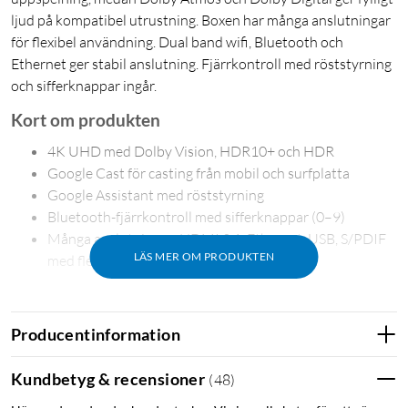
ljud på kompatibel utrustning. Boxen har många anslutningar
för flexibel användning. Dual band wifi, Bluetooth och
Ethernet ger stabil anslutning. Fjärrkontroll med röststyrning
och sifferknappar ingår.
Kort om produkten
4K UHD med Dolby Vision, HDR10+ och HDR
Google Cast för casting från mobil och surfplatta
Google Assistant med röststyrning
Bluetooth-fjärrkontroll med sifferknappar (0–9)
Många anslutningar: HDMI 2.1, Ethernet, USB, S/PDIF
LÄS MER OM PRODUKTEN
med flera
Streaming med Google TV
Google TV samlar appar och innehåll i ett överskådligt
Producentinformation
gränssnitt och ger enkel åtkomst till underhållning via Google
Play Store. Du kan installera appar, få personliga
Kundbetyg & recensioner
(
48
)
rekommendationer och fortsätta titta där du slutade – direkt