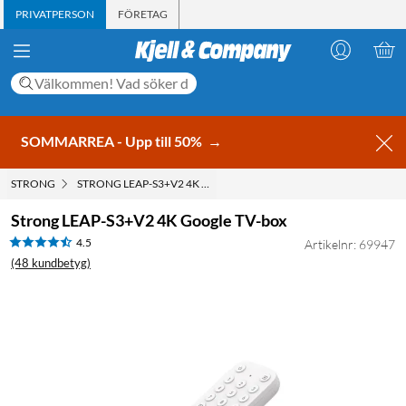
PRIVATPERSON
FÖRETAG
SOMMARREA - Upp till 50%
→
STRONG
STRONG LEAP-S3+V2 4K GOOGLE TV-BOX
Strong LEAP-S3+V2 4K Google TV-box
4.5
Artikelnr: 69947
(48 kundbetyg)