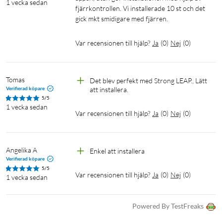
Videoformat: AV1, VP8/VP9, HEVC H.265, AVC H.264, MPEG-
1 vecka sedan
fjärrkontrollen. Vi installerade 10 st och det 
4, Dolby Vision, HDR10+, HDR10, HLG
gick mkt smidigare med fjärren.
Bildformat: 16:9 (auto/fullskärm)
Ljuddekodning: Dolby Digital MS12, Dolby Atmos, AAC
Var recensionen till hjälp?
Ja
(
0
)
Nej
(
0
)
(flera), MPEG Audio Layers 1/2/3, MPEG-4 Audio
Wifi: IEEE 802.11b/g/n (2,4 GHz) och IEEE 802.11a/n/ac (5
GHz)
Tomas
Det blev perfekt med Strong LEAP., Lätt 
Bluetooth: 5.0 (LE 4.2) HDMI: 2.1 Ethernet: RJ45 10/100 USB:
Verifierad köpare
att installera.
1x USB-A 2.0 (500 mA)
5/5
1 vecka sedan
Digital ljudutgång: S/PDIF (optisk)
Var recensionen till hjälp?
Ja
(
0
)
Nej
(
0
)
Strömadapter: 12 V DC / 1 A
Strömförbrukning (i drift): 7 W
Driftstemperatur: 0 till +40 °C
Angelika A
Enkel att installera 
Förvaringstemperatur: -10 till +70 °C
Verifierad köpare
Mått (BxDxH): 96 × 96 × 23 mm
5/5
Var recensionen till hjälp?
Ja
(
0
)
Nej
(
0
)
1 vecka sedan
Vikt: 153 g
I förpackningen
Powered By TestFreaks
1x Strong LEAP-S3+V2 4K Google TV-box