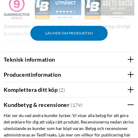
Gamereactor: "Lysande design, strålande brusreducering, otroligt
bra batteritid, fenomenal ljudkvalitet."
LÄS MER OM PRODUKTEN
Ljud & Bild: "Kungen av bas."
Teknisk information
Specifikationer
Producentinformation
Hörlursdesign: True wireless
Trådlös: Ja
Komplettera ditt köp
(
2
)
Mikrofon: Ja
Aktiv brusreducering (ANC): Ja
Kundbetyg & recensioner
(
179
)
Inbyggd medhörningsfunktion: Ja
Här ser du vad andra kunder tycker. Vi visar alla betyg för att göra
Stöd för röstassistenter: Ja
det enklare för dig att välja rätt produkt. Recensionerna nedan skrivs
Frekvensrespons: 16–22 KHz
uteslutande av kunder som har köpt varan. Betyg och recensioner
Impedans: 24 Ohm
administreras av TestFreaks. Läs mer om villkor för publicering här