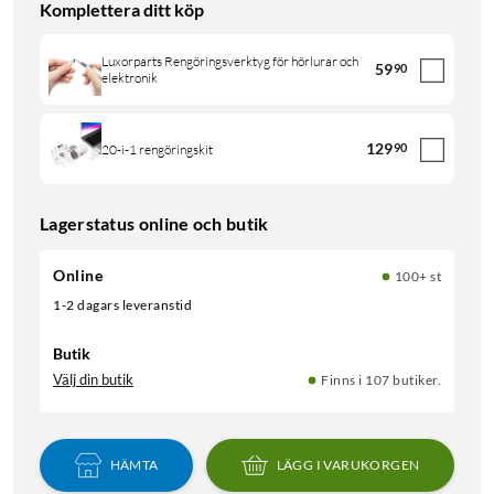
Komplettera ditt köp
Luxorparts Rengöringsverktyg för hörlurar och
59
90
elektronik
129
90
20-i-1 rengöringskit
Lagerstatus online och butik
Online
100+ st
1-2 dagars leveranstid
Butik
Välj din butik
Finns i 107 butiker.
HÄMTA
LÄGG I VARUKORGEN