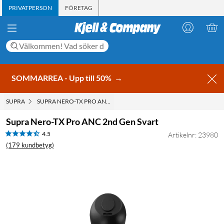
PRIVATPERSON
FÖRETAG
SOMMARREA - Upp till 50%
→
SUPRA
SUPRA NERO-TX PRO ANC 2ND GEN SVART
Supra Nero-TX Pro ANC 2nd Gen Svart
4.5
Artikelnr: 23980
(179 kundbetyg)