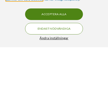
ACCEPTERA ALLA
ENDAST NÖDVÄNDIGA
Ändra inställningar
Supra Nero-TX Pro ANC 2nd Gen Svart
FRI FRAKT
4.5/5
1 299:-
HÄMTA
LÄGG I VARUKORGEN