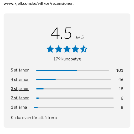
Känslighet: 97 dB @ 1Khz
www.kjell.com/se/villkor/recensioner.
Batterikapacitet: 7 timmar speltid < 1 timmes
laddningstid, 6 timmar med brusreduceringsläget
Laddningsetui: Powermag II© 120 timmars
4.5
laddningskapacitet < 2,5 timmars laddningstid
Skydd: IPX6, svett- och vattenresident
av 5
Vikt: 3,5 g
179
kundbetyg
5 stjärnor
101
4 stjärnor
46
3 stjärnor
18
2 stjärnor
6
1 stjärna
8
Klicka ovan för att filtrera