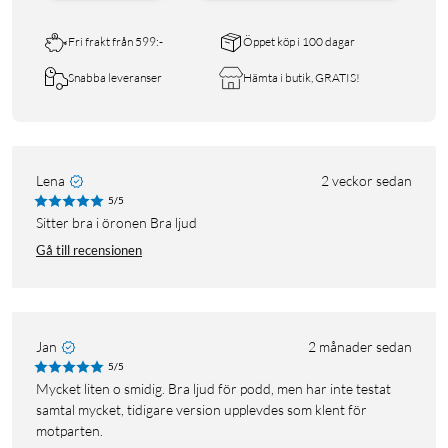
Fri frakt från 599:-
Öppet köp i 100 dagar
Snabba leveranser
Hämta i butik, GRATIS!
Lena
2 veckor sedan
5/5
Sitter bra i öronen Bra ljud
Gå till recensionen
Jan
2 månader sedan
5/5
Mycket liten o smidig. Bra ljud för podd, men har inte testat
samtal mycket, tidigare version upplevdes som klent för
motparten.