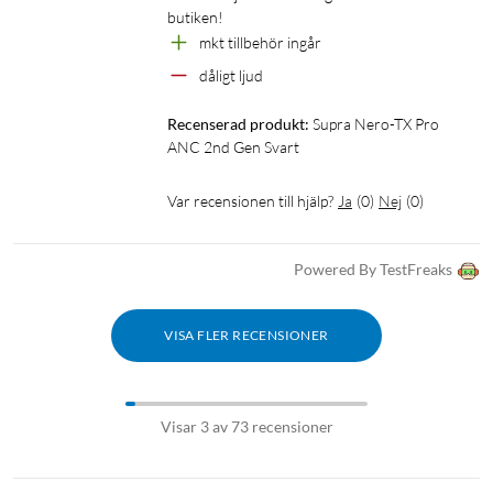
butiken! 
mkt tillbehör ingår
dåligt ljud
Recenserad produkt:
Supra Nero-TX Pro 
ANC 2nd Gen Svart
Var recensionen till hjälp?
Ja
(
0
)
Nej
(
0
)
Powered By TestFreaks
VISA FLER RECENSIONER
Visar 3 av 73 recensioner