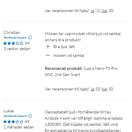
Var recensionen till hjälp?
Ja
(
1
)
Nej
(
0
)
Christian
micken tar upp mycket yttre ljud vid samtal, 
Verifierad köpare
annars bra produkt!
3/5
Bra ljud, lätt
3 veckor sedan
micken vid samtal
Recenserad produkt:
Supra Nero-TX Pro 
ANC 2nd Gen Svart
Var recensionen till hjälp?
Ja
(
0
)
Nej
(
0
)
Lukas
Oacceptabelt ljud i förhållande till t.ex. 
Verifierad köpare
Airpods 4 som var tillfälligt i samma prisplass 
3/5
1300SEK. Det klippte vid samtal i lätt vind. 

1 månader sedan
En extrastjärna till trevlig kundbemötande i 