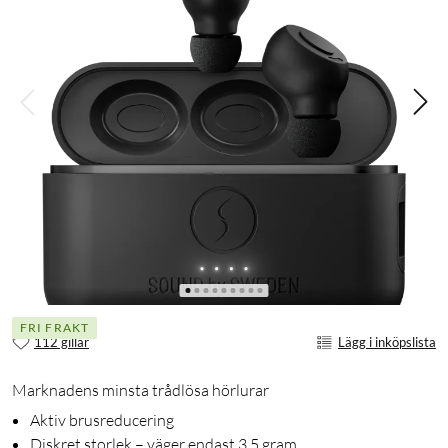
FRI FRAKT
112 gillar
Lägg i inköpslista
Marknadens minsta trådlösa hörlurar
Aktiv brusreducering
Diskret storlek – väger endast 3,5 gram