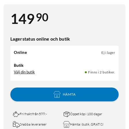
90
149
Lagerstatus online och butik
Online
Ej i lager
Butik
Välj din butik
Finns i 2 butiker.
HÄMTA
Fri frakt från 599:-
Öppet köp i 100 dagar
Snabba leveranser
Hämta i butik, GRATIS!