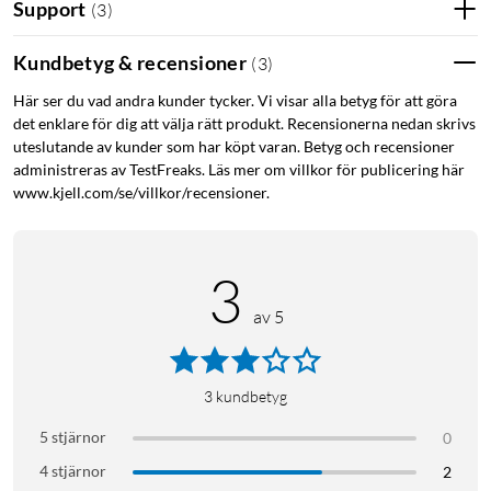
Support
(
3
)
Kundbetyg & recensioner
(
3
)
Här ser du vad andra kunder tycker. Vi visar alla betyg för att göra
det enklare för dig att välja rätt produkt. Recensionerna nedan skrivs
uteslutande av kunder som har köpt varan. Betyg och recensioner
administreras av TestFreaks. Läs mer om villkor för publicering här
www.kjell.com/se/villkor/recensioner.
3
av 5
3
kundbetyg
5 stjärnor
0
4 stjärnor
2