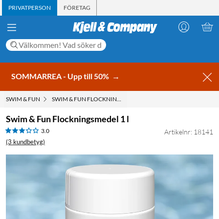
PRIVATPERSON
FÖRETAG
SOMMARREA - Upp till 50%
→
SWIM & FUN
SWIM & FUN FLOCKNINGSMEDEL 1 L
Swim & Fun Flockningsmedel 1 l
3.0
Artikelnr: 18141
(3 kundbetyg)