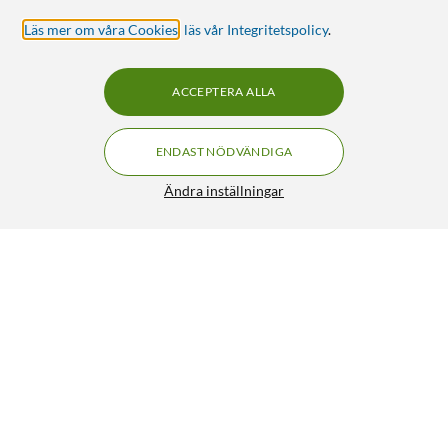
Läs mer om våra Cookies
,
läs vår Integritetspolicy
.
ACCEPTERA ALLA
ENDAST NÖDVÄNDIGA
Ändra inställningar
Swim & Fun Flockningsmedel 1 l
149:90
3/5
HÄMTA