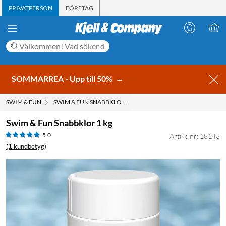
PRIVATPERSON
FÖRETAG
SOMMARREA - Upp till 50%
→
SWIM & FUN
SWIM & FUN SNABBKLOR 1 KG
Swim & Fun Snabbklor 1 kg
5.0
Artikelnr: 18143
(1 kundbetyg)