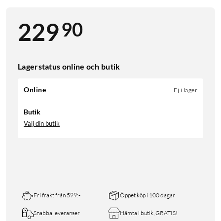
90
229
Lagerstatus online och butik
Online
Ej i lager
Butik
Välj din butik
Fri frakt från 599:-
Öppet köp i 100 dagar
Snabba leveranser
Hämta i butik, GRATIS!