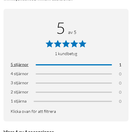
5
av 5
1
kundbetyg
5 stjärnor
1
4 stjärnor
0
3 stjärnor
0
2 stjärnor
0
1 stjärna
0
Klicka ovan för att filtrera
Visar 1 av 1 recensioner