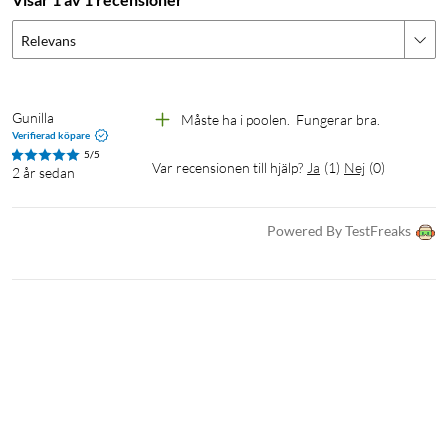
Relevans
Gunilla
Måste ha i poolen.  Fungerar bra.
Verifierad köpare
5/5
Var recensionen till hjälp?
Ja
(
1
)
Nej
(
0
)
2 år sedan
Powered By TestFreaks