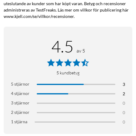
uteslutande av kunder som har köpt varan. Betyg och recensioner
administreras av TestFreaks. Läs mer om villkor för publicering här
www.kjell.com/se/villkor/recensioner.
4.5
av 5
5
kundbetyg
5 stjärnor
3
4 stjärnor
2
3 stjärnor
0
2 stjärnor
0
1 stjärna
0