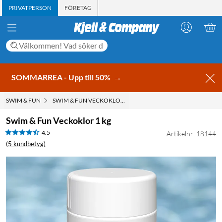
PRIVATPERSON
FÖRETAG
SOMMARREA - Upp till 50%
→
SWIM & FUN
SWIM & FUN VECKOKLOR 1 KG
Swim & Fun Veckoklor 1 kg
4.5
Artikelnr: 18144
(5 kundbetyg)