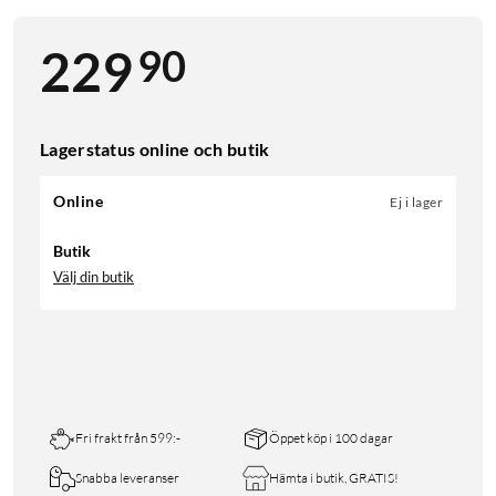
90
229
Lagerstatus online och butik
Online
Ej i lager
Butik
Välj din butik
Fri frakt från 599:-
Öppet köp i 100 dagar
Snabba leveranser
Hämta i butik, GRATIS!