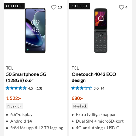
OUTLET
OUTLET
13
4
TCL
TCL
50 Smartphone 5G
Onetouch 4043 ECO
(128GB) 6.6"
design
4.5
(13)
3.0
(4)
1 522
:
-
680
:
-
Nyskick
Nyskick
6.6"-display
Extra tydliga knappar
Android 14
Dual SIM + microSD-kort
Stöd för upp till 2 TB lagring
4G-anslutning + USB-C