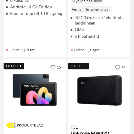
6"-display.
Mycket bra skick
Android 14 Go Edition
Finns i flera varianter
Stöd för upp till 1 TB lagring
10 GB extra surf vid första
laddningen
Olåst
6 h batteritid
Online
:
Ej i lager
Online
:
Ej i lager
OUTLET
OUTLET
15
44
(PRODUKTBLAD)
TCL
Linkzone MW42V