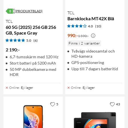
(PRODUKTBLAD)
TCL
Barnklocka MT42X Blå
TCL
4.0
(10)
60 5G (2025) 256 GB 256
GB, Space Gray
990
:
-
1 590:-
5.0
(6)
Finns i 2 varianter
2 190
:
-
Tvåvägs videosamtal och
HD-kamera
6,7-tumsskärm med 120 Hz
GPS-positionering
Stort batteri på 5200 mAh
Upp till 7 dagars batteritid
50 MP dubbelkamera med
HDR
Online
:
Ej i lager
Online
:
Ej i lager
5
43