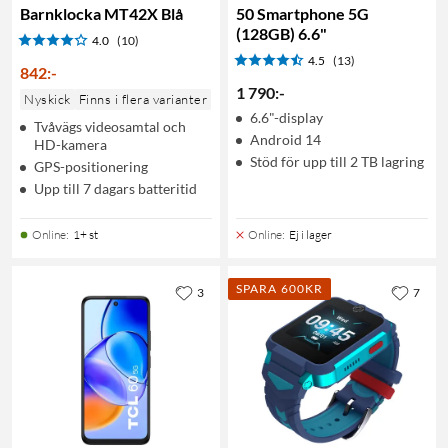
Barnklocka MT42X Blå
50 Smartphone 5G
(128GB) 6.6"
4.0
(10)
4.5
(13)
842
:
-
1 790
:
-
Nyskick
Finns i flera varianter
6.6"-display
Tvåvägs videosamtal och
Android 14
HD-kamera
Stöd för upp till 2 TB lagring
GPS-positionering
Upp till 7 dagars batteritid
Online
:
1+ st
Online
:
Ej i lager
SPARA 600KR
3
7