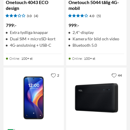
Onetouch 4043 ECO
Onetouch 5044 tålig 4G-
design
mobil
3.0
(4)
4.0
(5)
799
:
-
999
:
-
Extra tydliga knappar
2,4"-display
Dual SIM + microSD-kort
Kamera för bild och video
4G-anslutning + USB-C
Bluetooth 5.0
Online
:
100+ st
Online
:
100+ st
2
44