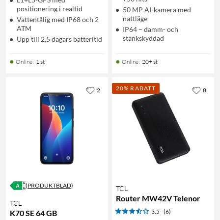
positionering i realtid
50 MP AI-kamera med
nattläge
Vattentålig med IP68 och 2
ATM
IP64 – damm- och
stänkskyddad
Upp till 2,5 dagars batteritid
Online
:
1 st
Online
:
20+ st
20% RABATT
2
8
(PRODUKTBLAD)
TCL
Router MW42V Telenor
TCL
3.5
(6)
K70 SE 64 GB