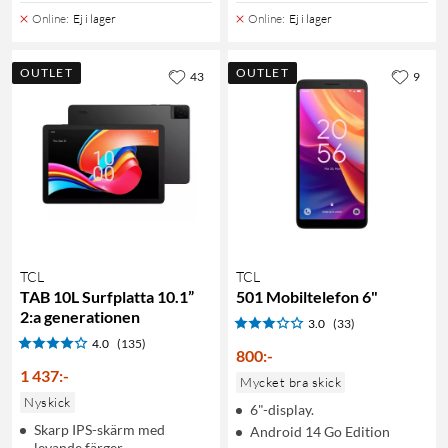
Online
:
Ej i lager
Online
:
Ej i lager
OUTLET
OUTLET
43
9
TCL
TCL
TAB 10L Surfplatta 10.1”
501 Mobiltelefon 6"
2:a generationen
3.0
(33)
4.0
(135)
800
:
-
1 437
:
-
Mycket bra skick
Nyskick
6"-display.
Skarp IPS-skärm med
Android 14 Go Edition
levande färger