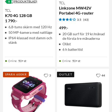
(PRODUKTBLAD)
TCL
Linkzone MW42V
TCL
Portabel 4G-router
K70 4G 128 GB
3.5
(43)
1 790
:
-
6,8-tums skärm med 120 Hz
499
:
-
50 MP-kamera med nattläge
20 GB surf för 19 kr/månad
IP64-klassad mot damm och
de första tre månaderna
stänk
Olåst
6 h batteritid
Online
:
50+ st
Online
:
50+ st
SPARA 600KR
OUTLET
3
44