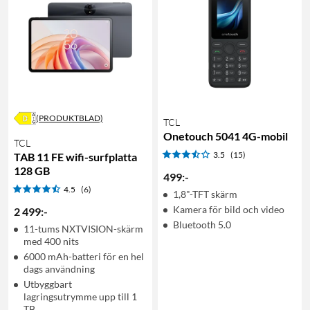
(PRODUKTBLAD)
TCL
Onetouch 5041 4G-mobil
TCL
3.5
(15)
TAB 11 FE wifi-surfplatta
128 GB
499
:
-
4.5
(6)
1,8"-TFT skärm
Kamera för bild och video
2 499
:
-
Bluetooth 5.0
11-tums NXTVISION-skärm
med 400 nits
6000 mAh-batteri för en hel
dags användning
Utbyggbart
lagringsutrymme upp till 1
TB