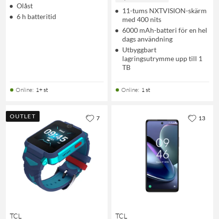
Olåst
11-tums NXTVISION-skärm
6 h batteritid
med 400 nits
6000 mAh-batteri för en hel
dags användning
Utbyggbart
lagringsutrymme upp till 1
TB
Online
:
1+ st
Online
:
1 st
OUTLET
7
13
TCL
TCL