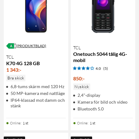
(PRODUKTBLAD)
TCL
Onetouch 5044 tålig 4G-
TCL
mobil
K70 4G 128 GB
4.0
(5)
1 343
:
-
Bra skick
850
:
-
6,8-tums skärm med 120 Hz
Nyskick
50 MP-kamera med nattläge
2,4"-display
IP64-klassad mot damm och
Kamera för bild och video
stänk
Bluetooth 5.0
Online
:
1 st
Online
:
1 st