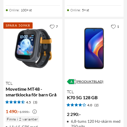
Online
:
100+ st
Online
:
5+ st
SPARA 509KR
7
1
(PRODUKTBLAD)
TCL
Movetime MT48 -
TCL
smartklocka för barn Grå
K70 5G 128 GB
4.5
(3)
4.0
(2)
1 490
:
-
1 999:-
2 290
:
-
Finns i 2 varianter
6,8-tums 120 Hz-skärm med
750 nits
L1+L5-GPS med