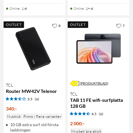
Online
:
1 st
Online
:
1+ st
OUTLET
OUTLET
8
7
(PRODUKTBLAD)
TCL
Router MW42V Telenor
TCL
3.5
(6)
TAB 11 FE wifi-surfplatta
128 GB
340
:
-
4.5
(6)
Nyskick
Finns i flera varianter
2 000
:
-
10 GB extra surf vid första
laddningen
Mycket bra skick