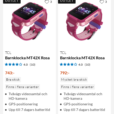
OUTLET
OUTLET
3
3
TCL
TCL
Barnklocka MT42X Rosa
Barnklocka MT42X Rosa
4.0
(10)
4.0
(10)
743
:
-
792
:
-
Bra skick
Mycket bra skick
Finns i flera varianter
Finns i flera varianter
Tvåvägs videosamtal och
Tvåvägs videosamtal och
HD-kamera
HD-kamera
GPS-positionering
GPS-positionering
Upp till 7 dagars batteritid
Upp till 7 dagars batteritid