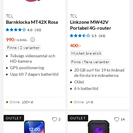
TCL
TCL
Barnklocka MT42X Rosa
Linkzone MW42V
Portabel 4G-router
4.0
(10)
3.5
(43)
990
:
-
1 590:-
400
:
-
Finns i 2 varianter
Mycket bra skick
Tvåvägs videosamtal och
HD-kamera
Finns i flera varianter
GPS-positionering
20 GB surf för 19 kr/månad
Upp till 7 dagars batteritid
de första tre månaderna
Olåst
6 h batteritid
Online
:
100+ st
Online
:
1+ st
OUTLET
OUTLET
2
14