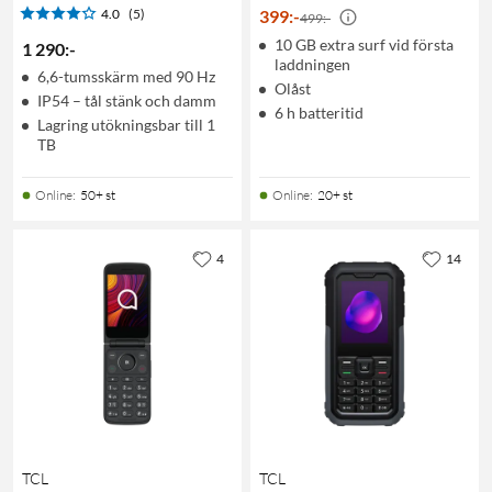
4.0
(5)
399
:
-
499:-
10 GB extra surf vid första
1 290
:
-
laddningen
6,6-tumsskärm med 90 Hz
Olåst
IP54 – tål stänk och damm
6 h batteritid
Lagring utökningsbar till 1
TB
Online
:
50+ st
Online
:
20+ st
4
14
TCL
TCL