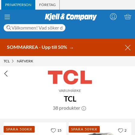
PRIVATPERSON
FÖRETAG
SOMMARREA - Upp till 50%
→
TCL
NÄTVERK
VARUMÄRKE
TCL
38 produkter
SPARA 500KR
SPARA 509KR
15
2