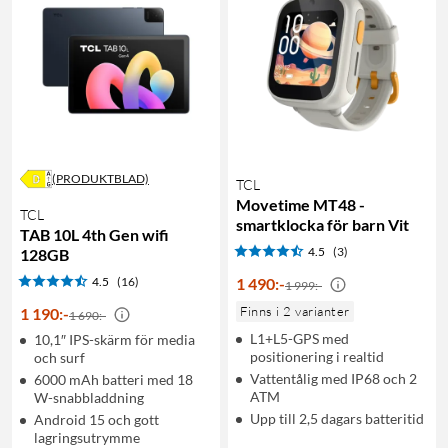
(PRODUKTBLAD)
TCL
Movetime MT48 -
TCL
smartklocka för barn Vit
TAB 10L 4th Gen wifi
4.5
(3)
128GB
4.5
(16)
1 490
:
-
1 999:-
Finns i 2 varianter
1 190
:
-
1 690:-
L1+L5-GPS med
10,1″ IPS-skärm för media
positionering i realtid
och surf
Vattentålig med IP68 och 2
6000 mAh batteri med 18
ATM
W-snabbladdning
Upp till 2,5 dagars batteritid
Android 15 och gott
lagringsutrymme