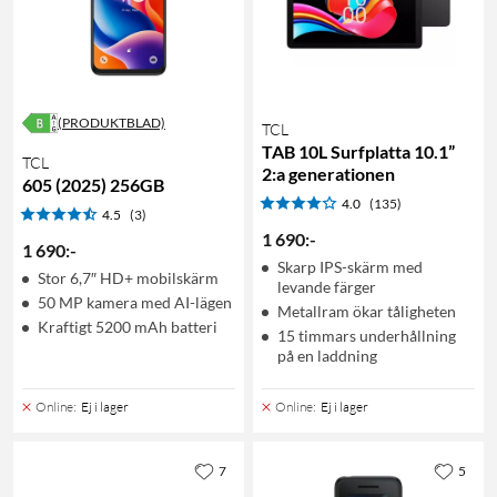
(PRODUKTBLAD)
TCL
TAB 10L Surfplatta 10.1”
TCL
2:a generationen
605 (2025) 256GB
4.0
(135)
4.5
(3)
1 690
:
-
1 690
:
-
Skarp IPS-skärm med
Stor 6,7″ HD+ mobilskärm
levande färger
50 MP kamera med AI-lägen
Metallram ökar tåligheten
Kraftigt 5200 mAh batteri
15 timmars underhållning
på en laddning
Online
:
Ej i lager
Online
:
Ej i lager
7
5