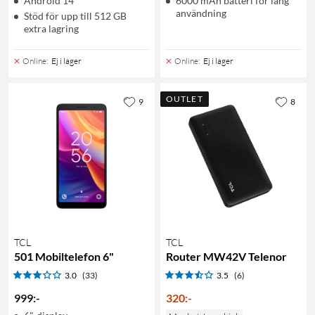
Android 14
6000 mAh batteri för lång
användning
Stöd för upp till 512 GB
extra lagring
Online
:
Ej i lager
Online
:
Ej i lager
OUTLET
9
8
TCL
TCL
501 Mobiltelefon 6"
Router MW42V Telenor
3.0
(33)
3.5
(6)
999
:
-
320
:
-