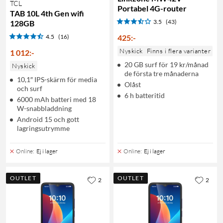
TCL
Portabel 4G-router
TAB 10L 4th Gen wifi
3.5
(43)
128GB
4.5
(16)
425
:
-
Nyskick
Finns i flera varianter
1 012
:
-
20 GB surf för 19 kr/månad
Nyskick
de första tre månaderna
10,1″ IPS-skärm för media
Olåst
och surf
6 h batteritid
6000 mAh batteri med 18
W-snabbladdning
Android 15 och gott
lagringsutrymme
Online
:
Ej i lager
Online
:
Ej i lager
OUTLET
OUTLET
2
2