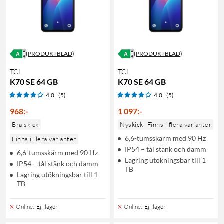
(PRODUKTBLAD)
(PRODUKTBLAD)
TCL
TCL
K70 SE 64 GB
K70 SE 64 GB
4.0
(5)
4.0
(5)
968
:
-
1 097
:
-
Bra skick
Nyskick
Finns i flera varianter
6,6-tumsskärm med 90 Hz
Finns i flera varianter
IP54 – tål stänk och damm
6,6-tumsskärm med 90 Hz
Lagring utökningsbar till 1
IP54 – tål stänk och damm
TB
Lagring utökningsbar till 1
TB
Online
:
Ej i lager
Online
:
Ej i lager