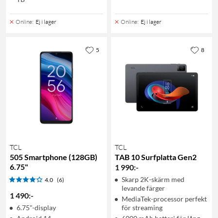
Online
:
Ej i lager
Online
:
Ej i lager
5
8
TCL
TCL
505 Smartphone (128GB)
TAB 10 Surfplatta Gen2
6.75"
1 990
:
-
Skarp 2K-skärm med
4.0
(6)
levande färger
1 490
:
-
MediaTek-processor perfekt
6.75"-display
för streaming