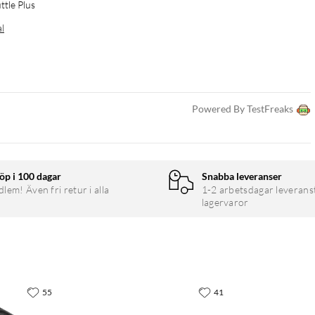
tle Plus
al
Powered By TestFreaks
öp i 100 dagar
Snabba leveranser
em! Även fri retur i alla
1-2 arbetsdagar leverans
lagervaror
55
41