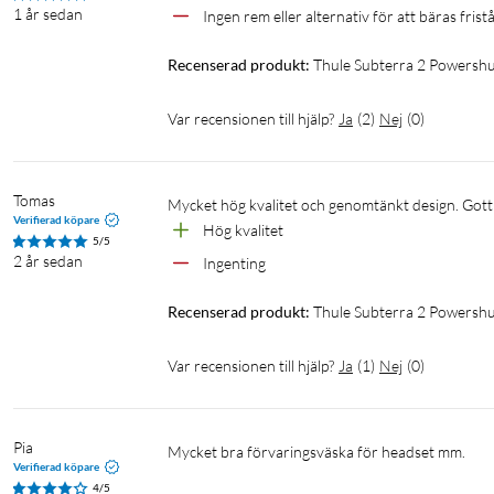
1 år sedan
Ingen rem eller alternativ för att bäras fris
Flyttbara innerväggar
I huvudfacket sitter det två innerväggar som du kan flytta för at
Recenserad produkt:
Thule Subterra 2 Powershut
kardborre och skyddar dina prylar från att repa varandra.
Var recensionen till hjälp?
Ja
(
2
)
Nej
(
0
)
Slitstarka material
Subterra 2 PS Plus är utformad för dig som ofta är i rörelse, och
Tomas
material, vaddering och YKK-dragkedjor för att hålla länge och 
Mycket hög kvalitet och genomtänkt design. Gott
Verifierad köpare
Hög kvalitet
5/5
Platsbesparande design
2 år sedan
Ingenting 
Den strömlinjeformade designen hjälper dig komma åt viktiga s
Recenserad produkt:
Thule Subterra 2 Powershut
ut ur och läggas i en större väska, även när det är trångt.
Var recensionen till hjälp?
Ja
(
1
)
Nej
(
0
)
Specifikationer
Material: Bluesign-godkänd 800D nylon/polyester
Mått: 180x90x240 mm
Pia
Mycket bra förvaringsväska för headset mm.
Vikt: 200 g
Verifierad köpare
4/5