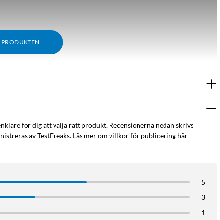
M PRODUKTEN
enklare för dig att välja rätt produkt. Recensionerna nedan skrivs
istreras av TestFreaks. Läs mer om villkor för publicering här
5
3
1