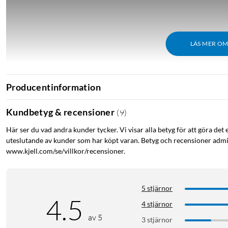
LÄS MER O
Producentinformation
Kundbetyg & recensioner
(
9
)
Här ser du vad andra kunder tycker. Vi visar alla betyg för att göra det 
uteslutande av kunder som har köpt varan. Betyg och recensioner admin
www.kjell.com/se/villkor/recensioner.
5 stjärnor
4.5
4 stjärnor
av 5
3 stjärnor