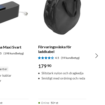
Förvaringsväska för
a Maxi Svart
laddkabel
.5
(198 kundbetyg)
4.5
(59 kundbetyg)
179
90
ianter
Slitstark nylon och dragkedja
r kablar
Smidigt med ordning och reda
r
st
Online
:
50+ st