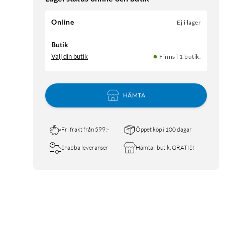
Online
Ej i lager
Butik
Välj din butik
Finns i 1 butik.
HÄMTA
Fri frakt från 599:-
Öppet köp i 100 dagar
Snabba leveranser
Hämta i butik, GRATIS!