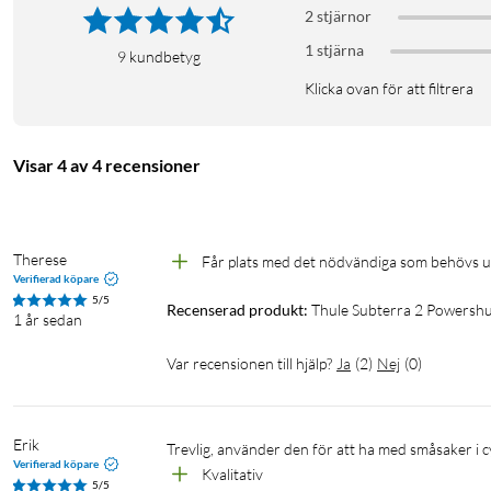
2 stjärnor
Funktioner
1 stjärna
9
kundbetyg
Elastiska innerfickor och öglor
Klicka ovan för att filtrera
Säkerhetsficka med dragkedja för värdesaker
Justerbara innerväggar
Slitstarkt material
Visar 4 av 4 recensioner
Integrerad nyckelhållare
Therese
Får plats med det nödvändiga som behövs u
Smidig och säker förvaring för viktiga saker
Verifierad köpare
5/5
Förvara passet, värdehandlingar eller en liten anteckningsbok i
Recenserad produkt:
Thule Subterra 2 Powershut
1 år sedan
nyckelhållaren ser till att nycklarna alltid finns nära till hands.
Var recensionen till hjälp?
Ja
(
2
)
Nej
(
0
)
Håll ordning på små tillbehör
Slipp sladdar som trasslar. Subterra 2 PS Plus har gott om plats
Erik
Trevlig, använder den för att ha med småsaker i
som kan hållas på plats i olika säkra fickor och elastiska öglor.
Verifierad köpare
Kvalitativ
5/5