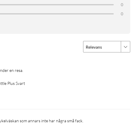
0
0
Relevans
nder en resa. 
 en lättåtkomlig säkerhetsficka med dragkedja. Den integrerade
tle Plus Svart
 för både bärbara laddare, powerbank, sladdar och andra tillbehör
 cykelväskan som annars inte har några små fack.