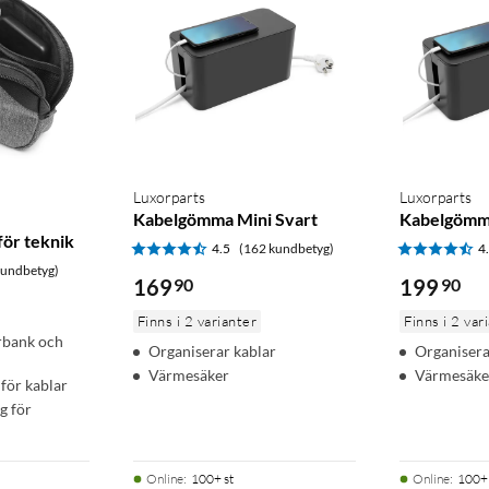
Luxorparts
Luxorparts
Kabelgömma Mini Svart
Kabelgömm
för teknik
4.5
(162 kundbetyg)
4
kundbetyg)
169
90
199
90
Finns i 2 varianter
Finns i 2 var
rbank och
Organiserar kablar
Organisera
Värmesäker
Värmesäke
för kablar
g för
Online
:
100+ st
Online
:
100+ 