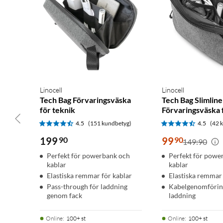
Linocell
Linocell
Tech Bag Förvaringsväska
Tech Bag Slimline
för teknik
Förvaringsväska 
4.5
(151 kundbetyg)
4.5
(42 
199
90
99
90
149:90
Perfekt för powerbank och
Perfekt för powe
kablar
kablar
Elastiska remmar för kablar
Elastiska remmar 
Pass-through för laddning
Kabelgenomförin
genom fack
laddning
Online
:
100+ st
Online
:
100+ st