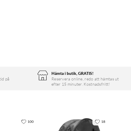
Hämta i butik, GRATIS!
tid på
Reservera online, redo att hämtas ut
efter 15 minuter. Kostnadsfritt!
100
18