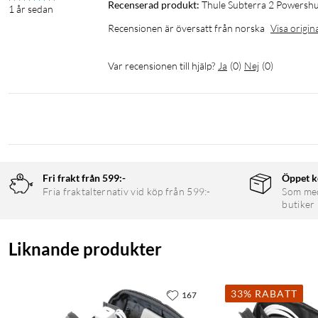
Recenserad produkt:
Thule Subterra 2 Powershut
1 år sedan
I förpackningen
Recensionen är översatt från norska
Visa origin
Subterra 2 PS Plus teknikfodral
2x innerväggar med kardborrefäste
Var recensionen till hjälp?
Ja
(
0
)
Nej
(
0
)
Tech Bag
Techbag
Fri frakt från 599:-
Öppet k
Fria fraktalternativ vid köp från 599:-
Som medl
butiker
Liknande produkter
33% RABATT
167