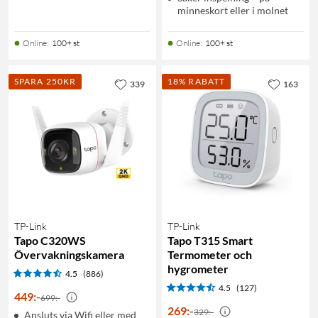
minneskort eller i molnet
Online
:
100+ st
Online
:
100+ st
SPARA 250KR
18% RABATT
339
163
TP-Link
TP-Link
Tapo C320WS
Tapo T315 Smart
Övervakningskamera
Termometer och
hygrometer
4.5
(886)
4.5
(127)
449
:
-
699:-
269
:
-
329:-
Ansluts via Wifi eller med