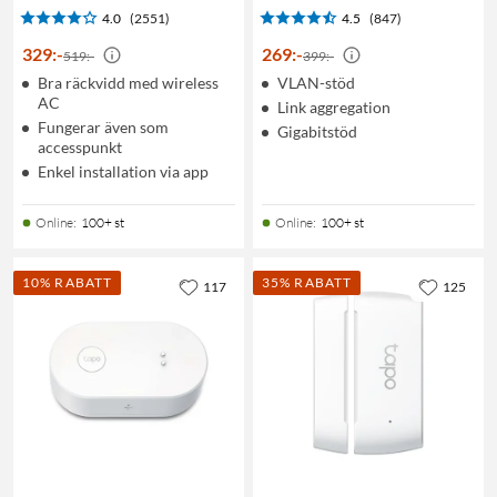
4.0
(2551)
4.5
(847)
329
:
-
269
:
-
519:-
399:-
Bra räckvidd med wireless
VLAN-stöd
AC
Link aggregation
Fungerar även som
Gigabitstöd
accesspunkt
Enkel installation via app
Online
:
100+ st
Online
:
100+ st
10% RABATT
35% RABATT
117
125