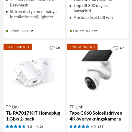
EasyMesh
Upp till 300 dagars
batteritid
Stilren design med många
installationsmöjligheter
Ansluts direkt till wifi
Online
:
100+ st
Online
:
100+ st
14% RABATT
SPARA 500KR
68
49
TP-Link
TP-Link
TL-PA7017 KIT Homeplug
Tapo C660 Solcellsdriven
1 Gb/s 2-pack
4K övervakningskamera
4.5
(412)
4.5
(31)