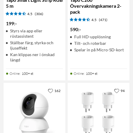
5 m
Övervakningskamera 2-
pack
4.5
(306)
4.5
(471)
199
:
-
590
:
-
Styrs via app eller
röstassistent
Full HD-upplösning
Ställbar färg, styrka och
Tilt- och roterbar
ljuseffekt
Spelar in på Micro-SD-kort
Kan klippas ner i önskad
längd
Online
:
100+ st
Online
:
100+ st
162
94