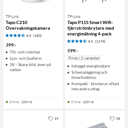
TP-Link
TP-Link
Tapo C210
Tapo P115 Smart Wifi-
Övervakningskamera
fjärrströmbrytare med
energimätning 4-pack
4.5
(183)
4.5
(1174)
399
:
-
599
:
-
Tilt- och roterbar
Ljus- och ljudlarm
Finns i 2 varianter
2K - Skarp bild, även på
Inbyggd energimätare
natten
Schemaläggning och
timerfunktion
Kompakt - blockerar oftast
inte andra uttag
Online
:
100+ st
Online
:
100+ st
19
18