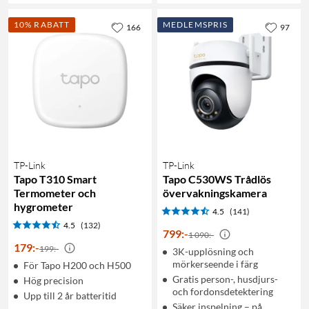
10% RABATT
MEDLEMSPRIS
166
97
TP-Link
TP-Link
Tapo T310 Smart
Tapo C530WS Trådlös
Termometer och
övervakningskamera
hygrometer
4.5
(141)
4.5
(132)
799
:
-
1 090:-
179
:
-
199:-
3K-upplösning och
mörkerseende i färg
För Tapo H200 och H500
Gratis person-, husdjurs-
Hög precision
och fordonsdetektering
Upp till 2 år batteritid
Säker inspelning – på