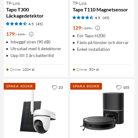
TP-Link
TP-Link
Tapo T300
Tapo T110 Magnetsensor
Läckagedetektor
4.5
(45)
4.5
(45)
129
:
-
199:-
179
:
-
199:-
För Tapo H200
Inbyggd siren (90 dB)
Fästs på fönster och dörrar
Utrustad med 6 detektorer
Enkel installation
Upp till 1 års batteritid
Online
:
100+ st
Online
:
50+ st
SPARA 400KR
SPARA 800KR
23
105