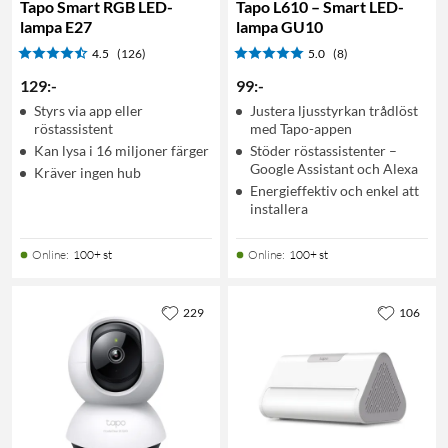
Tapo Smart RGB LED-
Tapo L610 – Smart LED-
lampa E27
lampa GU10
4.5
(126)
5.0
(8)
129
:
-
99
:
-
Styrs via app eller
Justera ljusstyrkan trådlöst
röstassistent
med Tapo-appen
Kan lysa i 16 miljoner färger
Stöder röstassistenter –
Google Assistant och Alexa
Kräver ingen hub
Energieffektiv och enkel att
installera
Online
:
100+ st
Online
:
100+ st
229
106