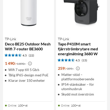
TP-Link
TP-Link
Deco BE25 Outdoor Mesh
Tapo P410M smart
Wifi 7-router BE3600
fjärrströmbrytare med
energimätning 3680 W
4.5
(22)
4.5
(15)
1 490
:
-
1 890:-
259
:
-
399:-
Wifi 7 upp till 5 Gb/s
Matter-stöd –
Tålig IP65-design med PoE
plattformsoberoende
Klarar över 150 enheter
IP54-stänksäker – för
utomhusbruk
Skydd mot överström
Online
:
100+ st
Online
:
100+ st