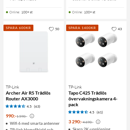
Online
:
100+ st
Online
:
100+ st
SPARA 600KR
SPARA 1400KR
50
43
TP-Link
TP-Link
Archer Air R5 Trådlös
Tapo C425 Trådlös
Router AX3000
övervakningskamera 4-
pack
4.5
(63)
4.5
(61)
990
:
-
1 590:-
3 290
:
-
4 690:-
Wifi 6 med smarta antenner
Skarp 2K-upplösning
TP-link HomeShield och