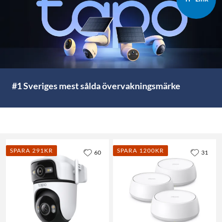
#1 Sveriges mest sålda övervakningsmärke
SPARA 291KR
SPARA 1200KR
60
31