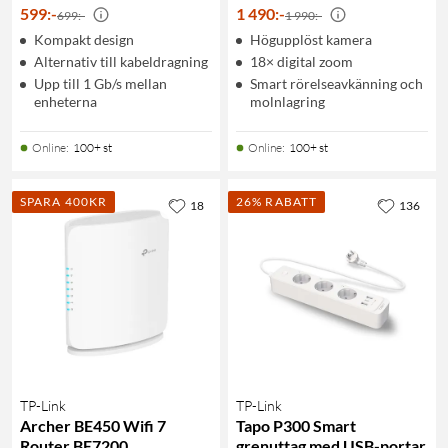
599
:
-
1 490
:
-
699:-
1 990:-
Kompakt design
Högupplöst kamera
Alternativ till kabeldragning
18× digital zoom
Upp till 1 Gb/s mellan
Smart rörelseavkänning och
enheterna
molnlagring
Online
:
100+ st
Online
:
100+ st
SPARA 400KR
26% RABATT
18
136
TP-Link
TP-Link
Archer BE450 Wifi 7
Tapo P300 Smart
Router BE7200
grenuttag med USB-portar