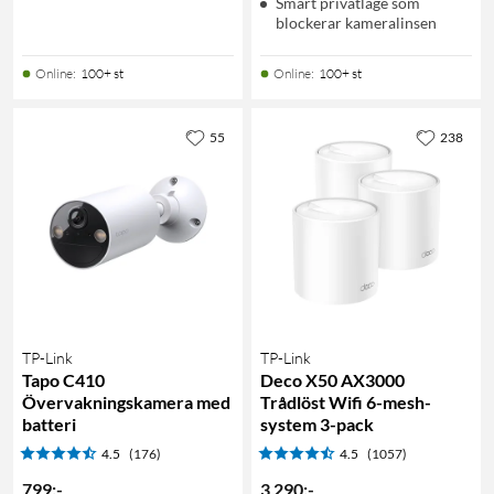
Smart privatläge som
blockerar kameralinsen
Online
:
100+ st
Online
:
100+ st
55
238
TP-Link
TP-Link
Tapo C410
Deco X50 AX3000
Övervakningskamera med
Trådlöst Wifi 6-mesh-
batteri
system 3-pack
4.5
(176)
4.5
(1057)
799
:
-
3 290
:
-