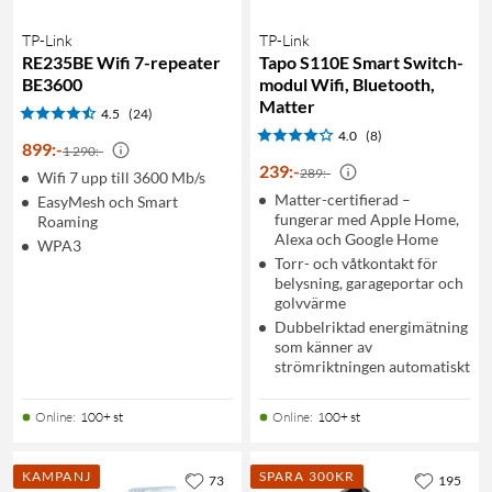
TP-Link
TP-Link
RE235BE Wifi 7-repeater
Tapo S110E Smart Switch-
BE3600
modul Wifi, Bluetooth,
Matter
4.5
(24)
4.0
(8)
899
:
-
1 290:-
239
:
-
289:-
Wifi 7 upp till 3600 Mb/s
Matter-certifierad –
EasyMesh och Smart
fungerar med Apple Home,
Roaming
Alexa och Google Home
WPA3
Torr- och våtkontakt för
belysning, garageportar och
golvvärme
Dubbelriktad energimätning
som känner av
strömriktningen automatiskt
Online
:
100+ st
Online
:
100+ st
KAMPANJ
SPARA 300KR
73
195