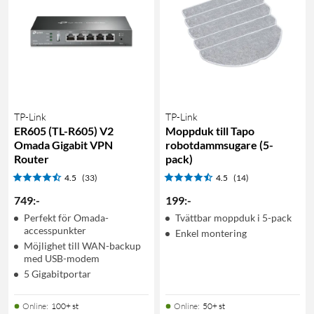
TP-Link
TP-Link
ER605 (TL-R605) V2
Moppduk till Tapo
Omada Gigabit VPN
robotdammsugare (5-
Router
pack)
4.5
(33)
4.5
(14)
749
:
-
199
:
-
Perfekt för Omada-
Tvättbar moppduk i 5-pack
accesspunkter
Enkel montering
Möjlighet till WAN-backup
med USB-modem
5 Gigabitportar
Online
:
100+ st
Online
:
50+ st