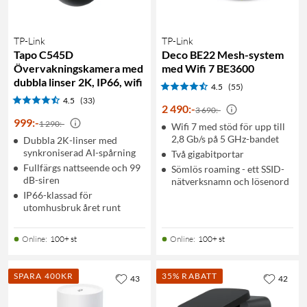
TP-Link
TP-Link
Tapo C545D
Deco BE22 Mesh-system
Övervakningskamera med
med Wifi 7 BE3600
dubbla linser 2K, IP66, wifi
4.5
(55)
4.5
(33)
2 490
:
-
3 690:-
999
:
-
1 290:-
Wifi 7 med stöd för upp till
2,8 Gb/s på 5 GHz-bandet
Dubbla 2K-linser med
synkroniserad AI-spårning
Två gigabitportar
Fullfärgs nattseende och 99
Sömlös roaming - ett SSID-
dB-siren
nätverksnamn och lösenord
IP66-klassad för
utomhusbruk året runt
Online
:
100+ st
Online
:
100+ st
SPARA 400KR
35% RABATT
43
42