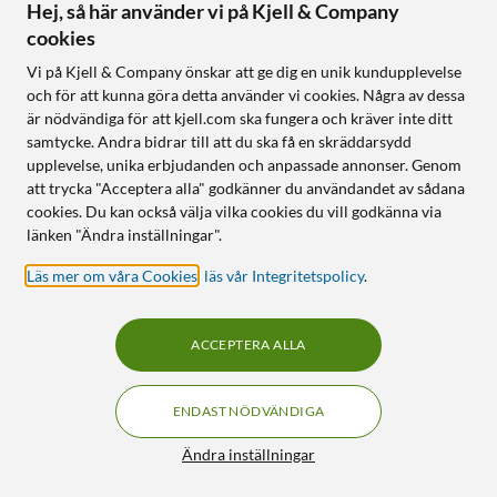
17
43
Hej, så här använder vi på Kjell & Company
cookies
Vi på Kjell & Company önskar att ge dig en unik kundupplevelse
och för att kunna göra detta använder vi cookies. Några av dessa
är nödvändiga för att kjell.com ska fungera och kräver inte ditt
samtycke. Andra bidrar till att du ska få en skräddarsydd
upplevelse, unika erbjudanden och anpassade annonser. Genom
att trycka "Acceptera alla" godkänner du användandet av sådana
cookies. Du kan också välja vilka cookies du vill godkänna via
TP-Link
TP-Link
länken "Ändra inställningar".
Deco BE65 – BE9300 Mesh
Omada EAP225 Roaming-
Wifi 7-system
accesspunkt AC1200
Läs mer om våra Cookies
,
läs vår Integritetspolicy
.
5.0
(22)
4.5
(67)
5 990
:
-
1 190
:
-
ACCEPTERA ALLA
Wifi 7 – 9,2 Gbps hastighet
Drivs via POE
Tri-band med 6 GHz
Sömlös roaming
ENDAST NÖDVÄNDIGA
Fyra 2,5 Gbps-portar
Lämpar sig för utomhusbruk
(IP65)
Filter
Ändra inställningar
Online
:
100+ st
Online
:
50+ st