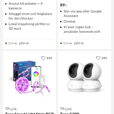
Anslut 64 enheter + 4
89
:
-
kameror
Styr via app eller Google
Inbyggd siren och högtalare
Assistant
för dörrklockor
Dimbar
Lokal inspelning på Micro-
Kräver ingen hub –
SD-kort
använder hemmets wifi
Online
:
100+ st
Online
:
100+ st
414
245
TP-Link
TP-Link
Tapo Smart Light Strip RGB
Tapo C200