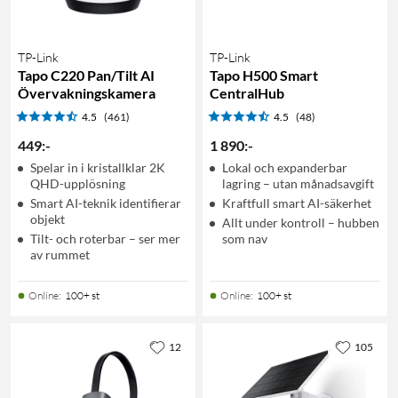
TP-Link
TP-Link
Tapo C220 Pan/Tilt AI
Tapo H500 Smart
Övervakningskamera
CentralHub
4.5
(461)
4.5
(48)
449
:
-
1 890
:
-
Spelar in i kristallklar 2K
Lokal och expanderbar
QHD-upplösning
lagring – utan månadsavgift
Smart AI-teknik identifierar
Kraftfull smart AI-säkerhet
objekt
Allt under kontroll – hubben
Tilt- och roterbar – ser mer
som nav
av rummet
Online
:
100+ st
Online
:
100+ st
12
105