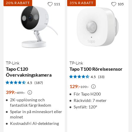
20% RABATT
35% RABATT
111
105
TP-Link
TP-Link
Tapo C120
Tapo T100 Rörelsesensor
Övervakningskamera
4.5
(33)
4.5
(187)
129
:
-
199:-
399
:
-
499:-
För Tapo H200
2K-upplösning och
Räckvidd: 7 meter
fantastisk färgrikedom
Synfält: 120°
Spelar in på minneskort eller
molnet
Kostnadsfri AI-detektering