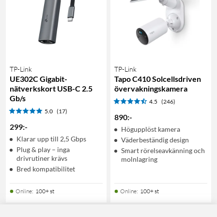
TP-Link
TP-Link
UE302C Gigabit-
Tapo C410 Solcellsdriven
nätverkskort USB-C 2.5
övervakningskamera
Gb/s
4.5
(246)
5.0
(17)
890
:
-
299
:
-
Högupplöst kamera
Klarar upp till 2,5 Gbps
Väderbeständig design
Plug & play – inga
Smart rörelseavkänning och
drivrutiner krävs
molnlagring
Bred kompatibilitet
Online
:
100+ st
Online
:
100+ st