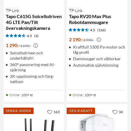
TP-Link
TP-Link
Tapo C615G Solcellsdriven
Tapo RV20 Max Plus
4G LTE Pan/Tilt
Robotdammsugare
övervakningskamera
4.5
(166)
4.5
(4)
2 190
:
-
2 990:-
1 290
:
-
1 690:-
Kraftfull 5300 Pa-motor och
låg profil
Solcellsdriven och
underhållsfri
Dammsuger och våttorkar
360° panorering med AI-
Automatisk självtömning
spårning
2K-upplösning och färg-
nattsyn
Online
:
100+ st
Online
:
100+ st
SPARA 400KR
18% RABATT
163
34