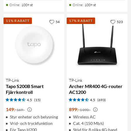
Online
:
100+ st
Online
:
100+ st
11% RABATT
17% RABATT
54
523
TP-Link
TP-Link
Tapo S200B Smart
Archer MR400 4G-router
Fjärrkontroll
AC1200
4.5
(15)
4.5
(693)
149
:
-
899
:
-
169:-
1 090:-
Styr enheter och belysning
Wireless AC
Vrid- och tryckfunktion
Cat. 4 (150 Mb/s)
För Tapo H200
Stöd för 8 olika 4G-band