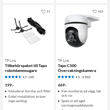
17
415
TP-Link
TP-Link
Tillbehörspaket till Tapo
Tapo C500
robotdammsugare
Övervakningskamera
4.5
(20)
4.5
(1182)
199
:
-
669
:
-
Inkluderar borstar och filter
Kan monteras på vägg, tak
och rör
Enkel installation, kräver
inga verktyg
Spela in ett eget
varningsmeddelande