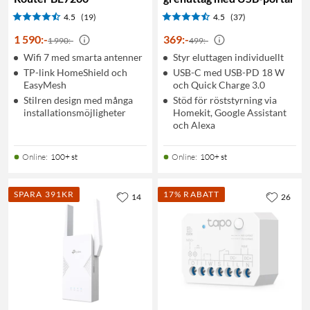
4.5
(19)
4.5
(37)
1 590
:
-
369
:
-
1 990:-
499:-
Wifi 7 med smarta antenner
Styr eluttagen individuellt
TP-link HomeShield och
USB-C med USB-PD 18 W
EasyMesh
och Quick Charge 3.0
Stilren design med många
Stöd för röststyrning via
installationsmöjligheter
Homekit, Google Assistant
och Alexa
Online
:
100+ st
Online
:
100+ st
SPARA 391KR
17% RABATT
14
26