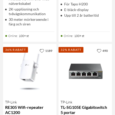
nätverkskabel
För Tapo H200
2K-upplösning och
E-bläck-display
tvåvägskommunikation
Upp till 2 år batteritid
30 meter mörkerseende i
färg och siren
Online
:
100+ st
Online
:
100+ st
36% RABATT
32% RABATT
1189
490
TP-Link
TP-Link
RE305 Wifi-repeater
TL-SG105E Gigabitswitch
AC1200
5 portar