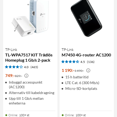
TP-Link
TP-Link
TL-WPA7517 KIT Trådlös
M7450 4G-router AC1200
Homeplug 1 Gb/s 2-pack
4.5
(136)
4.0
(465)
1 190
:
-
1 490:-
749
:
-
829:-
15 h batteritid
Inbyggd accesspunkt
LTE Cat. 6 (300 Mb/s)
(AC1200)
Micro-SD-kortplats
Alternativ till kabeldragning
Upp till 1 Gb/s mellan
enheterna
Online
:
100+ st
Online
:
100+ st