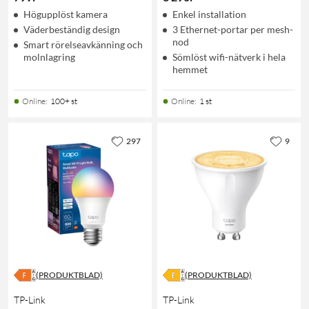
Högupplöst kamera
Enkel installation
Väderbeständig design
3 Ethernet-portar per mesh-
nod
Smart rörelseavkänning och
molnlagring
Sömlöst wifi-nätverk i hela
hemmet
Online
:
100+ st
Online
:
1 st
297
9
(PRODUKTBLAD)
(PRODUKTBLAD)
TP-Link
TP-Link