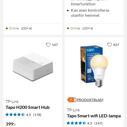
timerfunktion
Kan även kontrolleras
utanför hemmet
Online
:
100+ st
Online
:
100+ st
147
427
(PRODUKTBLAD)
TP-Link
Tapo H200 Smart Hub
TP-Link
4.5
(178)
Tapo Smart wifi LED-lampa
399
:
-
4.5
(147)