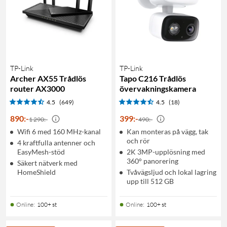
TP-Link
TP-Link
Archer AX55 Trådlös
Tapo C216 Trådlös
router AX3000
övervakningskamera
4.5
(649)
4.5
(18)
890
:
-
399
:
-
1 290:-
490:-
Wifi 6 med 160 MHz-kanal
Kan monteras på vägg, tak
och rör
4 kraftfulla antenner och
EasyMesh-stöd
2K 3MP-upplösning med
360° panorering
Säkert nätverk med
HomeShield
Tvåvägsljud och lokal lagring
upp till 512 GB
Online
:
100+ st
Online
:
100+ st