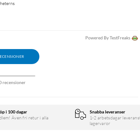
enheterns
Powered By TestFreaks
net-backhaul
, som låter noderna kommunicera ostört via
RECENSIONER
0 recensioner
mer ut av ditt nätverk med Ethernet-backhaul samtidigt som du
öp i 100 dagar
Snabba leveranser
em! Även fri retur i alla
1-2 arbetsdagar leverans
ack vare
PoE
.
lagervaror