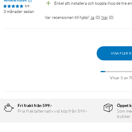
Verifierad köpare
Enkel att installera och koppla ihop de tre 
halveras alltså bandbredden.
5/5
3 månader sedan
Var recensionen till hjälp?
Ja
(
0
)
Nej
(
0
)
De flesta mesh-nätverk har dock stöd för något som kallas
Ether
VISA FLER 
nätverkskabel. Deco X50-PoE är inget undantag.
Visar 5 av 7
Det som gör TP-Link Deco X50-PoE unikt är att du även kan få 
Fri frakt från 599:-
Öppet k
Fria fraktalternativ vid köp från 599:-
Som medl
får mindre kablar och nätadaptrar att brottas med i hemmet – t
butiker
Vad är PoE?