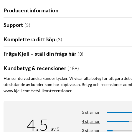
Producentinformation
Support
(
3
)
Komplettera ditt köp
(
3
)
Fråga Kjell – ställ din fråga här
(
3
)
Kundbetyg & recensioner
(
189
)
Här ser du vad andra kunder tycker. Vi visar alla betyg för att göra det 
uteslutande av kunder som har köpt varan. Betyg och recensioner admin
www.kjell.com/se/villkor/recensioner.
5 stjärnor
4.5
4 stjärnor
av 5
3 stjärnor