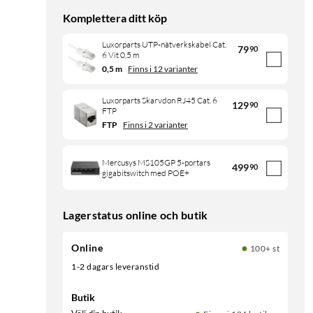
Komplettera ditt köp
Luxorparts UTP-nätverkskabel Cat.
79
90
6 Vit 0,5 m
0,5 m
Finns i 12 varianter
Luxorparts Skarvdon RJ45 Cat. 6
129
90
FTP
FTP
Finns i 2 varianter
Mercusys MS105GP 5-portars
499
90
gigabitswitch med POE+
Lagerstatus online och butik
Online
100+ st
1-2 dagars leveranstid
Butik