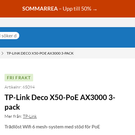
SOMMARREA
– Upp till 50% →
TP-LINK DECO X50-POE AX3000 3-PACK
FRI FRAKT
Artikelnr: 65094
TP-Link Deco X50-PoE AX3000 3-
pack
Mer från:
TP-Link
Trådlöst Wifi 6 mesh-system med stöd för PoE