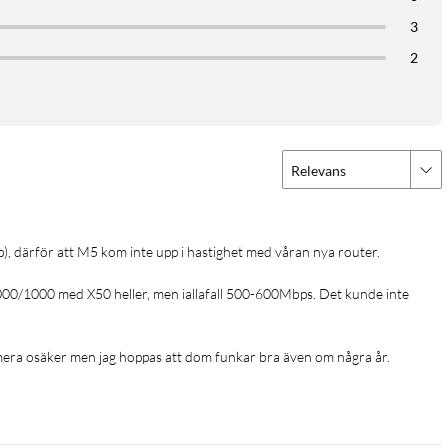
3
2
Relevans
1000/1000 med X50 heller, men iallafall 500-600Mbps. Det kunde inte 
k mera osäker men jag hoppas att dom funkar bra även om några år. 
et ge upp till 2402 Mb/s över 5 GHz-bandet. Tack vare denna