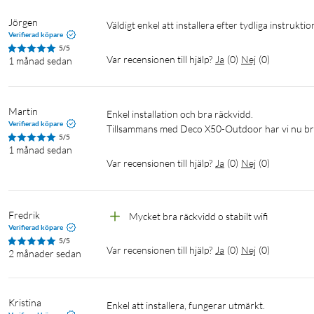
standard kan det också utnyttja tekniken OFDMA, som ger enhet
Jörgen
Väldigt enkel att installera efter tydliga instrukt
för MU-MIMO gör att den tillgängliga databandbredden fördel
Verifierad köpare
emot data samtidigt. Kan även överföra upp till 574 Mb/s på 2,
5/5
Var recensionen till hjälp?
Ja
(
0
)
Nej
(
0
)
1 månad sedan
Martin
Enkel installation och bra räckvidd.

Verifierad köpare
Enkla att placera – precis där du vill ha dem
Tillsammans med Deco X50-Outdoor har vi nu bra 
5/5
1 månad sedan
Deco X50-PoE kan placeras eller monteras på plana ytor, väggar oc
Var recensionen till hjälp?
Ja
(
0
)
Nej
(
0
)
spridning i hela hemmet. Med PoE-stöd kan noderna även ström
switch/injektor, vilket gör betydligt lättare att installera noderna
Fredrik
Mycket bra räckvidd o stabilt wifi
Verifierad köpare
5/5
Var recensionen till hjälp?
Ja
(
0
)
Nej
(
0
)
2 månader sedan
Få ut mer med Ethernet-backhaul och PoE
I ett vanligt mesh-system kommunicerar noderna på samma wifi s
Kristina
den värdefulla bandbredden i ditt wifi-nätverk tas upp att komm
Enkel att installera, fungerar utmärkt.