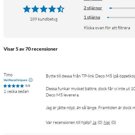
2 stjärnor
1 stjärna
189
kundbetyg
Klicka ovan för att filtrera
Visar 5 av 70 recensioner
Timo
Bytte till dessa från TP-link Deco M5 (på öppetköp), därför att M5 kom inte upp i hastighet med våran nya router. 

Verifierad köpare
5/5
Dessa funkar mycket bättre, dock får vi inte ut 
1 vecka sedan
Deco M5 leverera. 

Jag är jätte nöjd, än så länge. Framtiden är doc
Var recensionen till hjälp?
Ja
(
0
)
Nej
(
0
)
TP-link Deco X50-PoE
Genom att använda Wifi 6-standarden (Wireless AX) kan system