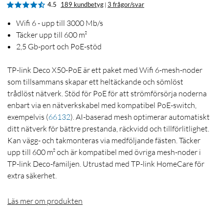
4.5
189 kundbetyg
3 frågor/svar
|
Wifi 6 - upp till 3000 Mb/s
Täcker upp till 600 m²
2,5 Gb-port och PoE-stöd
TP-link Deco X50-PoE är ett paket med Wifi 6-mesh-noder
som tillsammans skapar ett heltäckande och sömlöst
trådlöst nätverk. Stöd för PoE för att strömförsörja noderna
enbart via en nätverkskabel med kompatibel PoE-switch,
exempelvis
(
66132
)
. AI-baserad mesh optimerar automatiskt
ditt nätverk för bättre prestanda, räckvidd och tillförlitlighet.
Kan vägg- och takmonteras via medföljande fästen. Täcker
upp till 600 m² och är kompatibel med övriga mesh-noder i
TP-link Deco-familjen. Utrustad med TP-link HomeCare för
extra säkerhet.
Läs mer om produkten