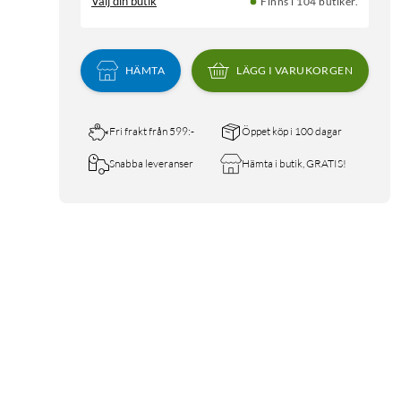
Välj din butik
Finns i 104 butiker.
HÄMTA
LÄGG I VARUKORGEN
Fri frakt från 599:-
Öppet köp i 100 dagar
Snabba leveranser
Hämta i butik, GRATIS!