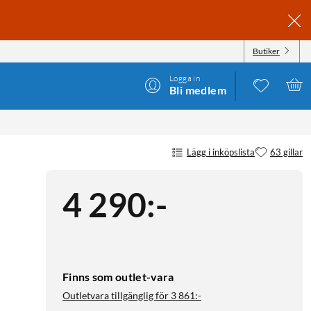
Butiker
Logga in
Bli medlem
Lägg i inköpslista
63 gillar
4 290
:
-
Finns som outlet-vara
Outletvara tillgänglig för
3 861:-