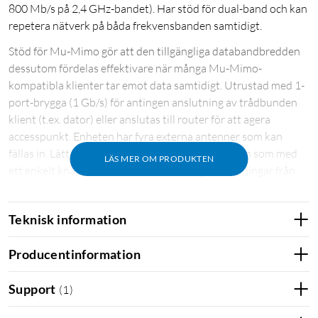
800 Mb/s på 2,4 GHz-bandet). Har stöd för dual-band och kan
repetera nätverk på båda frekvensbanden samtidigt.
Stöd för Mu-Mimo gör att den tillgängliga databandbredden
dessutom fördelas effektivare när många Mu-Mimo-
kompatibla klienter tar emot data samtidigt. Utrustad med 1-
port-brygga (1 Gb/s) för antingen anslutning av trådbunden
klient (t.ex. dator) eller anslutas till router för att agera
accesspunkt. Enheten har fyra externa antenner som kan
fällas in. Lätt att installera tack vare WPS-funktion som med
LÄS MER OM PRODUKTEN
ett enkelt knapptryck hämtar nödvändiga inställningar från
routern. Kan även konfigureras manuellt via webbgränssnitt
eller appen TP-link Tether (iOS och Android). Stöd för säkra
Teknisk information
anslutningar med WPA- och WPA2-kryptering. Mått:
163x86x40 mm.
Producentinformation
Support
(
1
)