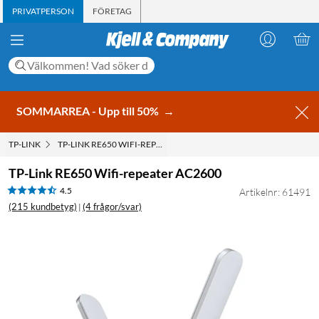
PRIVATPERSON
FÖRETAG
SOMMARREA - Upp till 50%
→
TP-LINK
TP-LINK RE650 WIFI-REPEATER AC2600
TP-Link RE650 Wifi-repeater AC2600
4.5
Artikelnr: 61491
(215 kundbetyg)
(4 frågor/svar)
|