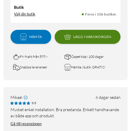
Butik
Välj din butik
Finns i 106 butiker.
HÄMTA
LÄGG I VARUKORGEN
Fri frakt från 599:-
Öppet köp i 100 dagar
Snabba leveranser
Hämta i butik, GRATIS!
Mikael
6 dagar sedan
5/5
Mycket enkel installation. Bra prestanda. Enkelt handhavande
av både app och produkt.
Gå till recensionen