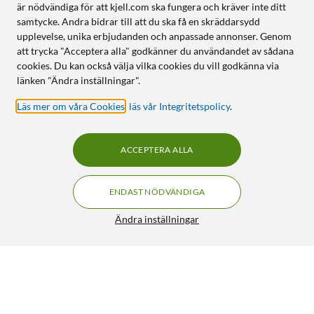
är nödvändiga för att kjell.com ska fungera och kräver inte ditt
samtycke. Andra bidrar till att du ska få en skräddarsydd
upplevelse, unika erbjudanden och anpassade annonser. Genom
att trycka "Acceptera alla" godkänner du användandet av sådana
cookies. Du kan också välja vilka cookies du vill godkänna via
länken "Ändra inställningar".
Läs mer om våra Cookies
,
läs vår Integritetspolicy
.
ACCEPTERA ALLA
ENDAST NÖDVÄNDIGA
Ändra inställningar
TP-Link RE650 Wifi-repeater AC2600
FRI FRAKT
4.5/5
1 290:-
HÄMTA
LÄGG I VARUKORGEN