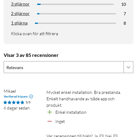
3 stjärnor
10
2 stjärnor
7
1 stjärna
8
Klicka ovan för att filtrera
Visar 3 av 85 recensioner
Relevans
Mikael
Mycket enkel installation. Bra prestanda. 
Verifierad köpare
Enkelt handhavande av både app och 
5/5
produkt.
6 dagar sedan
Enkel installation
Inget
Var recensionen till hjälp?
Ja
(
0
)
Nej
(
0
)