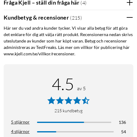
Fråga Kjell – ställ din fråga här
(
4
)
Kundbetyg & recensioner
(
215
)
Här ser du vad andra kunder tycker. Vi visar alla betyg för att göra
det enklare för dig att välja rätt produkt. Recensionerna nedan skrivs
uteslutande av kunder som har köpt varan. Betyg och recensioner
administreras av TestFreaks. Läs mer om villkor för publicering här
www.kjell.com/se/villkor/recensioner.
4.5
av 5
215
kundbetyg
5 stjärnor
136
4 stjärnor
54