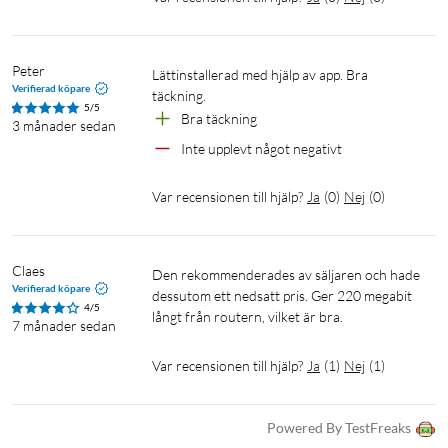
Peter
Lättinstallerad med hjälp av app. Bra 
Verifierad köpare
täckning.
5/5
Bra täckning
3 månader sedan
Inte upplevt något negativt 
Var recensionen till hjälp?
Ja
(
0
)
Nej
(
0
)
Claes
Den rekommenderades av säljaren och hade 
Verifierad köpare
dessutom ett nedsatt pris. Ger 220 megabit 
4/5
långt från routern, vilket är bra.  
7 månader sedan
Var recensionen till hjälp?
Ja
(
1
)
Nej
(
1
)
Powered By TestFreaks