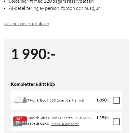
Solcellsdrift med 120 dagars reservbatteri
AI-detektering av person, fordon och husdjur
Läs mer om produkten
1 990
:
-
Komplettera ditt köp
1 890
:
-
TP-Link Tapo H500 Smart CentralHub
1 199
:
-
Sandisk Ultra Micro-SD-kort 512 GB SDXC
512 GB SDXC
Finns i 6 varianter