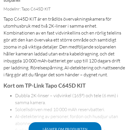
Modellnr: Tapo C645D KIT
Tapo C645D KIT är en trådlös övervakningskamera för
utomhusbruk med två 2K-linser i samma enhet.
Kombinationen av en fast vidvinkellins och en rörlig telelins
gör att den kan övervaka ett större område och samtidigt
zooma in på viktiga detaljer. Den medföljande solpanelen
håller kameran laddad utan extra kabeldragning, och det
inbyggda 10 000 mAh-batteriet ger upp till 120 dagars drift
per laddning. Rörelsespårning, AI-detektering och nattseende
i färg gör att du fångar det som händer – dygnet runt.
Kort om TP-Link Tapo C645D KIT
Dubbla 2K-linser – vidvinkel (165°) och tele (6 mm) i
samma kamera.
Solcellsdriven med 10 000 mAh reservbatteri.
AI-detektering av personer, fordon och husdjur utan
abonnemang.
LÄS MER OM PRODUKTEN