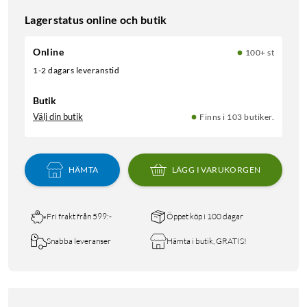
Lagerstatus online och butik
Online
100+ st
1-2 dagars leveranstid
Butik
Välj din butik
Finns i 103 butiker.
HÄMTA
LÄGG I VARUKORGEN
Fri frakt från 599:-
Öppet köp i 100 dagar
Snabba leveranser
Hämta i butik, GRATIS!