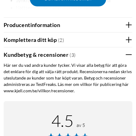
Synkroniserad smart spårning mellan linserna.
Nattseende i färg eller diskret IR-läge.
IP65 – tål regn, damm och snö.
Producentinformation
Två linser, en komplett bild
Det fasta vidvinkelobjektivet täcker 165° och ger översikt
Komplettera ditt köp
(
2
)
över till exempel uppfarten eller trädgården. Telelinsen har
pan/tilt-funktion med 360° horisontell täckning och 10,8×
Kundbetyg & recensioner
(
3
)
digital zoom, vilket gör att du ser detaljer som ansikten eller
Här ser du vad andra kunder tycker. Vi visar alla betyg för att göra
registreringsskyltar tydligt. De två linserna kan övervaka olika
det enklare för dig att välja rätt produkt. Recensionerna nedan skrivs
områden samtidigt.
uteslutande av kunder som har köpt varan. Betyg och recensioner
administreras av TestFreaks. Läs mer om villkor för publicering här
Smart spårning och fokus
www.kjell.com/se/villkor/recensioner.
När vidvinkellinsen upptäcker rörelse låser telelinsen
automatiskt på och följer motivet. Du kan också trycka direkt i
4.5
den breda vyn i appen för att omedelbart zooma in och
centrera pan/tilt-kameran på den punkten.
av 5