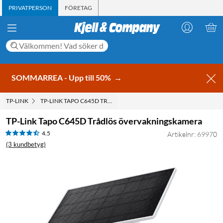
PRIVATPERSON
FÖRETAG
SOMMARREA - Upp till 50%
→
TP-LINK
TP-LINK TAPO C645D TRÅDLÖS ÖVERVAKNINGSKAMERA
TP-Link Tapo C645D Trådlös övervakningskamera
4.5
Artikelnr: 69970
(3 kundbetyg)