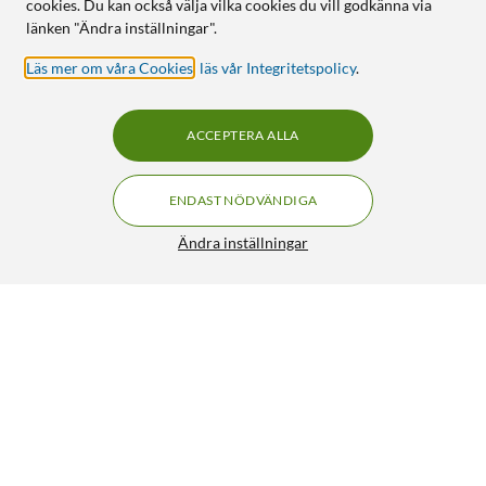
cookies. Du kan också välja vilka cookies du vill godkänna via
länken "Ändra inställningar".
Läs mer om våra Cookies
,
läs vår Integritetspolicy
.
ACCEPTERA ALLA
ENDAST NÖDVÄNDIGA
Ändra inställningar
Ubiquiti Unifi Floating Mount
499:-
HÄMTA