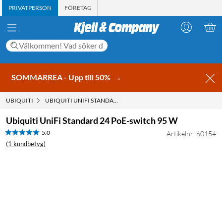
PRIVATPERSON
FÖRETAG
SOMMARREA - Upp till 50%
→
UBIQUITI
UBIQUITI UNIFI STANDARD 24 POE-SWITCH 95 W
Ubiquiti UniFi Standard 24 PoE-switch 95 W
5.0
Artikelnr: 60154
(1 kundbetyg)