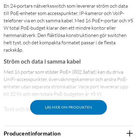
En 24-portars nätverksswitch som levererar ström och data
till PoE-enheter som accesspunkter, IP-kameror och VoIP-
telefoner via en och samma kabel. Med 16 PoE+-portar och 95
W total PoE-budget klarar den ett mindre kontor eller
hemmanätverk. Den fläktlösa konstruktionen gör switchen
helt tyst, och det kompakta formatet passar i de flesta
rackskåp.
Ström och data i samma kabel
Med 16 portar som stöder PoE+ (802.3af/at) kan du driva
UniFi-accesspunkter, övervakningskameror och andra PoE-
enheter utan separata strömkablar. Varje port levererar upp
till 32 W, och den totala PoE-budgeten är 95 W.
LÄS MER OM PRODUKTEN
Tyst och kompakt
Switchen kyls helt utan fläkt, vilket gör den ljudlös och lämplig
för kontor, vardagsrum eller andra utrymmen där fläktbrus
Producentinformation
stör. Med bara 200 mm djup ryms den i kompakta rackskåp