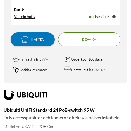
Butik
Välj din butik
Finns i 1 butik.
HÄMTA
BEVAKA
Fri frakt från 599:-
Öppet köp i 100 dagar
Snabba leveranser
Hämta i butik, GRATIS!
Ubiquiti UniFi Standard 24 PoE-switch 95 W
Driv accesspunkter och kameror direkt via nätverkskabeln.
Modellnr: USW-24-POE Gen 2