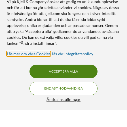
Vi på Kjell & Company önskar att ge dig en unik kundupplevelse
och för att kunna göra detta använder vi cookies. Några av dessa
är nödvändiga för att kjell.com ska fungera och kräver inte ditt
samtycke. Andra bidrar till att du ska få en skräddarsydd
upplevelse, unika erbjudanden och anpassade annonser. Genom
att trycka "Acceptera alla" godkänner du användandet av sådana
cookies. Du kan också välja vilka cookies du vill godkänna via
länken "Ändra inställningar".
Läs mer om våra Cookies
,
läs vår Integritetspolicy
.
ACCEPTERA ALLA
ENDAST NÖDVÄNDIGA
Ändra inställningar
Ubiquiti UniFi Standard 24 PoE-switch 95 W
4 899:-
5/5