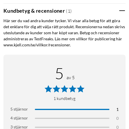
och på skrivbord.
Kundbetyg & recensioner
(
1
)
Smidig hantering via UniFi
Här ser du vad andra kunder tycker. Vi visar alla betyg för att göra
det enklare för dig att välja rätt produkt. Recensionerna nedan skrivs
Hanteras via UniFi Network Controller med stöd för VLAN,
uteslutande av kunder som har köpt varan. Betyg och recensioner
portprioritering, IGMP snooping, 802.1X-autentisering och
administreras av TestFreaks. Läs mer om villkor för publicering här
mycket mer. En inbyggd 1,3-tums pekskärm visar portarnas
www.kjell.com/se/villkor/recensioner.
status direkt på enheten.
Specifikationer
5
Portar: 24 × Gigabit RJ45 + 2 × 1G SFP
av 5
PoE+-portar: 16 (IEEE 802.3af/at)
Total PoE-budget: 95 W
Max PoE per port: 32 W
1
kundbetyg
Switchkapacitet: 52 Gbps
Forwarding rate: 39 Mpps
5 stjärnor
1
VLAN: upp till 1 000
4 stjärnor
0
Mått: 442 × 200 × 44 mm (1U)
3 stjärnor
0
Vikt: 3 kg