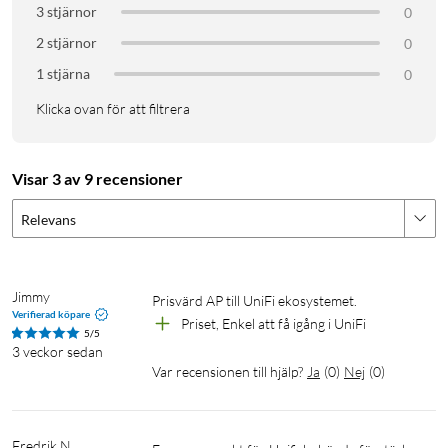
3 stjärnor
0
2 stjärnor
0
1 stjärna
0
Klicka ovan för att filtrera
Visar 3 av 9 recensioner
Relevans
Jimmy
Prisvärd AP till UniFi ekosystemet. 
Verifierad köpare
Priset, Enkel att få igång i UniFi
5/5
3 veckor sedan
Var recensionen till hjälp?
Ja
(
0
)
Nej
(
0
)
Fredrik N