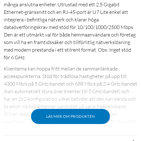
många anslutna enheter. Utrustad med ett 2,5 Gigabit
Ethernet-gränssnitt och en RJ-45-port är U7 Lite enkel att
integrera i befintliga nätverk och klarar höga
dataöverföringskrav med stöd för 10/100/1000/2500 Mbps.
Den är ett utmärkt val för både hemmaanvändare och företag
som vill ha en framtidssäker och tillförlitlig nätverkslösning
med modern prestanda i ett stilrent format. Obs: Inget stöd
för 6 GHz.
Klienterna kan hoppa fritt mellan de sammanlänkade
accesspunkterna. Stöd för trådlösa hastigheter på upp till
4300 Mb/s på 5 GHz-bandet och 688 Mb/s på 2,4 GHz-bandet
(kan automatiskt styra över klienter till 5 GHz-bandet) och
har en 2x2-konfiguration vilket betyder att den kan sända och
ta emot via två antenner samtidigt på varje frekvensband.
Stilren design för montering i tak eller på vägg (fästen
LÄS MER OM PRODUKTEN
medföljer). Strömförsörjs via nätverkskabeln med POE-switch
eller POE-ströminjektor (medföljer ej) (42.5 - 57V DC.
Förbrukning: 13W Max.), tänk på att injektorn måste stödja