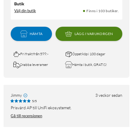
Butik
Välj din butik
Finns i 103 butiker.
HÄMTA
LÄGG I VARUKORGEN
Fri frakt från 599:-
Öppet köp i 100 dagar
Snabba leveranser
Hämta i butik, GRATIS!
Jimmy
3 veckor sedan
5/5
Prisvärd AP till UniFi ekosystemet.
Gå till recensionen