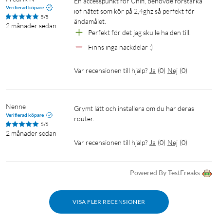
En accesspunkt för Unifi, behövde förstärka 
Verifierad köpare
iof nätet som kör på 2,4ghz så perfekt för 
5/5
ändamålet.
2 månader sedan
Perfekt för det jag skulle ha den till.
Finns inga nackdelar :) 
Var recensionen till hjälp?
Ja
(
0
)
Nej
(
0
)
Nenne
Grymt lätt och installera om du har deras 
Verifierad köpare
router.
5/5
2 månader sedan
Var recensionen till hjälp?
Ja
(
0
)
Nej
(
0
)
Powered By TestFreaks
VISA FLER RECENSIONER