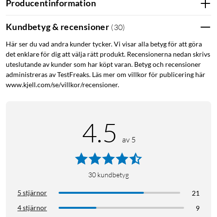
Producentinformation
2,5 Gigabit Ethernet för optimal funktionalitet. Konfigureras
via Unifis kostnadsfria kontroller-mjukvara (Windows eller
Kundbetyg & recensioner
(
30
)
Mac OS) eller app (Android och iOS). Levereras utan POE-
ströminjektor. Mått: Ø171.5x33 mm.
Här ser du vad andra kunder tycker. Vi visar alla betyg för att göra
det enklare för dig att välja rätt produkt. Recensionerna nedan skrivs
uteslutande av kunder som har köpt varan. Betyg och recensioner
administreras av TestFreaks. Läs mer om villkor för publicering här
www.kjell.com/se/villkor/recensioner.
4.5
av 5
30
kundbetyg
5 stjärnor
21
4 stjärnor
9