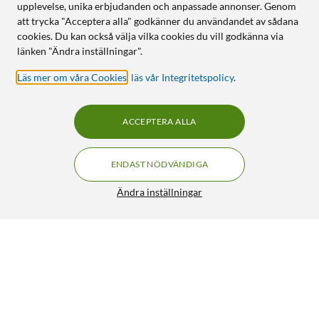
upplevelse, unika erbjudanden och anpassade annonser. Genom
att trycka "Acceptera alla" godkänner du användandet av sådana
cookies. Du kan också välja vilka cookies du vill godkänna via
länken "Ändra inställningar".
Läs mer om våra Cookies
,
läs vår Integritetspolicy
.
ACCEPTERA ALLA
ENDAST NÖDVÄNDIGA
Ändra inställningar
Ubiquiti UniFi Roaming-accesspunkt U7 Lite
FRI FRAKT
4.5/5
1 289:-
HÄMTA
LÄGG I VARUKORGEN