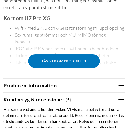
bandbredden fullt ut, och PoE+-matning gör installationen
enkel utan separata strömkablar.
Kort om U7 Pro XG
Wifi 7 med 2,4, 5 och 6 GHz för störningsfri uppkoppling
Sex rumsliga strömmar och MU-MIMO för hög
kapacitet
10 Gbit/s RJ45-port som utnyttjar hela bandbredden
Täcker upp till 140 m² och hanterar 300+ enheter
LÄS MER OM PRODUKTEN
Takmontage med medföljande fäste – drivs via PoE+
Producentinformation
Snabb och störningsfri uppkoppling
Med stöd för Wifi 7 och 6 GHz-bandet får du tillgång till breda
Kundbetyg & recensioner
(
5
)
kanaler med minimal störning från andra nätverk. Det ger
Här ser du vad andra kunder tycker. Vi visar alla betyg för att göra
högre hastigheter och lägre latens, särskilt i miljöer där många
det enklare för dig att välja rätt produkt. Recensionerna nedan skrivs
enheter är uppkopplade samtidigt. Maximal datahastighet når
uteslutande av kunder som har köpt varan. Betyg och recensioner
5,8 Gbit/s på 6 GHz och 4,3 Gbit/s på 5 GHz.
administreras av TestFreaks. Läs mer om villkor för publicering här