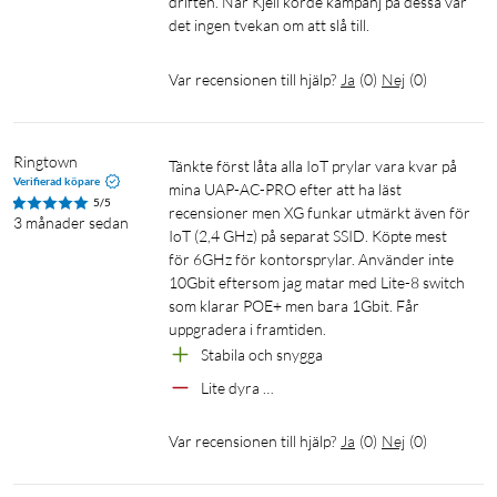
driften. När Kjell körde kampanj på dessa var 
Anslutning: 1× 10 GbE RJ45
det ingen tvekan om att slå till. 
Strömförsörjning: PoE+ (42,5–57 V DC)
Max effektförbrukning: 22 W
Var recensionen till hjälp?
Ja
(
0
)
Nej
(
0
)
Mått: ⌀206 × 32,5 mm
Vikt: 750 g
Montage: Tak, vägg
Ringtown
Tänkte först låta alla IoT prylar vara kvar på 
Material: UV-stabiliserad polykarbonat, aluminiumlegering
Verifierad köpare
mina UAP-AC-PRO efter att ha läst 
Drifttemperatur: -30 till 40 °C
5/5
recensioner men XG funkar utmärkt även för 
3 månader sedan
NDAA-kompatibel: Ja
IoT (2,4 GHz) på separat SSID. Köpte mest 
för 6GHz för kontorsprylar. Använder inte 
10Gbit eftersom jag matar med Lite-8 switch 
I förpackningen
som klarar POE+ men bara 1Gbit. Får 
1 × U7 Pro XG
uppgradera i framtiden. 
1 × Monteringsfäste
Stabila och snygga
1 × Snabbstartsguide
Lite dyra …
Var recensionen till hjälp?
Ja
(
0
)
Nej
(
0
)