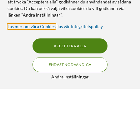
att trycka "Acceptera alla" godkänner du användandet av sådana
cookies. Du kan också välja vilka cookies du vill godkänna via
länken "Ändra inställningar".
Läs mer om våra Cookies
,
läs vår Integritetspolicy
.
ACCEPTERA ALLA
ENDAST NÖDVÄNDIGA
Ändra inställningar
Ubiquiti U7 Pro XG Wifi 7-accesspunkt
FRI FRAKT
5/5
2 688:-
HÄMTA
LÄGG I VARUKORGEN