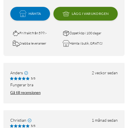
HÄMTA
LÄGG I VARUKORGEN
Fri frakt från 599:-
Öppet köp i 100 dagar
Snabba leveranser
Hämta i butik, GRATIS!
Anders
2 veckor sedan
5/5
Fungerar bra
Gå till recensionen
Christian
1 månad sedan
5/5