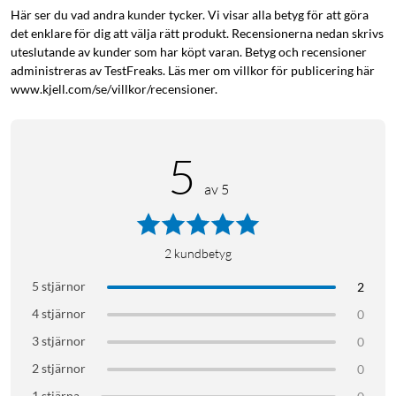
Här ser du vad andra kunder tycker. Vi visar alla betyg för att göra
det enklare för dig att välja rätt produkt. Recensionerna nedan skrivs
uteslutande av kunder som har köpt varan. Betyg och recensioner
administreras av TestFreaks. Läs mer om villkor för publicering här
www.kjell.com/se/villkor/recensioner.
5
av 5
2
kundbetyg
5 stjärnor
2
4 stjärnor
0
3 stjärnor
0
2 stjärnor
0
1 stjärna