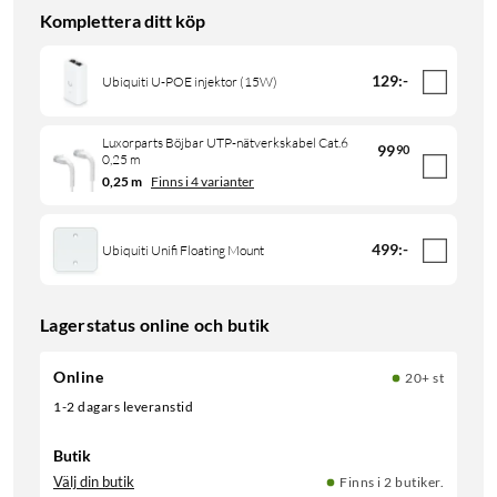
Komplettera ditt köp
129
:
-
Ubiquiti U-POE injektor (15W)
Luxorparts Böjbar UTP-nätverkskabel Cat.6
99
90
0,25 m
0,25 m
Finns i 4 varianter
499
:
-
Ubiquiti Unifi Floating Mount
Lagerstatus online och butik
Online
20+ st
1-2 dagars leveranstid
Butik
Välj din butik
Finns i 2 butiker.