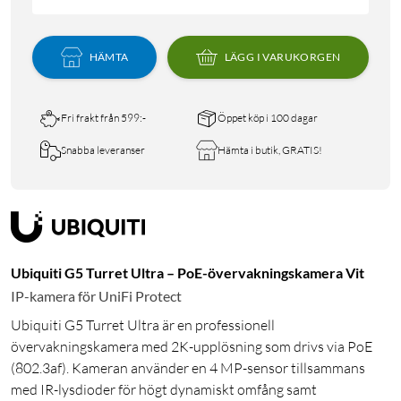
HÄMTA
LÄGG I VARUKORGEN
Fri frakt från 599:-
Öppet köp i 100 dagar
Snabba leveranser
Hämta i butik, GRATIS!
Ubiquiti G5 Turret Ultra – PoE-övervakningskamera Vit
IP-kamera för UniFi Protect
Ubiquiti G5 Turret Ultra är en professionell
övervakningskamera med 2K-upplösning som drivs via PoE
(802.3af). Kameran använder en 4 MP-sensor tillsammans
med IR-lysdioder för högt dynamiskt omfång samt