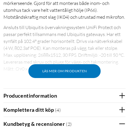
mörkerseende. Gjord för att monteras både inom- och
utomhus tack vare helt vattentåligt hölje (IP66).
Motståndskraftig mot slag (IK04) och utrustad med mikrofon.
Ansluts till Ubiquitis övervakningssystem UniFi Protect och
passar perfekt tillsammans med Ubiquitis gateways. Har ett
synfält på 102.4° grader horisontellt. Drivs via nätverkskabel
(4 W, 802.3af POE). Kan monteras på vägg, tak eller stolpe.
Max. upplösning: 2688x1512, 30 FPS. Driftmiljö: -20 till 50 °C.
Levereras med skruv och plugg för vägg- och takmontering.
Mått: Ø90 x 71.2 mm.
LÄS MER OM PRODUKTEN
Producentinformation
Komplettera ditt köp
(
4
)
Kundbetyg & recensioner
(
2
)