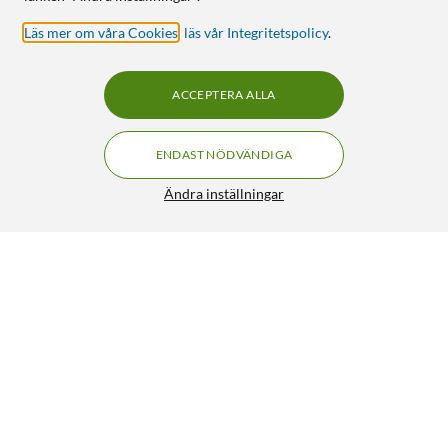
Läs mer om våra Cookies
,
läs vår Integritetspolicy
.
ACCEPTERA ALLA
ENDAST NÖDVÄNDIGA
Ändra inställningar
Ubiquiti G5 Turret Ultra – PoE-övervakningskamera
FRI FRAKT
Vit
1 078:-
5/5
HÄMTA
LÄGG I VARUKORGEN