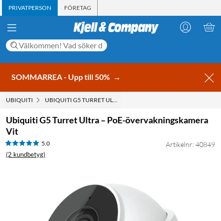
PRIVATPERSON
FÖRETAG
SOMMARREA - Upp till 50%
→
UBIQUITI
UBIQUITI G5 TURRET ULTRA – POE-ÖVERVAKNINGSKAMERA VI
Ubiquiti G5 Turret Ultra – PoE-övervakningskamera
Vit
5.0
Artikelnr: 40849
(2 kundbetyg)