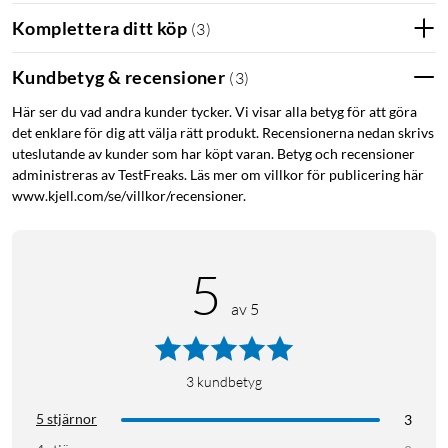
Komplettera ditt köp
(
3
)
Ladda 2 enheter med 100 W vardera
Tack vare den senaste PD 3.1-teknologin levererar denna
Kundbetyg & recensioner
(
3
)
powerbank ultrasnabb laddning för dina enheter. Den kan
Här ser du vad andra kunder tycker. Vi visar alla betyg för att göra
ladda en MacBook Pro 16" från 0 till 56 % på bara 30 minuter
det enklare för dig att välja rätt produkt. Recensionerna nedan skrivs
med 140 W, och två bärbara datorer kan laddas snabbt
uteslutande av kunder som har köpt varan. Betyg och recensioner
samtidigt med 100 W vardera.
administreras av TestFreaks. Läs mer om villkor för publicering här
www.kjell.com/se/villkor/recensioner.
Massiv kapacitet på 25 000 mAh
UGREENs powerbank på 25 000 mAh ger pålitlig och
5
kontinuerlig strömförsörjning, tillräckligt för att ladda en
MacBook Pro 16" upp till 1,3 gånger, en iPhone 15 upp till 5,2
av 5
gånger och en Galaxy S23 Ultra upp till 3,6 gånger.
Kapaciteten på 90 Wh är godkänd för flygresor och perfekt för
att hålla dina enheter fulladdade på resan.
3
kundbetyg
Premium TFT-skärm
5 stjärnor
3