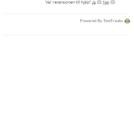
Var recensionen till hjälp?
Ja
(
0
)
Nej
(
0
)
Specifikationer:
Powered By TestFreaks
Input
USB-C1: 5V/3A 9V/3A 12V/3A 15V/3A 20V/3,25A 65W max
USB-C2: 5V/3A 9V/3A 12V/3A 15V/3A 20V/3,25A 65W max
Output
USB-C1 : 5V3A 9V3A 12V3A 15V/3A 20V/5A 28V/5A 140W
Max
USB-C2 : 5V3A 9V3A 12V3A 15V/3A 20V/5A 100W Max
USB-A: 5V3A 9V2A 12V1.5A 10V2.25A
Total kapacitet
25 000 mAh (90 Wh)