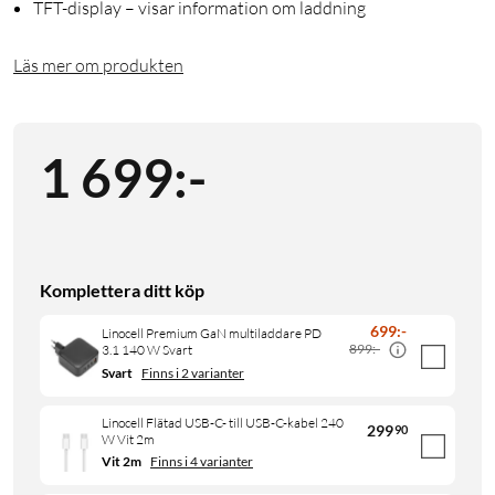
TFT-display – visar information om laddning
Läs mer om produkten
1 699
:
-
Komplettera ditt köp
699
:
-
Linocell Premium GaN multiladdare PD
899:-
3.1 140 W Svart
Svart
Finns i 2 varianter
Linocell Flätad USB-C- till USB-C-kabel 240
299
90
W Vit 2m
Vit 2m
Finns i 4 varianter