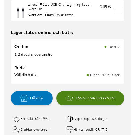
Linocell Flätad USB-C- till Lightning-kabel
249
90
Svart 2 m
Svart 2 m
Finns i 9 varianter
Lagerstatus online och butik
Online
100+ st
1-2 dagars leveranstid
Butik
Välj din butik
Finns i 13 butiker.
HÄMTA
LÄGG I VARUKORGEN
Fri frakt från 599:-
Öppet köp i 100 dagar
Snabba leveranser
Hämta i butik, GRATIS!