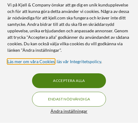
Vi på Kjell & Company önskar att ge dig en unik kundupplevelse
och för att kunna göra detta använder vi cookies. Några av dessa
är nödvändiga för att kjell.com ska fungera och kräver inte ditt
samtycke. Andra bidrar till att du ska få en skräddarsydd
upplevelse, unika erbjudanden och anpassade annonser. Genom
att trycka "Acceptera alla" godkänner du användandet av sådana
cookies. Du kan också välja vilka cookies du vill godkänna via
länken "Ändra inställningar".
Läs mer om våra Cookies
,
läs vår Integritetspolicy
.
ACCEPTERA ALLA
ENDAST NÖDVÄNDIGA
Ändra inställningar
Ugreen Nexode 25 000 mAh
FRI FRAKT
5/5
1 699:-