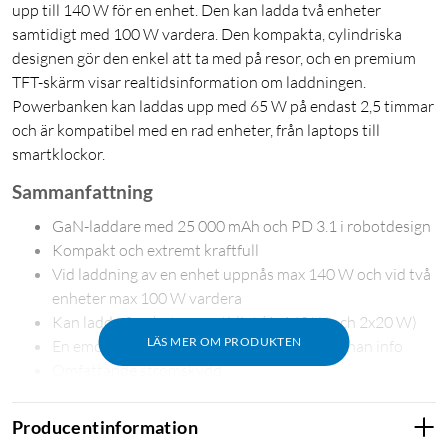
upp till 140 W för en enhet. Den kan ladda två enheter
samtidigt med 100 W vardera. Den kompakta, cylindriska
designen gör den enkel att ta med på resor, och en premium
TFT-skärm visar realtidsinformation om laddningen.
Powerbanken kan laddas upp med 65 W på endast 2,5 timmar
och är kompatibel med en rad enheter, från laptops till
smartklockor.
Sammanfattning
GaN-laddare med 25 000 mAh och PD 3.1 i robotdesign
Kompakt och extremt kraftfull
Vid laddning av en enhet uppnås max 140 W och vid två
enheter max 100 W vardera
Kan ladda 3 enheter samtidigt (1x140 W och 2x20 W)
LÄS MER OM PRODUKTEN
En emoji i displayen visar laddstatus och annan info
Omfattande strömskydd
Laddas upp på 2,5 timmar.
Producentinformation